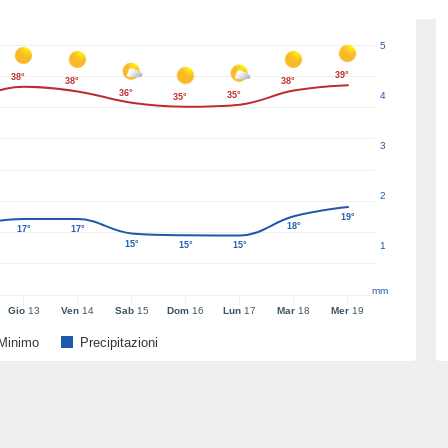
5
39°
38°
38°
38°
36°
35°
4
35°
3
2
19°
18°
17°
17°
15°
15°
15°
1
mm
Gio
13
Ven
14
Sab
15
Dom
16
Lun
17
Mar
18
Mer
19
Minimo
Precipitazioni