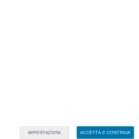
Calendario Lunare
Lun
Mar
Mer
Gio
Ven
Sab
Dom
7
8
9
10
11
12
13
14
15
16
17
18
19
20
IMPOSTAZIONI
ACCETTA E CONTINUA