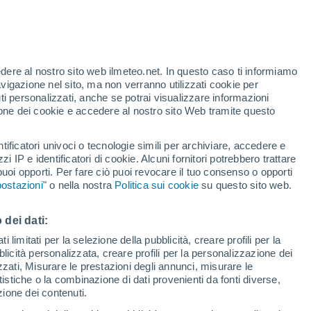
te
edere al nostro sito web ilmeteo.net. In questo caso ti informiamo
35%
avigazione nel sito, ma non verranno utilizzati cookie per
i personalizzati, anche se potrai visualizzare informazioni
azione dei cookie e accedere al nostro sito Web tramite questo
tificatori univoci o tecnologie simili per archiviare, accedere e
.
zzi IP e identificatori di cookie. Alcuni fornitori potrebbero trattare
 puoi opporti. Per fare ciò puoi revocare il tuo consenso o opporti
pioggia
Satelliti
Modelli
ostazioni
" o nella nostra
Politica sui cookie
su questo sito web.
 dei dati:
Lunedì
Martedì
Mercoledì
Giovedi
 limitati per la selezione della pubblicità, creare profili per la
bblicità personalizzata, creare profili per la personalizzazione dei
10 Ago
11 Ago
12 Ago
13 Ago
izzati, Misurare le prestazioni degli annunci, misurare le
istiche o la combinazione di dati provenienti da fonti diverse,
ezione dei contenuti.