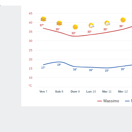
Grafici del tempo
45
40
37°
36°
35°
35°
35
33°
33°
30
25
20
19°
17°
15
16°
16°
16°
15°
10
°C
Ven
7
Sab
8
Dom
9
Lun
10
Mar
11
Mer
12
Massimo