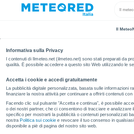
Il Meteo
Informativa sulla Privacy
I contenuti di Ilmeteo.net (ilmeteo.net) sono stati preparati da pro
qualità. È possibile accedere a questo sito Web utilizzando le se
Accetta i cookie e accedi gratuitamente
Home
Portogallo
Distretto di Castelo Branco
Re
La pubblicità digitale personalizzata, basata sulle informazioni ra
finanziare la nostra attività per continuare a offrirti contenuti co
Previsioni Meteo Retax
Facendo clic sul pulsante "Accetta e continua", è possibile accede
o dei nostri partner, che ci consentono di tracciare e analizzare
23:36
Venerdì
specifico per mostrarti la pubblicità o contenuti personalizzati b
nostra
Politica sui cookie
e revocare il tuo consenso in qualsia
disponibile a piè di pagina del nostro sito web.
Foschia di polvere