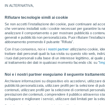
24°
IN ALTERNATIVA,
Rifiutare tecnologie simili ai cookie
Luna calan
Se non accetti l'installazione dei cookie, puoi continuare ad acc
Illuminata:
Temp. percepita 25°
che verranno installati solo i cookie necessari per garantire la n
analizzare il comportamento o per mostrare pubblicità o contenut
generali e pubblicità non personalizzata. Puoi rifiutare l'install
abbonamento premendo il pulsante "Rifiuta".
Ultim'ora.
Luca Lombroso non vede la fine del caldo:
Con il tuo consenso, noi e i
nostri partner
utilizziamo cookie, iden
"Ferragosto 2026 potrebbe entrare nella storia
trattare dati personali quali la tua visita su questo sito web, indiri
Ecco perché."
i tuoi dati personali sulla base di un interesse legittimo, al quale
Il Meteo 1 - 7
Attualità
Mappa di pioggia
Radar di 
al trattamento dei dati in qualsiasi momento facendo clic su "
Imp
Noi e i nostri partner eseguiamo il seguente trattamento
Domani
Domenica
Oggi
Archiviare informazioni su dispositivo e/o accedervi, utilizzare dati
pubblicità personalizzata, utilizzare profili per la selezione di pu
8 Ago
9 Ago
7 Ago
contenuti, utilizzare profili per la selezione di contenuti personal
prestazioni dei contenuti, comprendere il pubblico attraverso stat
sviluppare e migliorare i servizi, utilizzare dati limitati per la sel