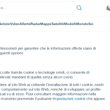
Notizie
Video
Allerte
Radar
Mappe
Satelliti
Modelli
Mondo
Sci
fessionisti per garantire che le informazioni offerte siano di
guenti opzioni:
taxo
ccolte tramite cookie o tecnologie simili, ci consente di
n elevati standard di qualità senza alcun costo.
o
re al sito Web accettando l'installazione di tutti i cookie, nostri
 il comportamento sul sito Web, nonché di sviluppare un profilo
...
asati su di esso. Puoi consultare maggiori informazioni nella
si momento premendo il pulsante
Impostazioni cookie
che appare
Per ora
Foschia di polvere nelle prossime
ore