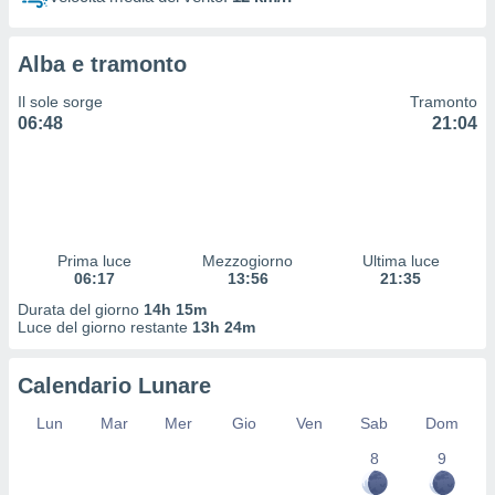
 profili
lezione
cità
Alba e tramonto
izzata,
fili per
Il sole sorge
Tramonto
06:48
21:04
izzazione
nuti,
 profili
lezione
uti
zzati,
Prima luce
Mezzogiorno
Ultima luce
 le
06:17
13:56
21:35
ni degli
 misurare
Durata del giorno
14h 15m
zioni dei
Luce del giorno restante
13h 24m
,
ere il
Calendario Lunare
so
Lun
Mar
Mer
Gio
Ven
Sab
Dom
he o la
ione di
8
9
enienti
diverse,