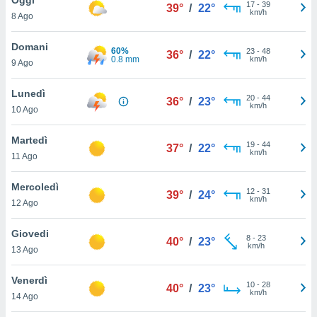
a", è
17
-
39
39°
/
22°
km/h
8 Ago
al sito
ettando
Domani
60%
23
-
48
36°
/
22°
zione di
0.8 mm
km/h
9 Ago
okie,
dei nostri
Lunedì
20
-
44
che ci
36°
/
23°
km/h
10 Ago
no di
 e
e il
Martedì
19
-
44
37°
/
22°
amento
km/h
11 Ago
 Web,
i
Mercoledì
12
-
31
re un
39°
/
24°
km/h
12 Ago
pecifico
arti la
Giovedi
à o
8
-
23
40°
/
23°
km/h
i
13 Ago
zzati
 di esso.
Venerdì
10
-
28
sultare
40°
/
23°
km/h
14 Ago
oni nella