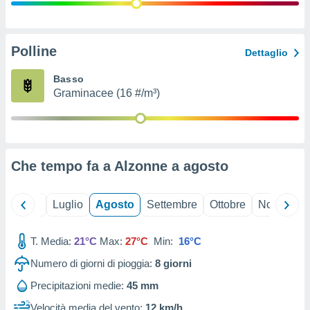
ioni
" o
tra
sui cookie
o sito
Polline
Dettaglio
Basso
nostri
Graminacee (16 #/m³)
mo il
te
ento dei
Che tempo fa a Alzonne a
agosto
re
ioni su
vo e/o
Giugno
Luglio
Agosto
Settembre
Ottobre
Novembre
i,
 dati
er la
T. Media:
21°C
Max:
27°C
Min:
16°C
 della
Numero di giorni di pioggia:
8
giorni
à, creare
r la
Precipitazioni medie:
45 mm
à
izzata,
Velocità media del vento:
12 km/h