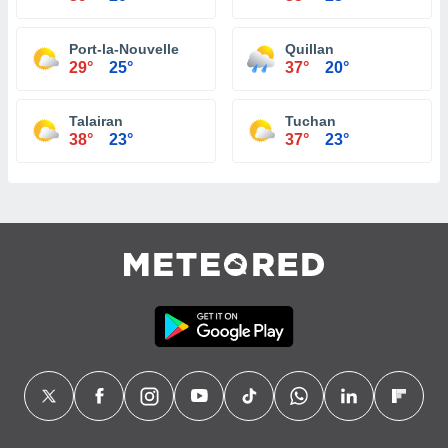
Port-la-Nouvelle
Quillan
29°
25°
37°
20°
Talairan
Tuchan
38°
23°
37°
23°