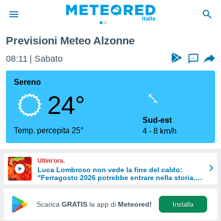
Previsioni Meteo Alzonne
tiva
rivacy
08:11
Sabato
...
ti di
net
Sereno
net)
24°
i
 da
nisti per
Sud-est
 che le
Temp. percepita 25°
4
8 km/h
ioni
iano di
È
Ultim'ora.
Luca Lombroso non vede la fine del caldo:
 a
"Ferragosto 2026 potrebbe entrare nella storia.
ito Web
Ecco perché."
do le
opzioni:
Scarica
GRATIS
la app di
Meteored!
Installa
 i