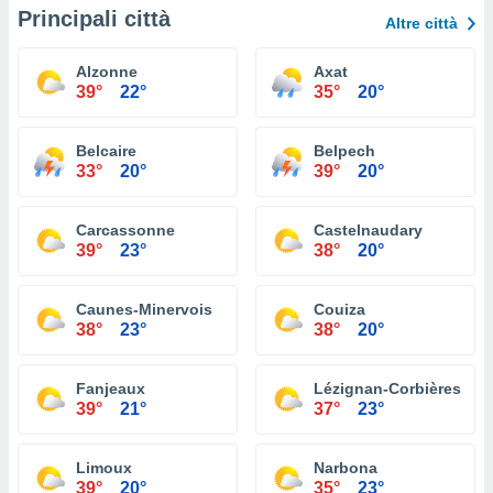
Principali città
Altre città
Alzonne
Axat
39°
22°
35°
20°
Belcaire
Belpech
33°
20°
39°
20°
Carcassonne
Castelnaudary
39°
23°
38°
20°
Caunes-Minervois
Couiza
38°
23°
38°
20°
Fanjeaux
Lézignan-Corbières
39°
21°
37°
23°
Limoux
Narbona
39°
20°
35°
23°