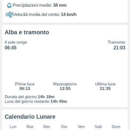
 profili
Precipitazioni medie:
38 mm
lezione
cità
Velocità media del vento:
14 km/h
izzata,
fili per
Alba e tramonto
izzazione
nuti,
Il sole sorge
Tramonto
 profili
06:45
21:03
lezione
uti
zzati,
 le
ni degli
 misurare
Prima luce
Mezzogiorno
Ultima luce
zioni dei
06:13
13:55
21:35
,
ere il
Durata del giorno
14h 18m
Luce del giorno restante
14h 45m
so
he o la
Calendario Lunare
ione di
enienti
Lun
Mar
Mer
Gio
Ven
Sab
Dom
diverse,