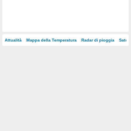
i nostri
artner
Attualità
Mappa della Temperatura
Radar di pioggia
Satelli