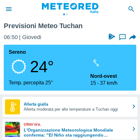
Previsioni Meteo Tuchan
tiva
rivacy
06:50
Giovedi
...
ti di
net
Sereno
net)
24°
i
 da
nisti per
Nord-ovest
 che le
Temp. percepita 25°
15
37 km/h
ioni
iano di
È
Allerta gialla
 a
Allerta moderata per alte temperature a Tuchan oggi
ito Web
do le
Ultim'ora.
opzioni:
L'Organizzazione Meteorologica Mondiale
conferma: "El Niño sta raggiungendo
 i