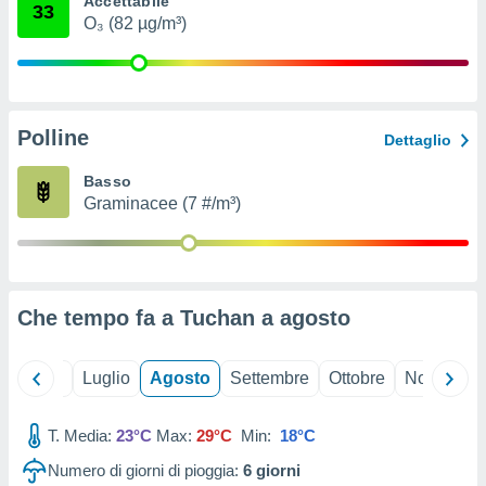
Accettabile
33
ioni
" o
O₃ (82 µg/m³)
tra
sui cookie
o sito
Polline
nostri
Dettaglio
mo il
Basso
te
Graminacee (7 #/m³)
ento dei
re
ioni su
vo e/o
Che tempo fa a Tuchan a
agosto
i,
 dati
er la
Giugno
Luglio
Agosto
Settembre
Ottobre
Novembre
 della
à, creare
r la
T. Media:
23°C
Max:
29°C
Min:
18°C
à
Numero di giorni di pioggia:
6
giorni
izzata,