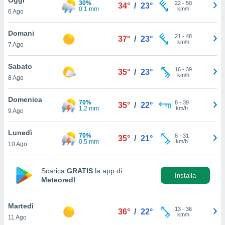
30%
a", è
22
-
50
34°
/
23°
0.1 mm
km/h
6 Ago
al sito
ettando
Domani
21
-
48
37°
/
23°
zione di
km/h
7 Ago
okie,
dei nostri
Sabato
16
-
39
che ci
35°
/
23°
km/h
8 Ago
no di
 e
e il
Domenica
70%
8
-
39
35°
/
22°
amento
1.2 mm
km/h
9 Ago
 Web,
i
Lunedì
70%
8
-
31
re un
35°
/
21°
0.5 mm
km/h
10 Ago
pecifico
arti la
à o
Scarica
GRATIS
la app di
i
Installa
Meteored!
zzati
 di esso.
sultare
Martedì
13
-
36
36°
/
22°
km/h
11 Ago
oni nella