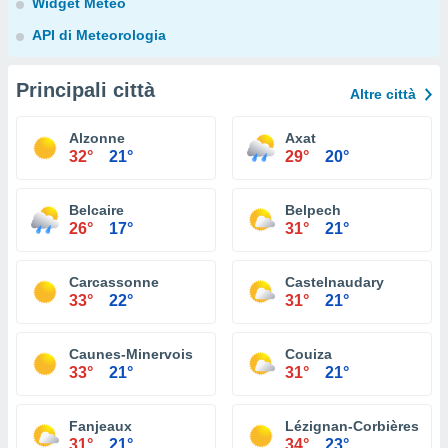
Widget Meteo
API di Meteorologia
Principali città
Altre città
Alzonne
Axat
32°
21°
29°
20°
Belcaire
Belpech
26°
17°
31°
21°
Carcassonne
Castelnaudary
33°
22°
31°
21°
Caunes-Minervois
Couiza
33°
21°
31°
21°
Fanjeaux
Lézignan-Corbières
31°
21°
34°
23°