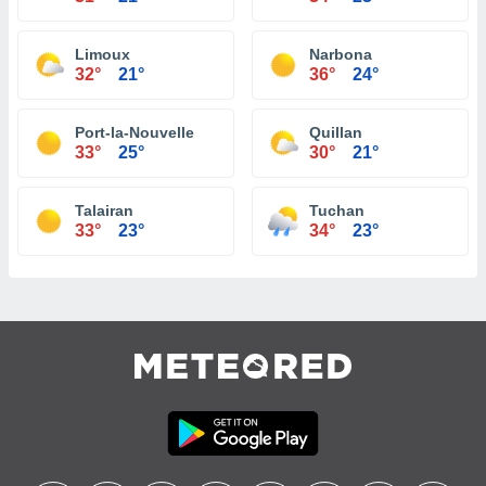
Limoux
Narbona
32°
21°
36°
24°
Port-la-Nouvelle
Quillan
33°
25°
30°
21°
Talairan
Tuchan
33°
23°
34°
23°