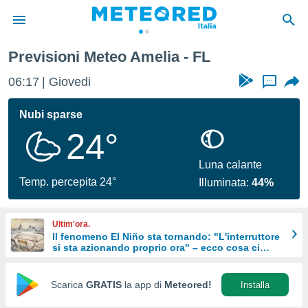
Previsioni Meteo Amelia - FL
tiva
rivacy
06:17
Giovedi
...
ti di
net
Nubi sparse
net)
24°
i
 da
nisti per
Luna calante
 che le
Temp. percepita 24°
Illuminata:
44%
ioni
iano di
È
Ultim'ora.
Il fenomeno El Niño sta tornando: "L'interruttore
 a
si sta azionando proprio ora" – ecco cosa ci
ito Web
aspetta in inverno
do le
opzioni:
Scarica
GRATIS
la app di
Meteored!
Installa
 i