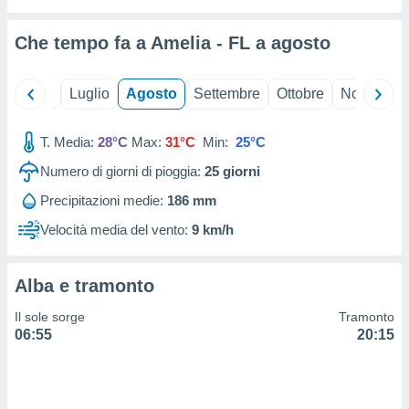
ioni
" o
tra
Che tempo fa a Amelia - FL a
agosto
sui cookie
o sito
Giugno
Luglio
Agosto
Settembre
Ottobre
Novembre
nostri
T. Media:
28°C
Max:
31°C
Min:
25°C
mo il
te
Numero di giorni di pioggia:
25
giorni
ento dei
Precipitazioni medie:
186 mm
re
Velocità media del vento:
9 km/h
ioni su
vo e/o
i,
Alba e tramonto
 dati
er la
Il sole sorge
Tramonto
 della
06:55
20:15
à, creare
r la
à
izzata,