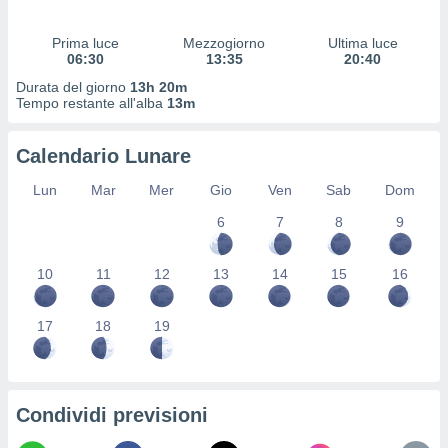
 profili
lezione
Prima luce
Mezzogiorno
Ultima luce
cità
06:30
13:35
20:40
izzata,
fili per
Durata del giorno
13h 20m
Tempo restante all'alba
13m
izzazione
nuti,
Calendario Lunare
 profili
lezione
Lun
Mar
Mer
Gio
Ven
Sab
Dom
uti
zzati,
6
7
8
9
 le
ni degli
10
11
12
13
14
15
16
 misurare
zioni dei
,
17
18
19
ere il
so
he o la
ione di
Condividi previsioni
enienti
diverse,