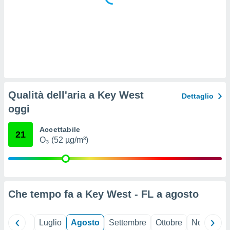
 e
ati
 quali la
a su
ito web,
IP e
tori di
Alcuni
ro
Qualità dell'aria a Key West
Dettaglio
 tuoi dati
oggi
 sulla
un
e
Accettabile
21
, al quale
O₃ (52 µg/m³)
rti. Per
puoi
il tuo
o o
l
Che tempo fa a Key West - FL a
agosto
nto dei
ualsiasi
 facendo
Giugno
Luglio
Agosto
Settembre
Ottobre
Novembre