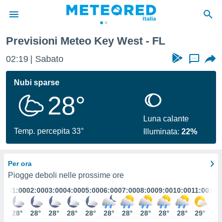
Previsioni Meteo Key West - FL
tiva
rivacy
02:19
Sabato
...
ti di
net
Nubi sparse
net)
28°
i
 da
nisti per
Luna calante
 che le
Temp. percepita 33°
Illuminata:
22%
ioni
iano di
È
Per ora
 a
Piogge deboli nelle prossime ore
ito Web
01:00
02:00
03:00
04:00
05:00
06:00
07:00
08:00
09:00
10:00
11:00
12:
do le
opzioni:
28°
28°
28°
28°
28°
28°
28°
28°
28°
28°
29°
29
 i