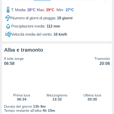
ioni
" o
tra
T. Media:
28°C
Max:
29°C
Min:
27°C
sui cookie
o sito
Numero di giorni di pioggia:
18
giorni
Precipitazioni medie:
112 mm
nostri
Velocità media del vento:
16 km/h
mo il
te
Alba e tramonto
ento dei
Il sole sorge
Tramonto
re
06:58
20:06
ioni su
vo e/o
i,
 dati
er la
 della
Prima luce
Mezzogiorno
Ultima luce
à, creare
06:34
13:32
20:30
r la
Durata del giorno
13h 8m
à
Tempo restante all'alba
4h 15m
izzata,