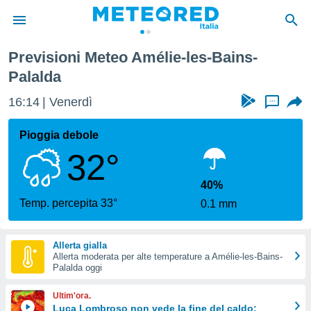
ins-Palalda
Previsioni Meteo Amélie-les-Bains-
tiva
Palalda
rivacy
ti di
16:14
Venerdì
...
net
net)
Pioggia debole
i
 da
32°
nisti per
 che le
40%
ioni
Temp. percepita 33°
iano di
0.1 mm
È
 a
Allerta gialla
ito Web
Allerta moderata per alte temperature a Amélie-les-Bains-
Palalda oggi
do le
opzioni:
Ultim'ora.
Luca Lombroso non vede la fine del caldo:
 i