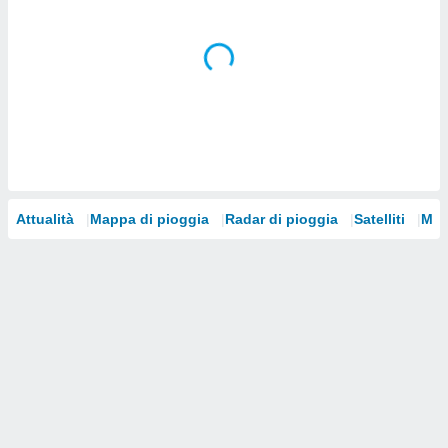
i nostri
artner
Attualità
Mappa di pioggia
Radar di pioggia
Satelliti
Mod