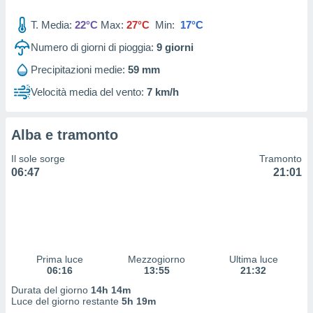
 profili
lezione
T. Media:
22°C
Max:
27°C
Min:
17°C
cità
izzata,
Numero di giorni di pioggia:
9
giorni
fili per
Precipitazioni medie:
59 mm
izzazione
Velocità media del vento:
7 km/h
nuti,
 profili
lezione
Alba e tramonto
uti
zzati,
Il sole sorge
Tramonto
 le
06:47
21:01
ni degli
 misurare
zioni dei
,
ere il
so
Prima luce
Mezzogiorno
Ultima luce
06:16
13:55
21:32
he o la
ione di
Durata del giorno
14h 14m
enienti
Luce del giorno restante
5h 19m
diverse,