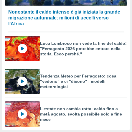
Nonostante il caldo intenso è già iniziata la grande
migrazione autunnale: milioni di uccelli verso
l’Africa
Luca Lombroso non vede la fine del caldo:
"Ferragosto 2026 potrebbe entrare nella
storia. Ecco perché."
Tendenza Meteo per Ferragosto: cosa
"vedono" e ci "dicono" i modelli
meteorologici
L’estate non cambia rotta: caldo fino a
metà agosto, svolta possibile solo a fine
mese