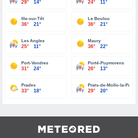
29°
14°
24°
11°
Ille-sur-Têt
Le Boulou
36°
21°
36°
21°
Les Angles
Maury
25°
11°
36°
22°
Port-Vendres
Porté-Puymorens
31°
24°
26°
13°
Prades
Prats-de-Mollo-la-Prest
33°
18°
29°
20°