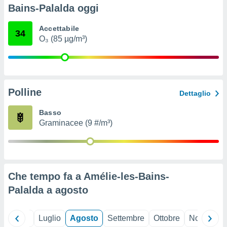
ioni
" o
Bains-Palalda oggi
tra
sui cookie
Accettabile
34
o sito
O₃ (85 µg/m³)
nostri
mo il
Polline
te
Dettaglio
ento dei
Basso
Graminacee (9 #/m³)
re
ioni su
vo e/o
i,
 dati
er la
Che tempo fa a Amélie-les-Bains-
 della
Palalda a
agosto
à, creare
r la
à
Giugno
Luglio
Agosto
Settembre
Ottobre
Novembre
izzata,