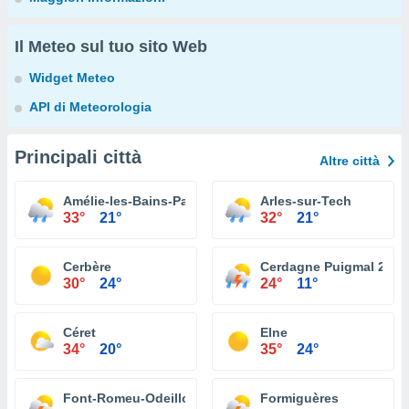
Il Meteo sul tuo sito Web
Widget Meteo
API di Meteorologia
Principali città
Altre città
Amélie-les-Bains-Palalda
Arles-sur-Tech
33°
21°
32°
21°
Cerbère
Cerdagne Puigmal 2900
30°
24°
24°
11°
Céret
Elne
34°
20°
35°
24°
Font-Romeu-Odeillo-Via
Formiguères