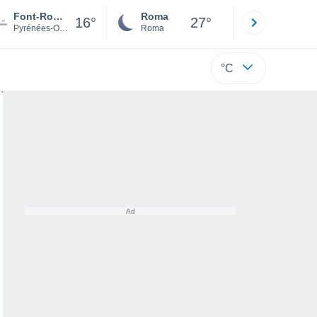
Font-Romeu-Odeillo-Via
Roma
Milano
16°
27°
Pyrénées-Orientales
Roma
Milano
°C