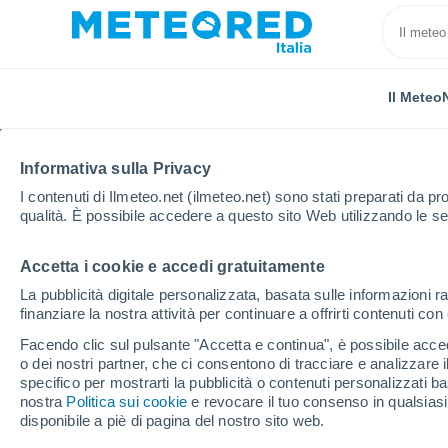
Il Meteo
Informativa sulla Privacy
I contenuti di Ilmeteo.net (ilmeteo.net) sono stati preparati da pro
qualità. È possibile accedere a questo sito Web utilizzando le se
Accetta i cookie e accedi gratuitamente
Home
Francia
Occitania
Pirenei Orientali
Fo
La pubblicità digitale personalizzata, basata sulle informazioni ra
finanziare la nostra attività per continuare a offrirti contenuti co
Previsioni Meteo Font
Facendo clic sul pulsante "Accetta e continua", è possibile accede
o dei nostri partner, che ci consentono di tracciare e analizzare
01:43
Venerdì
specifico per mostrarti la pubblicità o contenuti personalizzati b
nostra
Politica sui cookie
e revocare il tuo consenso in qualsia
disponibile a piè di pagina del nostro sito web.
Foschia