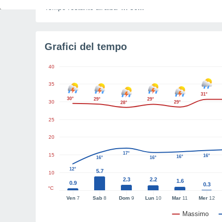
Tempo restante all'alba
4h 36m
Grafici del tempo
40
35
31°
30°
29°
29°
30
29°
28°
25
20
17°
15
16°
16°
16°
16°
12°
5.7
10
2.3
2.2
1.6
0.9
0.3
°C
Ven
7
Sab
8
Dom
9
Lun
10
Mar
11
Mer
12
Massimo