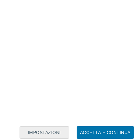
Calendario Lunare
Lun
Mar
Mer
Gio
Ven
Sab
Dom
7
8
9
10
11
12
13
14
15
16
17
18
19
20
IMPOSTAZIONI
ACCETTA E CONTINUA