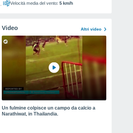
Velocità media del vento:
5 km/h
Video
Altri video
Un fulmine colpisce un campo da calcio a
Narathiwat, in Thailandia.