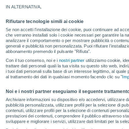
16°
IN ALTERNATIVA,
Rifiutare tecnologie simili ai cookie
Luna calan
Se non accetti l'installazione dei cookie, puoi continuare ad acc
Illuminata:
Temp. percepita 16°
che verranno installati solo i cookie necessari per garantire la n
analizzare il comportamento o per mostrare pubblicità o contenut
generali e pubblicità non personalizzata. Puoi rifiutare l'install
abbonamento premendo il pulsante "Rifiuta".
Ultim’ora
Caldo intenso sull’Italia, ma venerdì 7 agosto 
Con il tuo consenso, noi e i
nostri partner
utilizziamo cookie, iden
temporali minacciano il Nord
trattare dati personali quali la tua visita su questo sito web, indiri
i tuoi dati personali sulla base di un interesse legittimo, al quale
Il Meteo 1 - 7
Attualità
Mappa di pioggia
Radar di 
al trattamento dei dati in qualsiasi momento facendo clic su "
Imp
Noi e i nostri partner eseguiamo il seguente trattamento
Domani
Domenica
Oggi
Archiviare informazioni su dispositivo e/o accedervi, utilizzare dati
pubblicità personalizzata, utilizzare profili per la selezione di pu
8 Ago
9 Ago
7 Ago
contenuti, utilizzare profili per la selezione di contenuti personal
prestazioni dei contenuti, comprendere il pubblico attraverso stat
sviluppare e migliorare i servizi, utilizzare dati limitati per la sel
90%
90%
90%