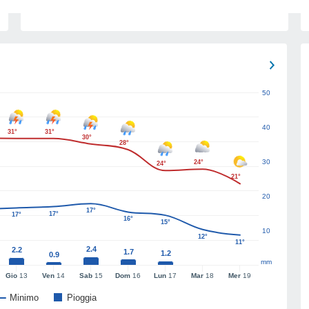
50
40
31°
31°
30°
28°
30
24°
24°
21°
20
17°
17°
17°
16°
15°
10
12°
11°
2.4
2.2
1.7
1.2
0.9
mm
Gio
13
Ven
14
Sab
15
Dom
16
Lun
17
Mar
18
Mer
19
Minimo
Pioggia