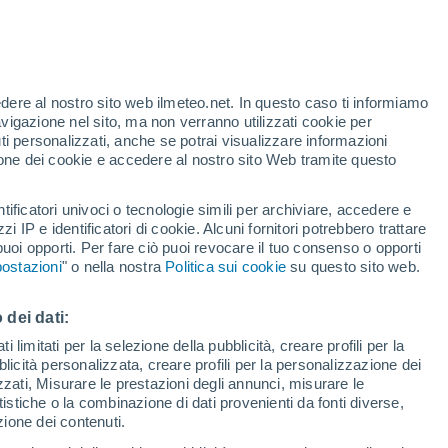
Allerta gialla
Allerta moderata per alte
temperature a Font-Romeu-Odeillo-
Via oggi
te
edere al nostro sito web ilmeteo.net. In questo caso ti informiamo
35%
avigazione nel sito, ma non verranno utilizzati cookie per
i personalizzati, anche se potrai visualizzare informazioni
azione dei cookie e accedere al nostro sito Web tramite questo
forti
tificatori univoci o tecnologie simili per archiviare, accedere e
zzi IP e identificatori di cookie. Alcuni fornitori potrebbero trattare
 puoi opporti. Per fare ciò puoi revocare il tuo consenso o opporti
pioggia
Satelliti
Modelli
ostazioni
" o nella nostra
Politica sui cookie
su questo sito web.
 dei dati:
Lunedì
Martedì
Mercoledì
Giovedi
 limitati per la selezione della pubblicità, creare profili per la
bblicità personalizzata, creare profili per la personalizzazione dei
10 Ago
11 Ago
12 Ago
13 Ago
izzati, Misurare le prestazioni degli annunci, misurare le
istiche o la combinazione di dati provenienti da fonti diverse,
ezione dei contenuti.
90%
70%
70%
80%