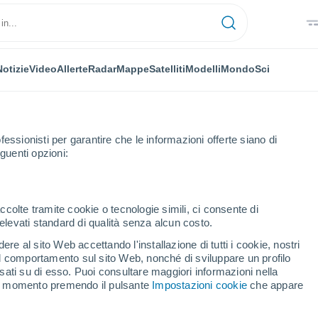
Notizie
Video
Allerte
Radar
Mappe
Satelliti
Modelli
Mondo
Sci
fessionisti per garantire che le informazioni offerte siano di
guenti opzioni:
nt-Romeu-Odeillo-Via
ccolte tramite cookie o tecnologie simili, ci consente di
n elevati standard di qualità senza alcun costo.
-Romeu-Odeillo-Via
re al sito Web accettando l'installazione di tutti i cookie, nostri
 il comportamento sul sito Web, nonché di sviluppare un profilo
...
asati su di esso. Puoi consultare maggiori informazioni nella
si momento premendo il pulsante
Impostazioni cookie
che appare
Per ora
Si attendono banchi di nebbia
nelle prossime ore