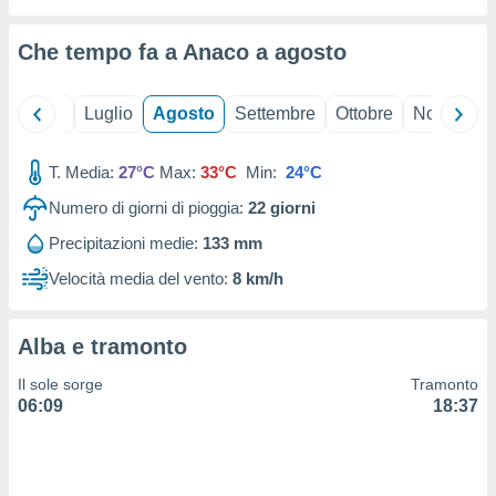
ioni
" o
tra
Che tempo fa a Anaco a
agosto
sui cookie
o sito
Giugno
Luglio
Agosto
Settembre
Ottobre
Novembre
nostri
T. Media:
27°C
Max:
33°C
Min:
24°C
mo il
te
Numero di giorni di pioggia:
22
giorni
ento dei
Precipitazioni medie:
133 mm
re
Velocità media del vento:
8 km/h
ioni su
vo e/o
i,
Alba e tramonto
 dati
er la
Il sole sorge
Tramonto
 della
06:09
18:37
à, creare
r la
à
izzata,