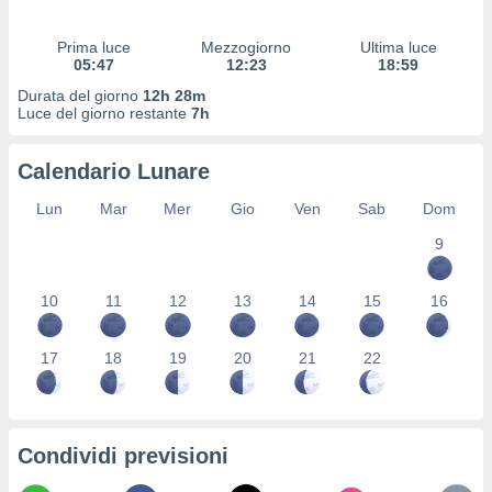
 profili
lezione
Prima luce
Mezzogiorno
Ultima luce
cità
05:47
12:23
18:59
izzata,
fili per
Durata del giorno
12h 28m
Luce del giorno restante
7h
izzazione
nuti,
Calendario Lunare
 profili
lezione
Lun
Mar
Mer
Gio
Ven
Sab
Dom
uti
zzati,
9
 le
ni degli
10
11
12
13
14
15
16
 misurare
zioni dei
,
17
18
19
20
21
22
ere il
so
he o la
ione di
Condividi previsioni
enienti
diverse,