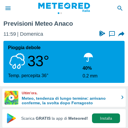
Previsioni Meteo Anaco
tiva
rivacy
11:59
Domenica
...
ti di
net
Pioggia debole
net)
33°
i
 da
nisti per
40%
 che le
Temp. percepita 36°
0.2 mm
ioni
iano di
È
Ultim'ora.
Meteo, tendenza di lungo termine: arrivano
 a
conferme, la svolta dopo Ferragosto
ito Web
do le
opzioni:
Scarica
GRATIS
la app di
Meteored!
Installa
 i