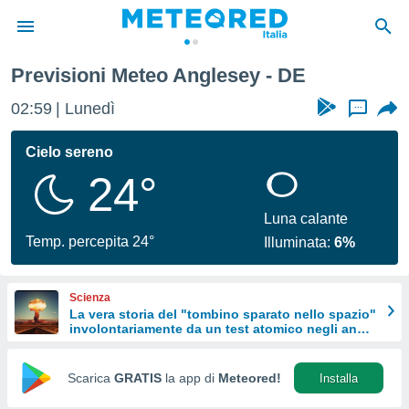
Previsioni Meteo Anglesey - DE
tiva
rivacy
02:59
Lunedì
...
ti di
net
Cielo sereno
net)
24°
i
 da
nisti per
Luna calante
 che le
Temp. percepita 24°
Illuminata:
6%
ioni
iano di
È
Scienza
La vera storia del "tombino sparato nello spazio"
 a
involontariamente da un test atomico negli anni
ito Web
'50
do le
opzioni:
Scarica
GRATIS
la app di
Meteored!
Installa
 i