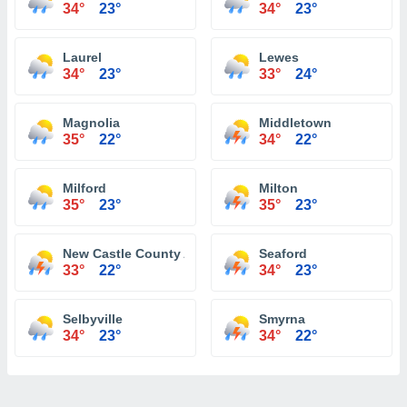
34°
23°
34°
23°
Laurel
Lewes
34°
23°
33°
24°
Magnolia
Middletown
35°
22°
34°
22°
Milford
Milton
35°
23°
35°
23°
New Castle County Airport Wilmington
Seaford
33°
22°
34°
23°
Selbyville
Smyrna
34°
23°
34°
22°