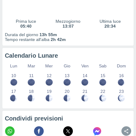
 profili
lezione
cità
izzata,
Prima luce
Mezzogiorno
Ultima luce
fili per
05:40
13:07
20:34
Durata del giorno
13h 55m
izzazione
Tempo restante all'alba
2h 42m
nuti,
 profili
Calendario Lunare
lezione
uti
Lun
Mar
Mer
Gio
Ven
Sab
Dom
zzati,
 le
10
11
12
13
14
15
16
ni degli
 misurare
zioni dei
17
18
19
20
21
22
23
,
ere il
so
Condividi previsioni
he o la
ione di
enienti
diverse,