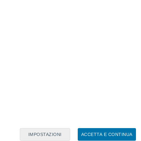
Calendario Lunare
Lun
Mar
Mer
Gio
Ven
Sab
Dom
6
7
8
9
10
11
12
13
14
15
16
17
18
19
IMPOSTAZIONI
ACCETTA E CONTINUA