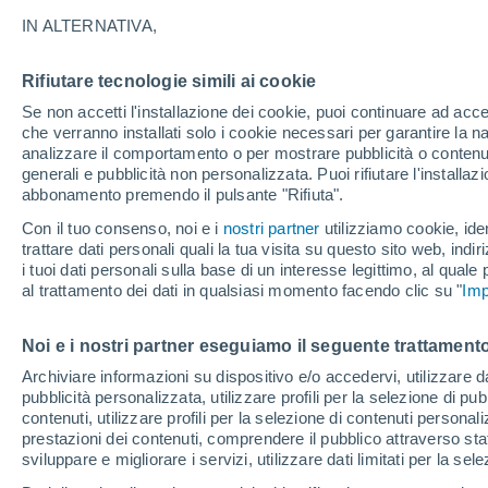
31°
IN ALTERNATIVA,
Rifiutare tecnologie simili ai cookie
Nord-oves
Se non accetti l'installazione dei cookie, puoi continuare ad acc
Temp. percepita 31°
11
-
28 km
che verranno installati solo i cookie necessari per garantire la n
analizzare il comportamento o per mostrare pubblicità o contenut
generali e pubblicità non personalizzata. Puoi rifiutare l'install
abbonamento premendo il pulsante "Rifiuta".
Ultim'ora.
Il fenomeno El Niño sta tornando: "L'interrutt
Con il tuo consenso, noi e i
nostri partner
utilizziamo cookie, iden
sta azionando proprio ora" – ecco cosa ci asp
trattare dati personali quali la tua visita su questo sito web, indiri
in inverno
i tuoi dati personali sulla base di un interesse legittimo, al quale
Il Meteo 1 - 7
Attualità
Mappa della Temperatura
R
al trattamento dei dati in qualsiasi momento facendo clic su "
Imp
Noi e i nostri partner eseguiamo il seguente trattamento
Domani
Sabato
D
Oggi
Archiviare informazioni su dispositivo e/o accedervi, utilizzare dati
pubblicità personalizzata, utilizzare profili per la selezione di pu
7 Ago
8 Ago
6 Ago
contenuti, utilizzare profili per la selezione di contenuti personal
prestazioni dei contenuti, comprendere il pubblico attraverso stat
sviluppare e migliorare i servizi, utilizzare dati limitati per la sel