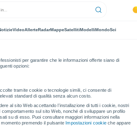
Notizie
Video
Allerte
Radar
Mappe
Satelliti
Modelli
Mondo
Sci
fessionisti per garantire che le informazioni offerte siano di
guenti opzioni:
ucluse
Ansouis
ccolte tramite cookie o tecnologie simili, ci consente di
n elevati standard di qualità senza alcun costo.
uis
re al sito Web accettando l'installazione di tutti i cookie, nostri
 il comportamento sul sito Web, nonché di sviluppare un profilo
...
asati su di esso. Puoi consultare maggiori informazioni nella
si momento premendo il pulsante
Impostazioni cookie
che appare
Per ora
Cielo sereno nelle prossime ore