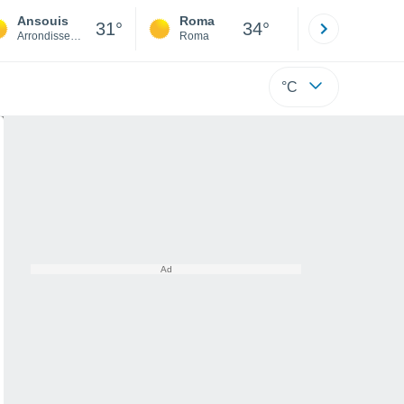
Ansouis
Roma
Milano
31°
34°
Arrondissement of Apt
Roma
Milano
°C