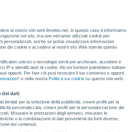
Allerta arancione
Allerta importante per alte
temperature a Ansouis oggi
t
edere al nostro sito web ilmeteo.net. In questo caso ti informiamo
/h
avigazione nel sito, ma non verranno utilizzati cookie per
i personalizzati, anche se potrai visualizzare informazioni
azione dei cookie e accedere al nostro sito Web tramite questo
ore si
tificatori univoci o tecnologie simili per archiviare, accedere e
etta
zzi IP e identificatori di cookie. Alcuni fornitori potrebbero trattare
 puoi opporti. Per fare ciò puoi revocare il tuo consenso o opporti
adar di pioggia
Satelliti
Modelli
ostazioni
" o nella nostra
Politica sui cookie
su questo sito web.
 dei dati:
omenica
Lunedì
Martedì
Mercoledì
 limitati per la selezione della pubblicità, creare profili per la
bblicità personalizzata, creare profili per la personalizzazione dei
9 Ago
10 Ago
11 Ago
12 Ago
izzati, Misurare le prestazioni degli annunci, misurare le
istiche o la combinazione di dati provenienti da fonti diverse,
ezione dei contenuti.