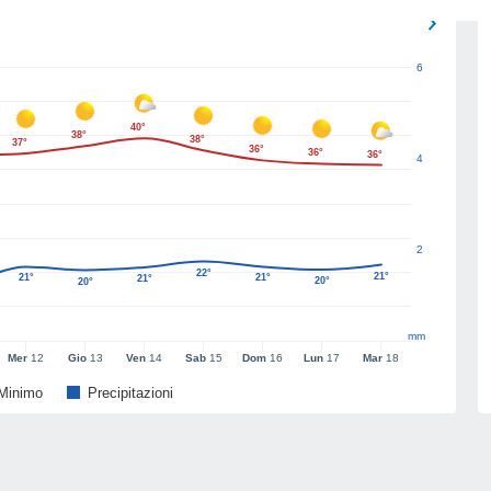
6
40°
38°
38°
37°
36°
36°
36°
4
2
22°
21°
21°
21°
21°
20°
20°
mm
Mer
12
Gio
13
Ven
14
Sab
15
Dom
16
Lun
17
Mar
18
Minimo
Precipitazioni