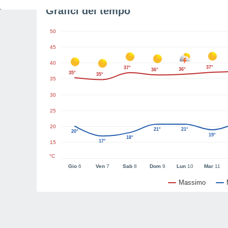
Grafici del tempo
50
45
40
37°
37°
36°
36°
35°
35°
35
30
25
20
21°
21°
20°
19°
18°
17°
15
°C
Gio
6
Ven
7
Sab
8
Dom
9
Lun
10
Mar
11
Massimo