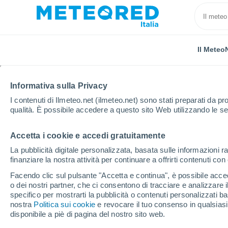
Il Meteo
Informativa sulla Privacy
I contenuti di Ilmeteo.net (ilmeteo.net) sono stati preparati da pro
qualità. È possibile accedere a questo sito Web utilizzando le se
Accetta i cookie e accedi gratuitamente
Home
Francia
Provenza-Alpi-Costa Azzurra
Va
La pubblicità digitale personalizzata, basata sulle informazioni ra
finanziare la nostra attività per continuare a offrirti contenuti co
Previsioni Meteo Anso
Facendo clic sul pulsante "Accetta e continua", è possibile accede
o dei nostri partner, che ci consentono di tracciare e analizzare
10:39
Giovedi
specifico per mostrarti la pubblicità o contenuti personalizzati b
nostra
Politica sui cookie
e revocare il tuo consenso in qualsia
disponibile a piè di pagina del nostro sito web.
Sereno