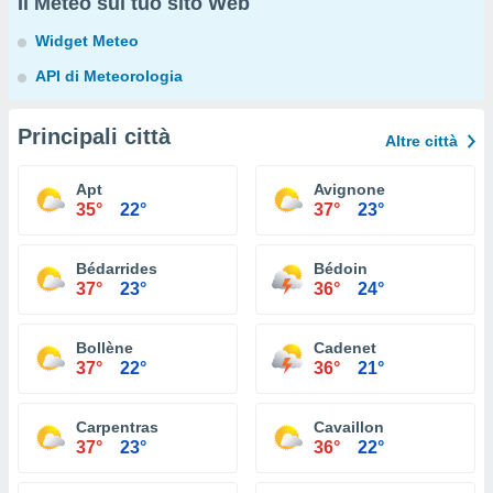
Il Meteo sul tuo sito Web
Widget Meteo
API di Meteorologia
Principali città
Altre città
Apt
Avignone
35°
22°
37°
23°
Bédarrides
Bédoin
37°
23°
36°
24°
Bollène
Cadenet
37°
22°
36°
21°
Carpentras
Cavaillon
37°
23°
36°
22°