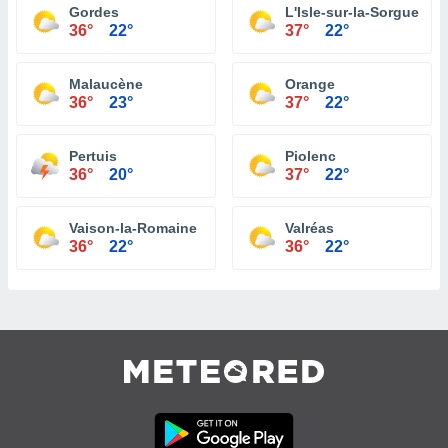
Gordes
L'Isle-sur-la-Sorgue
36°
22°
37°
22°
Malaucène
Orange
36°
23°
37°
22°
Pertuis
Piolenc
36°
20°
37°
22°
Vaison-la-Romaine
Valréas
36°
22°
36°
22°