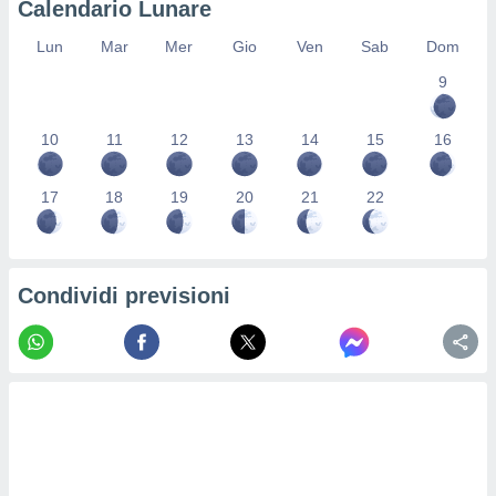
Calendario Lunare
re e
e i
Lun
Mar
Mer
Gio
Ven
Sab
Dom
tilizzare
9
ati per la
e dei
.
10
11
12
13
14
15
16
izzazione
17
18
19
20
21
22
azione
o la
e del
vo,
Condividi previsioni
à e
i
zzati,
one delle
ni dei
 e degli
 ricerche
ico,
di