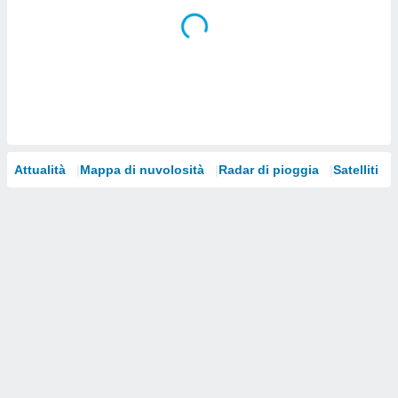
i nostri
artner
Attualità
Mappa di nuvolosità
Radar di pioggia
Satelliti