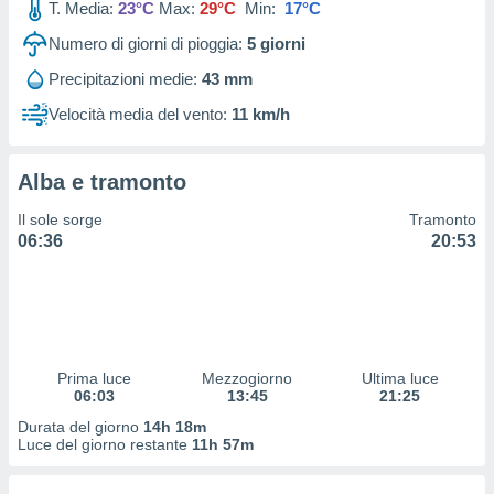
T. Media:
23°C
Max:
29°C
Min:
17°C
 profili
lezione
Numero di giorni di pioggia:
5
giorni
cità
izzata,
Precipitazioni medie:
43 mm
fili per
Velocità media del vento:
11 km/h
izzazione
nuti,
 profili
Alba e tramonto
lezione
Il sole sorge
Tramonto
uti
06:36
20:53
zzati,
 le
ni degli
 misurare
zioni dei
,
ere il
Prima luce
Mezzogiorno
Ultima luce
06:03
13:45
21:25
so
Durata del giorno
14h 18m
he o la
Luce del giorno restante
11h 57m
ione di
enienti
diverse,