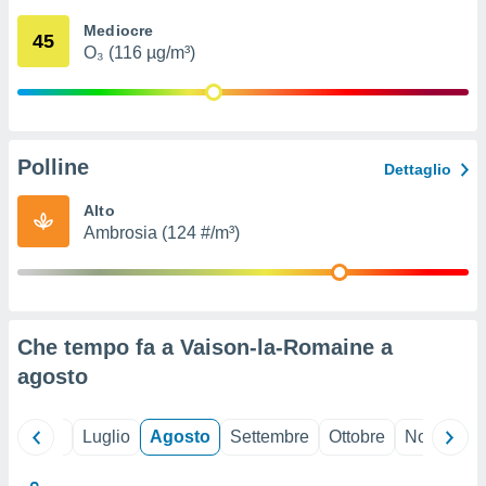
ioni
" o
Mediocre
tra
45
O₃ (116 µg/m³)
sui cookie
o sito
nostri
Polline
Dettaglio
mo il
te
Alto
ento dei
Ambrosia (124 #/m³)
re
ioni su
vo e/o
i,
Che tempo fa a Vaison-la-Romaine a
 dati
er la
agosto
 della
à, creare
r la
Giugno
Luglio
Agosto
Settembre
Ottobre
Novembre
à
izzata,