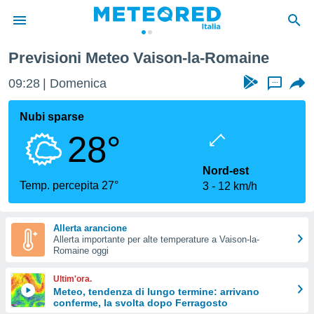
Vaison-la-Romaine
Previsioni Meteo Vaison-la-Romaine
tiva
rivacy
09:28
Domenica
...
ti di
net
Nubi sparse
net)
28°
i
 da
nisti per
Nord-est
 che le
Temp. percepita 27°
3
12 km/h
ioni
iano di
È
Allerta arancione
Allerta importante per alte temperature a Vaison-la-
 a
Romaine oggi
ito Web
do le
Ultim'ora.
opzioni:
Meteo, tendenza di lungo termine: arrivano
conferme, la svolta dopo Ferragosto
 i