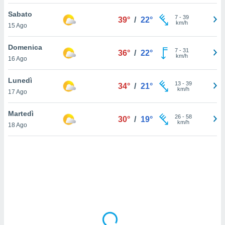
Sabato
sui cookie
7
-
39
39°
/
22°
km/h
15 Ago
e il tuo
 in
Domenica
7
-
31
36°
/
22°
o
km/h
16 Ago
 il
Lunedì
azioni
13
-
39
34°
/
21°
km/h
17 Ago
kie
re
le a piè
Martedì
26
-
58
30°
/
19°
 del
km/h
18 Ago
to web.
ATIVA,
e
gie
i cookie
ccetti
zione dei