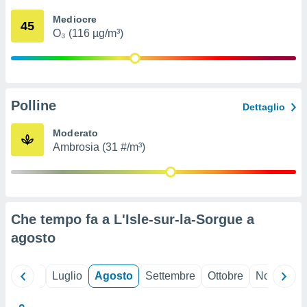
ioni
" o
Mediocre
tra
45
O₃ (116 µg/m³)
sui cookie
o sito
nostri
Polline
Dettaglio
mo il
te
Moderato
ento dei
Ambrosia (31 #/m³)
re
ioni su
vo e/o
i,
Che tempo fa a L'Isle-sur-la-Sorgue a
 dati
er la
agosto
 della
à, creare
r la
Giugno
Luglio
Agosto
Settembre
Ottobre
Novembre
à
izzata,