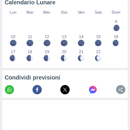
Calendario Lunare
re e
e i
Lun
Mar
Mer
Gio
Ven
Sab
Dom
tilizzare
9
ati per la
e dei
.
10
11
12
13
14
15
16
izzazione
17
18
19
20
21
22
azione
o la
e del
vo,
Condividi previsioni
à e
i
zzati,
one delle
ni dei
 e degli
 ricerche
ico,
di