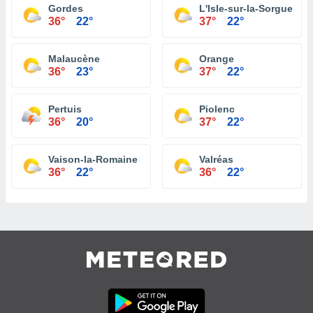
Gordes
L'Isle-sur-la-Sorgue
36°
22°
37°
22°
Malaucène
Orange
36°
23°
37°
22°
Pertuis
Piolenc
36°
20°
37°
22°
Vaison-la-Romaine
Valréas
36°
22°
36°
22°