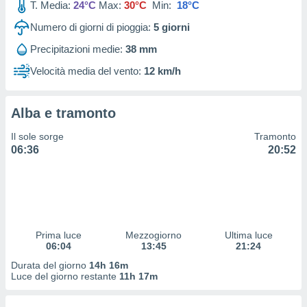
T. Media:
24°C
Max:
30°C
Min:
18°C
 profili
lezione
Numero di giorni di pioggia:
5
giorni
cità
izzata,
Precipitazioni medie:
38 mm
fili per
Velocità media del vento:
12 km/h
izzazione
nuti,
 profili
Alba e tramonto
lezione
Il sole sorge
Tramonto
uti
06:36
20:52
zzati,
 le
ni degli
 misurare
zioni dei
,
ere il
Prima luce
Mezzogiorno
Ultima luce
06:04
13:45
21:24
so
Durata del giorno
14h 16m
he o la
Luce del giorno restante
11h 17m
ione di
enienti
diverse,