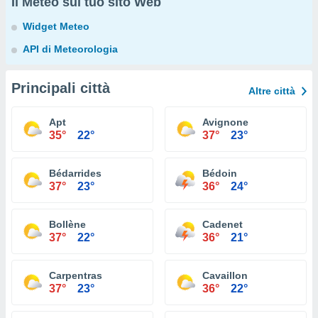
Il Meteo sul tuo sito Web
Widget Meteo
API di Meteorologia
Principali città
Altre città
Apt
Avignone
35°
22°
37°
23°
Bédarrides
Bédoin
37°
23°
36°
24°
Bollène
Cadenet
37°
22°
36°
21°
Carpentras
Cavaillon
37°
23°
36°
22°