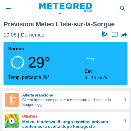
'Isle-sur-la-Sorgue
Previsioni Meteo L'Isle-sur-la-Sorgue
tiva
rivacy
10:08
Domenica
...
ti di
net
Sereno
net)
29°
i
 da
nisti per
Est
 che le
Temp. percepita 29°
3
15 km/h
ioni
iano di
È
Allerta arancione
Allerta importante per alte temperature a L'Isle-sur-la-
 a
Sorgue oggi
ito Web
do le
Ultim'ora.
opzioni:
Meteo, tendenza di lungo termine: arrivano
conferme, la svolta dopo Ferragosto
 i