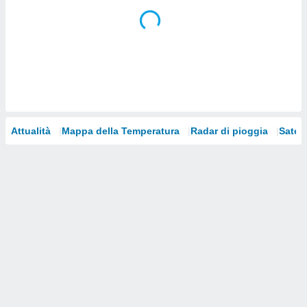
i nostri
artner
Attualità
Mappa della Temperatura
Radar di pioggia
Satelli