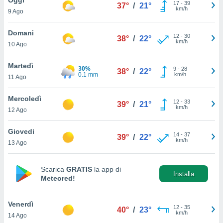
a", è
17
-
39
37°
/
21°
km/h
9 Ago
al sito
ettando
Domani
12
-
30
38°
/
22°
zione di
km/h
10 Ago
okie,
dei nostri
Martedì
30%
9
-
28
che ci
38°
/
22°
0.1 mm
km/h
11 Ago
no di
 e
e il
Mercoledì
12
-
33
39°
/
21°
amento
km/h
12 Ago
 Web,
i
Giovedi
14
-
37
re un
39°
/
22°
km/h
13 Ago
pecifico
arti la
à o
Scarica
GRATIS
la app di
i
Installa
Meteored!
zzati
 di esso.
sultare
Venerdì
12
-
35
40°
/
23°
km/h
14 Ago
oni nella