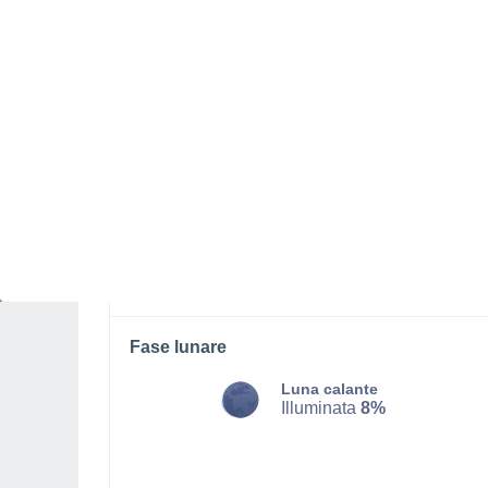
LUNEDÌ, 10 AGOSTO
Pomeriggio
Temporale con cielo parzialmente
nuvoloso
Alba elle
04:59
Tramonto alle
19:09
Prima luce alle
04:28
Ultima luce alle
19:40
Fase lunare
Luna calante
Illuminata
8%