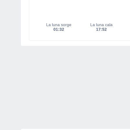
La luna sorge
La luna cala
01:32
17:52