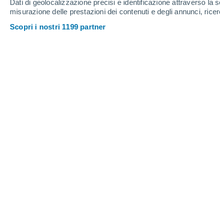
Dati di geolocalizzazione precisi e identificazione attraverso la s
Sabato
8
Domenica
9
misurazione delle prestazioni dei contenuti e degli annunci, ricer
Scopri i nostri 1199 partner
Previsioni meteo ora per ora a Arsht
SABATO, 08 AGOSTO
Tutto il giorno
Sereno
Alba elle
04:57
Tramonto alle
19:12
Prima luce alle
04:25
Ultima luce alle
19:43
Fase lunare