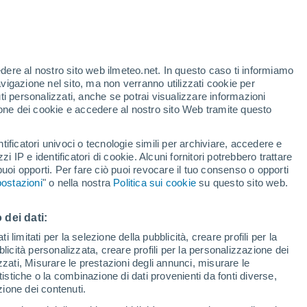
 Arshty
VENTO
PRECIPITAZIONI
edere al nostro sito web ilmeteo.net. In questo caso ti informiamo
12
15
18
21
00
03
06
09
12
15
18
21
00
avigazione nel sito, ma non verranno utilizzati cookie per
i personalizzati, anche se potrai visualizzare informazioni
azione dei cookie e accedere al nostro sito Web tramite questo
29°
tificatori univoci o tecnologie simili per archiviare, accedere e
zzi IP e identificatori di cookie. Alcuni fornitori potrebbero trattare
27°
 puoi opporti. Per fare ciò puoi revocare il tuo consenso o opporti
26°
ostazioni
" o nella nostra
Politica sui cookie
su questo sito web.
24°
23°
23°
22°
20°
20°
 dei dati:
20°
20°
18°
18°
 limitati per la selezione della pubblicità, creare profili per la
bblicità personalizzata, creare profili per la personalizzazione dei
izzati, Misurare le prestazioni degli annunci, misurare le
istiche o la combinazione di dati provenienti da fonti diverse,
ezione dei contenuti.
3.4
2.7
2.6
1.8
1.3
1.4
1.3
0.7
0.1