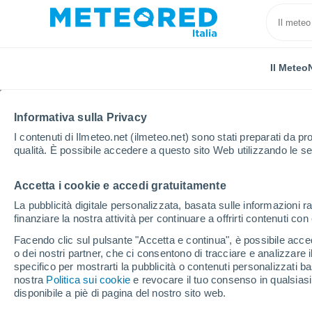
Il Meteo
Informativa sulla Privacy
I contenuti di Ilmeteo.net (ilmeteo.net) sono stati preparati da pro
qualità. È possibile accedere a questo sito Web utilizzando le se
Accetta i cookie e accedi gratuitamente
Home
Russia
Inguscezia
Arshty
Orario
La pubblicità digitale personalizzata, basata sulle informazioni ra
finanziare la nostra attività per continuare a offrirti contenuti co
Previsioni Meteo Arsht
Facendo clic sul pulsante "Accetta e continua", è possibile accede
o dei nostri partner, che ci consentono di tracciare e analizzare
specifico per mostrarti la pubblicità o contenuti personalizzati b
Il Meteo 1 - 7
Orario
nostra
Politica sui cookie
e revocare il tuo consenso in qualsia
disponibile a piè di pagina del nostro sito web.