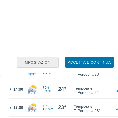
50%
18°
Pioggia debole
02:00
2.7 mm
T. Percepita
18°
50%
18°
Pioggia debole
05:00
1.4 mm
T. Percepita
18°
23°
Nubi sparse
08:00
T. Percepita
23°
IMPOSTAZIONI
ACCETTA E CONTINUA
40%
27°
Pioggia debole
11:00
0.1 mm
T. Percepita
28°
70%
24°
Temporale
14:00
2.6 mm
T. Percepita
24°
70%
23°
Temporale
17:00
1.3 mm
T. Percepita
23°