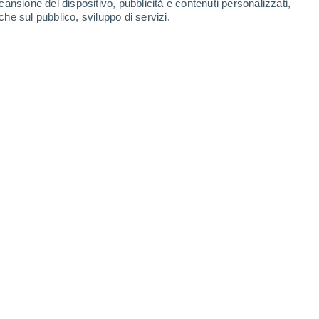
cansione del dispositivo, pubblicità e contenuti personalizzati,
Lunedì
10
che sul pubblico, sviluppo di servizi.
y
17°
Cielo sereno
02:00
T. Percepita
17°
15°
Sereno
05:00
T. Percepita
15°
24°
Sereno
08:00
T. Percepita
25°
28°
Sereno
11:00
T. Percepita
29°