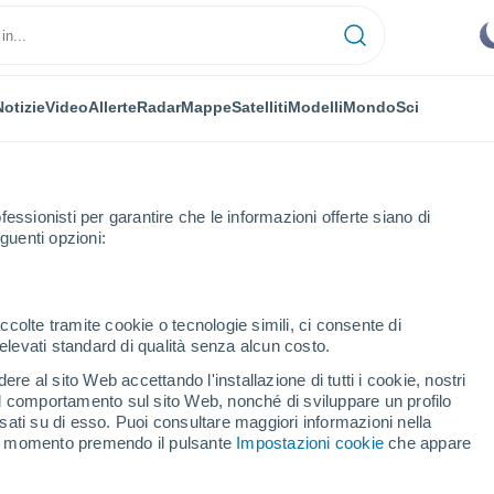
Notizie
Video
Allerte
Radar
Mappe
Satelliti
Modelli
Mondo
Sci
fessionisti per garantire che le informazioni offerte siano di
guenti opzioni:
ccolte tramite cookie o tecnologie simili, ci consente di
n elevati standard di qualità senza alcun costo.
y per ora
re al sito Web accettando l'installazione di tutti i cookie, nostri
 il comportamento sul sito Web, nonché di sviluppare un profilo
asati su di esso. Puoi consultare maggiori informazioni nella
si momento premendo il pulsante
Impostazioni cookie
che appare