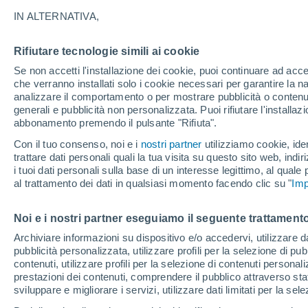
Grafica del meteo ora per ora per
IN ALTERNATIVA,
SIMBOLO
TEMPERATURA
Rifiutare tecnologie simili ai cookie
Se non accetti l'installazione dei cookie, puoi continuare ad acc
00
03
06
09
12
15
18
21
00
03
06
09
che verranno installati solo i cookie necessari per garantire la n
analizzare il comportamento o per mostrare pubblicità o contenut
generali e pubblicità non personalizzata. Puoi rifiutare l'install
abbonamento premendo il pulsante "Rifiuta".
30°
30°
Con il tuo consenso, noi e i
nostri partner
utilizziamo cookie, iden
28°
trattare dati personali quali la tua visita su questo sito web, indiri
i tuoi dati personali sulla base di un interesse legittimo, al quale
al trattamento dei dati in qualsiasi momento facendo clic su "
Imp
24°
24°
24°
22°
Noi e i nostri partner eseguiamo il seguente trattamento
19°
19°
Archiviare informazioni su dispositivo e/o accedervi, utilizzare dati
17°
pubblicità personalizzata, utilizzare profili per la selezione di pu
15°
contenuti, utilizzare profili per la selezione di contenuti personal
prestazioni dei contenuti, comprendere il pubblico attraverso stat
sviluppare e migliorare i servizi, utilizzare dati limitati per la sel