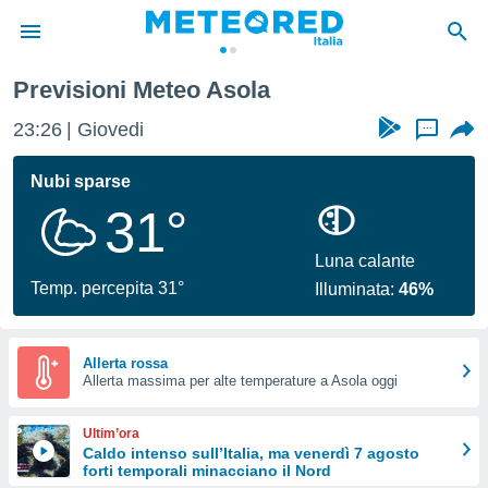
Previsioni Meteo Asola
tiva
rivacy
23:26
Giovedi
...
ti di
net
Nubi sparse
net)
31°
i
 da
nisti per
Luna calante
 che le
Temp. percepita 31°
Illuminata:
46%
ioni
iano di
È
Allerta rossa
 a
Allerta massima per alte temperature a Asola oggi
ito Web
do le
Ultim’ora
opzioni:
Caldo intenso sull’Italia, ma venerdì 7 agosto
forti temporali minacciano il Nord
 i