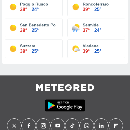
Poggio Rusco
Roncoferraro
38°
24°
39°
25°
San Benedetto Po
Sermide
39°
25°
37°
24°
Suzzara
Viadana
39°
25°
39°
25°