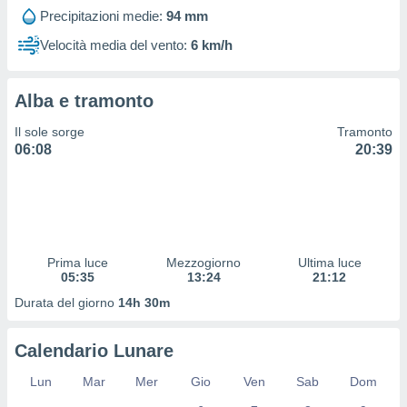
 profili
Precipitazioni medie:
94 mm
lezione
cità
Velocità media del vento:
6 km/h
izzata,
fili per
Alba e tramonto
izzazione
nuti,
Il sole sorge
Tramonto
 profili
06:08
20:39
lezione
uti
zzati,
 le
ni degli
 misurare
Prima luce
Mezzogiorno
Ultima luce
zioni dei
05:35
13:24
21:12
,
ere il
Durata del giorno
14h 30m
so
Calendario Lunare
he o la
ione di
Lun
Mar
Mer
Gio
Ven
Sab
Dom
enienti
diverse,