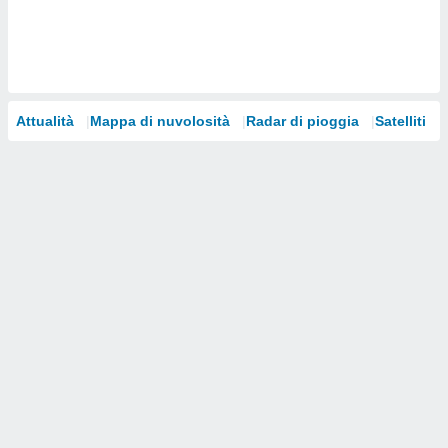
i nostri
artner
Attualità
Mappa di nuvolosità
Radar di pioggia
Satelliti