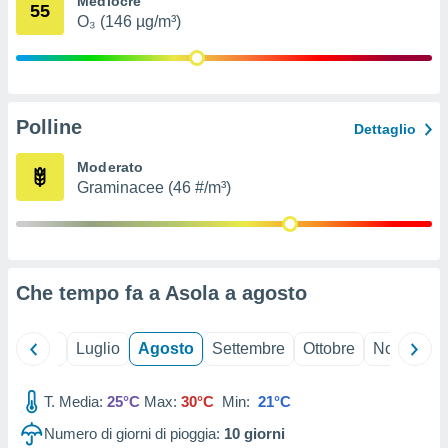
Mediocre
55
ioni
" o
O₃ (146 µg/m³)
tra
sui cookie
o sito
Polline
nostri
Dettaglio
mo il
Moderato
te
Graminacee (46 #/m³)
ento dei
re
ioni su
vo e/o
Che tempo fa a Asola a
agosto
i,
 dati
er la
Giugno
Luglio
Agosto
Settembre
Ottobre
Novembre
 della
à, creare
r la
T. Media:
25°C
Max:
30°C
Min:
21°C
à
Numero di giorni di pioggia:
10
giorni
izzata,