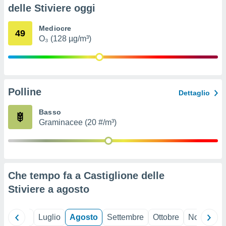
ioni
" o
delle Stiviere oggi
tra
sui cookie
Mediocre
49
o sito
O₃ (128 µg/m³)
nostri
mo il
Polline
te
Dettaglio
ento dei
Basso
Graminacee (20 #/m³)
re
ioni su
vo e/o
i,
 dati
er la
Che tempo fa a Castiglione delle
 della
Stiviere a
agosto
à, creare
r la
à
Giugno
Luglio
Agosto
Settembre
Ottobre
Novembre
izzata,