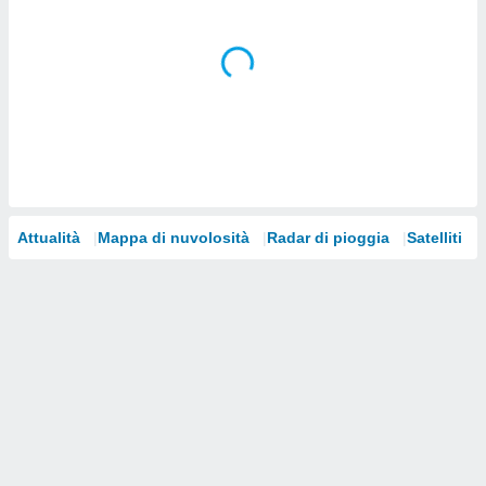
i nostri
artner
Attualità
Mappa di nuvolosità
Radar di pioggia
Satelliti