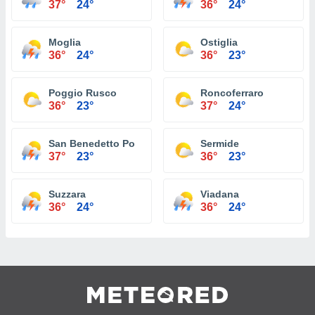
37°
24°
36°
24°
Moglia
Ostiglia
36°
24°
36°
23°
Poggio Rusco
Roncoferraro
36°
23°
37°
24°
San Benedetto Po
Sermide
37°
23°
36°
23°
Suzzara
Viadana
36°
24°
36°
24°