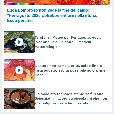
Luca Lombroso non vede la fine del caldo:
"Ferragosto 2026 potrebbe entrare nella storia.
Ecco perché."
Tendenza Meteo per Ferragosto: cosa
"vedono" e ci "dicono" i modelli
meteorologici
L’estate non cambia rotta: caldo fino a
metà agosto, svolta possibile solo a fine
mese
Il cioccolato termoresistente sarà realtà?
Scienziati al lavoro su ciccolatini che non
si sciolgono neanche in estate