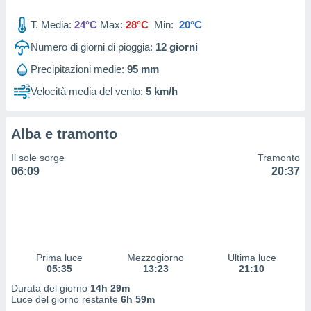
 profili
lezione
T. Media:
24°C
Max:
28°C
Min:
20°C
cità
izzata,
Numero di giorni di pioggia:
12
giorni
fili per
Precipitazioni medie:
95 mm
izzazione
Velocità media del vento:
5 km/h
nuti,
 profili
lezione
Alba e tramonto
uti
zzati,
Il sole sorge
Tramonto
 le
06:09
20:37
ni degli
 misurare
zioni dei
,
ere il
so
Prima luce
Mezzogiorno
Ultima luce
05:35
13:23
21:10
he o la
ione di
Durata del giorno
14h 29m
enienti
Luce del giorno restante
6h 59m
diverse,