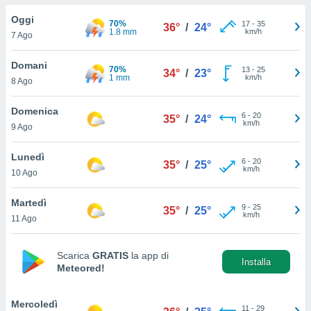
a", è
Oggi
70%
17
-
35
36°
/
24°
al sito
1.8 mm
km/h
7 Ago
ettando
zione di
Domani
70%
13
-
25
okie,
34°
/
23°
1 mm
km/h
8 Ago
dei nostri
che ci
no di
Domenica
6
-
20
35°
/
24°
 e
km/h
9 Ago
e il
amento
Lunedì
6
-
20
 Web,
35°
/
25°
km/h
10 Ago
i
re un
Martedì
pecifico
9
-
25
35°
/
25°
km/h
arti la
11 Ago
à o
i
zzati
Scarica
GRATIS
la app di
Installa
Meteored!
 di esso.
sultare
Mercoledì
oni nella
11
-
29