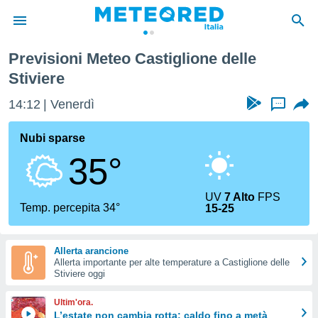
Previsioni Meteo Castiglione delle
tiva
Stiviere
rivacy
ti di
14:12
Venerdì
...
net
net)
Nubi sparse
i
 da
35°
nisti per
 che le
ioni
UV
7 Alto
FPS
Temp. percepita 34°
iano di
15-25
È
 a
Allerta arancione
ito Web
Allerta importante per alte temperature a Castiglione delle
Stiviere oggi
do le
opzioni:
Ultim'ora.
L’estate non cambia rotta: caldo fino a metà
 i