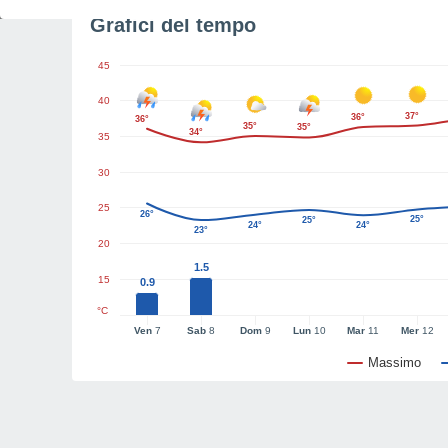
Grafici del tempo
45
40
37°
36°
36°
35°
35°
34°
35
30
25
26°
25°
25°
24°
24°
23°
20
1.5
15
0.9
°C
Ven
7
Sab
8
Dom
9
Lun
10
Mar
11
Mer
12
Massimo