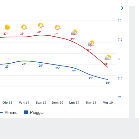
10
38°
37°
37°
37°
35°
7.5
30°
5
27°
24°
26°
25°
25°
23°
20°
2.5
18°
mm
Gio
13
Ven
14
Sab
15
Dom
16
Lun
17
Mar
18
Mer
19
Minimo
Pioggia