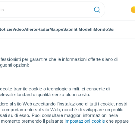
Notizie
Video
Allerte
Radar
Mappe
Satelliti
Modelli
Mondo
Sci
fessionisti per garantire che le informazioni offerte siano di
guenti opzioni:
ccolte tramite cookie o tecnologie simili, ci consente di
n elevati standard di qualità senza alcun costo.
l Goffredo
re al sito Web accettando l'installazione di tutti i cookie, nostri
 il comportamento sul sito Web, nonché di sviluppare un profilo
...
asati su di esso. Puoi consultare maggiori informazioni nella
si momento premendo il pulsante
Impostazioni cookie
che appare
Per ora
Intervalli nuvolosi nelle prossime
ore