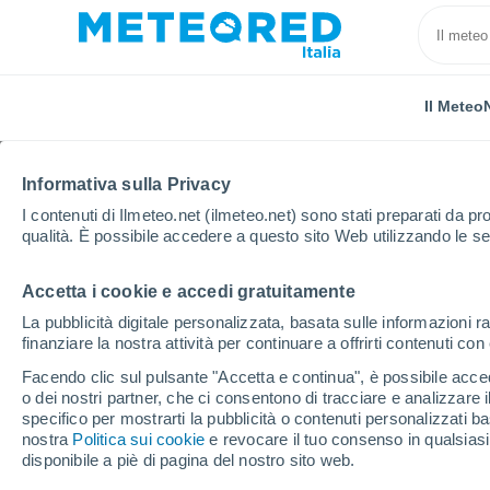
Il Meteo
Informativa sulla Privacy
I contenuti di Ilmeteo.net (ilmeteo.net) sono stati preparati da pro
qualità. È possibile accedere a questo sito Web utilizzando le se
Accetta i cookie e accedi gratuitamente
Home
Provincia di Mantova
Castel Goffredo
La pubblicità digitale personalizzata, basata sulle informazioni ra
finanziare la nostra attività per continuare a offrirti contenuti co
Previsioni Meteo Caste
Facendo clic sul pulsante "Accetta e continua", è possibile accede
o dei nostri partner, che ci consentono di tracciare e analizzare
09:17
Venerdì
specifico per mostrarti la pubblicità o contenuti personalizzati b
nostra
Politica sui cookie
e revocare il tuo consenso in qualsia
disponibile a piè di pagina del nostro sito web.
Pioggia debole