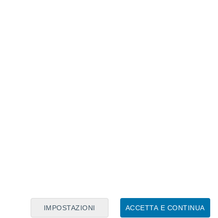
Calendario Lunare
Lun
Mar
Mer
Gio
Ven
Sab
Dom
7
8
9
10
11
12
13
14
15
16
17
18
19
20
IMPOSTAZIONI
ACCETTA E CONTINUA