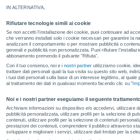
27°
IN ALTERNATIVA,
Rifiutare tecnologie simili ai cookie
30%
Se non accetti l'installazione dei cookie, puoi continuare ad acc
Temp. percepita 28°
0.1 mm
che verranno installati solo i cookie necessari per garantire la n
analizzare il comportamento o per mostrare pubblicità o contenut
generali e pubblicità non personalizzata. Puoi rifiutare l'install
abbonamento premendo il pulsante "Rifiuta".
Ultim'ora.
L’estate non cambia rotta: caldo fino a metà
Con il tuo consenso, noi e i
nostri partner
utilizziamo cookie, iden
agosto, svolta possibile solo a fine mese
trattare dati personali quali la tua visita su questo sito web, indiri
i tuoi dati personali sulla base di un interesse legittimo, al quale
Il Meteo 1 - 7
Attualità
Mappa di pioggia
Radar di 
al trattamento dei dati in qualsiasi momento facendo clic su "
Imp
Noi e i nostri partner eseguiamo il seguente trattamento
Domani
Domenica
Oggi
Archiviare informazioni su dispositivo e/o accedervi, utilizzare dati
pubblicità personalizzata, utilizzare profili per la selezione di pu
8 Ago
9 Ago
7 Ago
contenuti, utilizzare profili per la selezione di contenuti personal
prestazioni dei contenuti, comprendere il pubblico attraverso stat
sviluppare e migliorare i servizi, utilizzare dati limitati per la sel
70%
70%