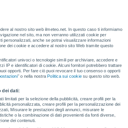
Allerta arancione
Allerta importante per alte
temperature a Castel Goffredo oggi
edere al nostro sito web ilmeteo.net. In questo caso ti informiamo
avigazione nel sito, ma non verranno utilizzati cookie per
i personalizzati, anche se potrai visualizzare informazioni
azione dei cookie e accedere al nostro sito Web tramite questo
tificatori univoci o tecnologie simili per archiviare, accedere e
zzi IP e identificatori di cookie. Alcuni fornitori potrebbero trattare
 puoi opporti. Per fare ciò puoi revocare il tuo consenso o opporti
pioggia
Satelliti
Modelli
ostazioni
" o nella nostra
Politica sui cookie
su questo sito web.
 dei dati:
Lunedì
Martedì
Mercoledì
Giovedi
 limitati per la selezione della pubblicità, creare profili per la
bblicità personalizzata, creare profili per la personalizzazione dei
10 Ago
11 Ago
12 Ago
13 Ago
izzati, Misurare le prestazioni degli annunci, misurare le
istiche o la combinazione di dati provenienti da fonti diverse,
ezione dei contenuti.