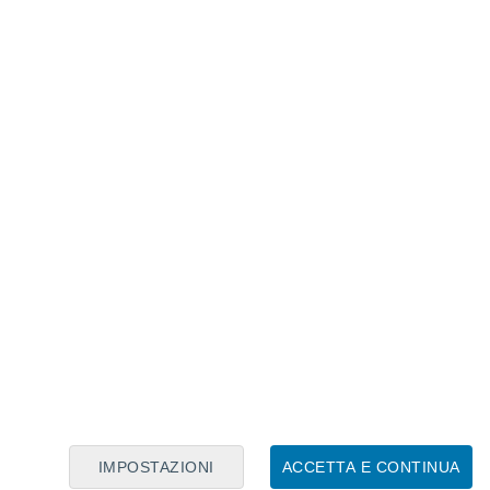
Calendario Lunare
Lun
Mar
Mer
Gio
Ven
Sab
Dom
7
8
9
10
11
12
13
14
15
16
IMPOSTAZIONI
ACCETTA E CONTINUA