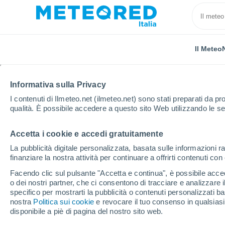
Il Meteo
Informativa sulla Privacy
I contenuti di Ilmeteo.net (ilmeteo.net) sono stati preparati da pro
qualità. È possibile accedere a questo sito Web utilizzando le se
Accetta i cookie e accedi gratuitamente
Home
Grecia
Creta
Assi Gonia
La pubblicità digitale personalizzata, basata sulle informazioni ra
finanziare la nostra attività per continuare a offrirti contenuti co
Previsioni Meteo Assi 
Facendo clic sul pulsante "Accetta e continua", è possibile accede
o dei nostri partner, che ci consentono di tracciare e analizzare
02:49
Venerdì
specifico per mostrarti la pubblicità o contenuti personalizzati b
nostra
Politica sui cookie
e revocare il tuo consenso in qualsia
disponibile a piè di pagina del nostro sito web.
Cielo sereno