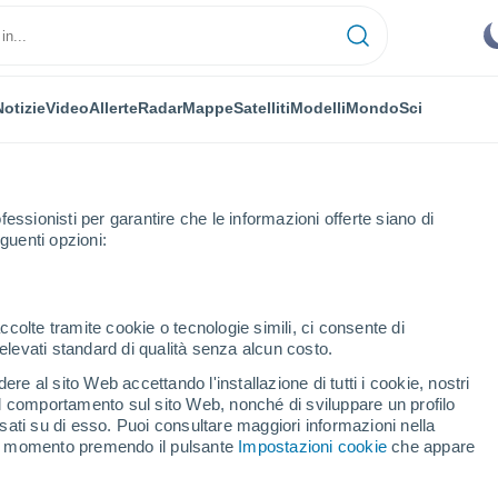
Notizie
Video
Allerte
Radar
Mappe
Satelliti
Modelli
Mondo
Sci
fessionisti per garantire che le informazioni offerte siano di
guenti opzioni:
ccolte tramite cookie o tecnologie simili, ci consente di
n elevati standard di qualità senza alcun costo.
Gonia
re al sito Web accettando l'installazione di tutti i cookie, nostri
 il comportamento sul sito Web, nonché di sviluppare un profilo
...
asati su di esso. Puoi consultare maggiori informazioni nella
si momento premendo il pulsante
Impostazioni cookie
che appare
Per ora
Cielo sereno nelle prossime ore