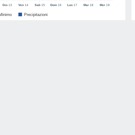
Gio
13
Ven
14
Sab
15
Dom
16
Lun
17
Mar
18
Mer
19
Minimo
Precipitazioni