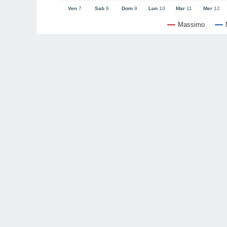
Ven
7
Sab
8
Dom
9
Lun
10
Mar
11
Mer
12
Massimo