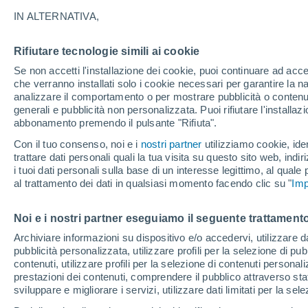
23°
IN ALTERNATIVA,
Rifiutare tecnologie simili ai cookie
Luna calan
Se non accetti l'installazione dei cookie, puoi continuare ad acc
Illuminata:
Temp. percepita 25°
che verranno installati solo i cookie necessari per garantire la n
analizzare il comportamento o per mostrare pubblicità o contenut
generali e pubblicità non personalizzata. Puoi rifiutare l'install
abbonamento premendo il pulsante "Rifiuta".
Ultim’ora
Caldo intenso sull’Italia, ma venerdì 7 agosto 
Con il tuo consenso, noi e i
nostri partner
utilizziamo cookie, iden
temporali minacciano il Nord
trattare dati personali quali la tua visita su questo sito web, indiri
i tuoi dati personali sulla base di un interesse legittimo, al quale
Il Meteo 1 - 7
Attualità
Mappa della Temperatura
R
al trattamento dei dati in qualsiasi momento facendo clic su "
Imp
Noi e i nostri partner eseguiamo il seguente trattamento
Domani
Domenica
Oggi
Archiviare informazioni su dispositivo e/o accedervi, utilizzare dati
pubblicità personalizzata, utilizzare profili per la selezione di pu
8 Ago
9 Ago
7 Ago
contenuti, utilizzare profili per la selezione di contenuti personal
prestazioni dei contenuti, comprendere il pubblico attraverso stat
sviluppare e migliorare i servizi, utilizzare dati limitati per la sel