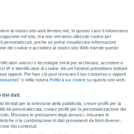
te
edere al nostro sito web ilmeteo.net. In questo caso ti informiamo
36%
avigazione nel sito, ma non verranno utilizzati cookie per
i personalizzati, anche se potrai visualizzare informazioni
azione dei cookie e accedere al nostro sito Web tramite questo
forti
tificatori univoci o tecnologie simili per archiviare, accedere e
zzi IP e identificatori di cookie. Alcuni fornitori potrebbero trattare
 puoi opporti. Per fare ciò puoi revocare il tuo consenso o opporti
adar di pioggia
Satelliti
Modelli
ostazioni
" o nella nostra
Politica sui cookie
su questo sito web.
 dei dati:
Lunedì
Martedì
Mercoledì
Giovedi
 limitati per la selezione della pubblicità, creare profili per la
bblicità personalizzata, creare profili per la personalizzazione dei
10 Ago
11 Ago
12 Ago
13 Ago
izzati, Misurare le prestazioni degli annunci, misurare le
istiche o la combinazione di dati provenienti da fonti diverse,
ezione dei contenuti.