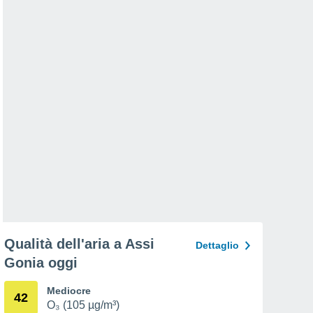
Qualità dell'aria a Assi
Dettaglio
Gonia oggi
Mediocre
42
O₃ (105 µg/m³)