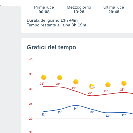
Prima luce
Mezzogiorno
Ultima luce
06:08
13:28
20:48
Durata del giorno
13h 44m
Tempo restante all'alba
3h 19m
Grafici del tempo
40
35
31°
31°
29°
30
29°
28°
28°
25
24°
23°
23°
22°
22°
22°
20
°C