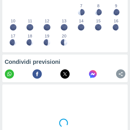
re e
7
8
9
e i
tilizzare
10
11
12
13
14
15
16
ati per la
e dei
.
17
18
19
20
izzazione
azione
Condividi previsioni
o la
e del
vo,
à e
i
zzati,
one delle
ni dei
 e degli
 ricerche
ico,
di