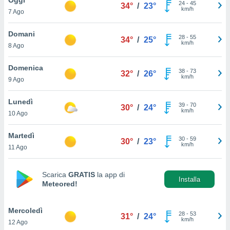
a", è
24
-
45
34°
/
23°
km/h
7 Ago
al sito
ettando
Domani
28
-
55
34°
/
25°
zione di
km/h
8 Ago
okie,
dei nostri
Domenica
38
-
73
che ci
32°
/
26°
km/h
9 Ago
no di
 e
e il
Lunedì
39
-
70
30°
/
24°
amento
km/h
10 Ago
 Web,
i
Martedì
30
-
59
re un
30°
/
23°
km/h
11 Ago
pecifico
arti la
à o
Scarica
GRATIS
la app di
i
Installa
Meteored!
zzati
 di esso.
sultare
Mercoledì
28
-
53
31°
/
24°
km/h
12 Ago
oni nella