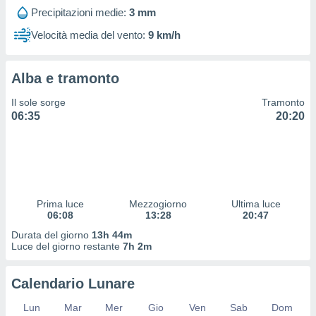
 profili
Precipitazioni medie:
3 mm
lezione
cità
Velocità media del vento:
9 km/h
izzata,
fili per
Alba e tramonto
izzazione
nuti,
Il sole sorge
Tramonto
 profili
06:35
20:20
lezione
uti
zzati,
 le
ni degli
 misurare
Prima luce
Mezzogiorno
Ultima luce
zioni dei
06:08
13:28
20:47
,
ere il
Durata del giorno
13h 44m
Luce del giorno restante
7h 2m
so
he o la
Calendario Lunare
ione di
enienti
Lun
Mar
Mer
Gio
Ven
Sab
Dom
diverse,