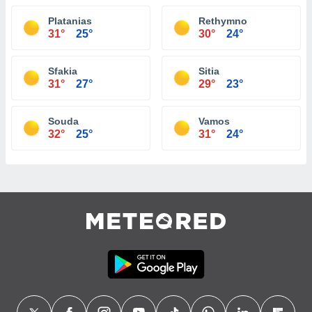
Platanias
Rethymno
31°
25°
30°
24°
Sfakia
Sitia
31°
27°
29°
23°
Souda
Vamos
32°
25°
31°
24°