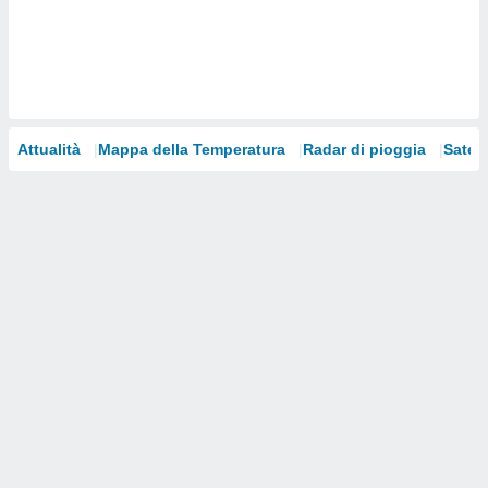
i nostri
artner
Attualità
Mappa della Temperatura
Radar di pioggia
Satelli