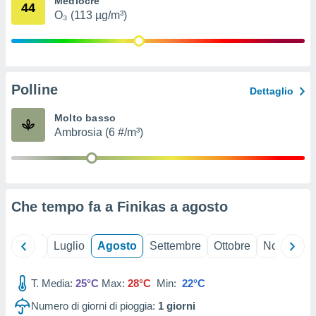
Mediocre
44
ioni
" o
O₃ (113 µg/m³)
tra
sui cookie
o sito
Polline
nostri
Dettaglio
mo il
Molto basso
te
Ambrosia (6 #/m³)
ento dei
re
ioni su
vo e/o
Che tempo fa a Finikas a
agosto
i,
 dati
er la
Giugno
Luglio
Agosto
Settembre
Ottobre
Novembre
 della
à, creare
r la
T. Media:
25°C
Max:
28°C
Min:
22°C
à
Numero di giorni di pioggia:
1
giorni
izzata,