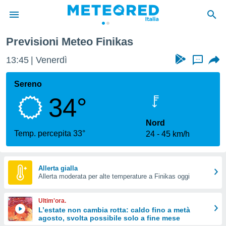
Previsioni Meteo Finikas
tiva
rivacy
13:45
Venerdì
...
ti di
net
Sereno
net)
34°
i
 da
nisti per
Nord
 che le
Temp. percepita 33°
24
45 km/h
ioni
iano di
È
Allerta gialla
 a
Allerta moderata per alte temperature a Finikas oggi
ito Web
do le
Ultim'ora.
opzioni:
L’estate non cambia rotta: caldo fino a metà
agosto, svolta possibile solo a fine mese
 i