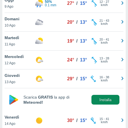
50%
a", è
12
-
27
27°
/
15°
0.1 mm
km/h
9 Ago
al sito
ettando
Domani
21
-
43
20°
/
13°
zione di
km/h
10 Ago
okie,
dei nostri
Martedì
20
-
41
che ci
19°
/
13°
km/h
11 Ago
no di
 e
e il
Mercoledì
13
-
28
24°
/
13°
amento
km/h
12 Ago
 Web,
i
Giovedi
16
-
38
re un
29°
/
15°
km/h
13 Ago
pecifico
arti la
à o
Scarica
GRATIS
la app di
i
Installa
Meteored!
zzati
 di esso.
sultare
Venerdì
15
-
41
30°
/
15°
km/h
14 Ago
oni nella