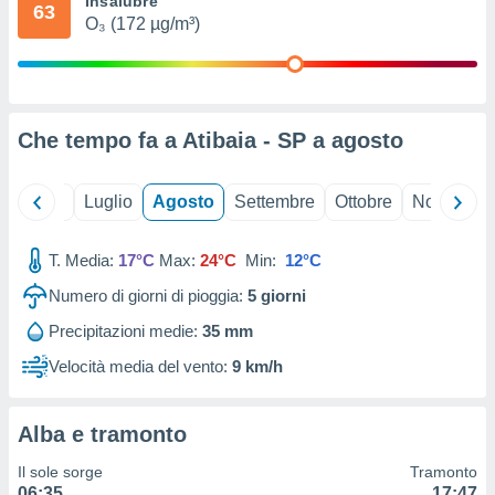
Insalubre
63
ioni
" o
O₃ (172 µg/m³)
tra
sui cookie
o sito
Che tempo fa a Atibaia - SP a
agosto
nostri
mo il
Giugno
Luglio
Agosto
Settembre
Ottobre
Novembre
te
ento dei
T. Media:
17°C
Max:
24°C
Min:
12°C
re
Numero di giorni di pioggia:
5
giorni
ioni su
vo e/o
Precipitazioni medie:
35 mm
i,
 dati
Velocità media del vento:
9 km/h
er la
 della
à, creare
Alba e tramonto
r la
à
Il sole sorge
Tramonto
izzata,
06:35
17:47