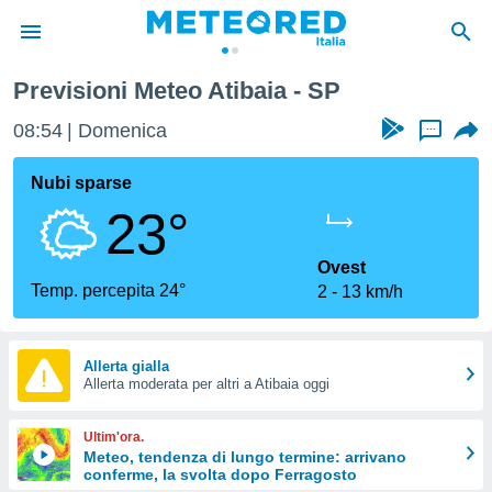
Previsioni Meteo Atibaia - SP
tiva
rivacy
08:54
Domenica
...
ti di
net
Nubi sparse
net)
23°
i
 da
nisti per
Ovest
 che le
Temp. percepita 24°
2
13 km/h
ioni
iano di
È
Allerta gialla
 a
Allerta moderata per altri a Atibaia oggi
ito Web
do le
Ultim'ora.
opzioni:
Meteo, tendenza di lungo termine: arrivano
conferme, la svolta dopo Ferragosto
 i