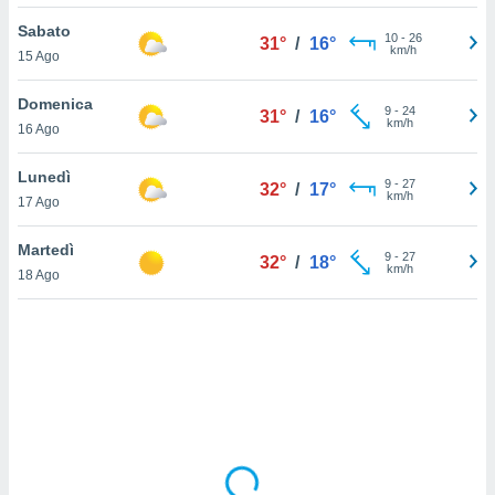
Sabato
sui cookie
10
-
26
31°
/
16°
km/h
15 Ago
e il tuo
 in
Domenica
9
-
24
31°
/
16°
o
km/h
16 Ago
 il
Lunedì
azioni
9
-
27
32°
/
17°
km/h
17 Ago
kie
re
le a piè
Martedì
9
-
27
32°
/
18°
 del
km/h
18 Ago
to web.
ATIVA,
e
gie
i cookie
ccetti
zione dei