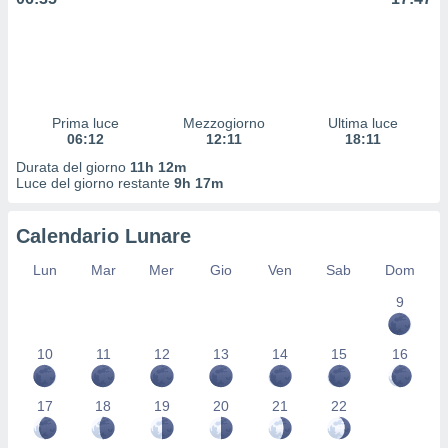
 profili
lezione
cità
izzata,
fili per
Prima luce
Mezzogiorno
Ultima luce
izzazione
06:12
12:11
18:11
nuti,
 profili
Durata del giorno
11h 12m
lezione
Luce del giorno restante
9h 17m
uti
zzati,
Calendario Lunare
 le
ni degli
Lun
Mar
Mer
Gio
Ven
Sab
Dom
 misurare
zioni dei
9
,
ere il
10
11
12
13
14
15
16
so
he o la
17
18
19
20
21
22
ione di
enienti
diverse,