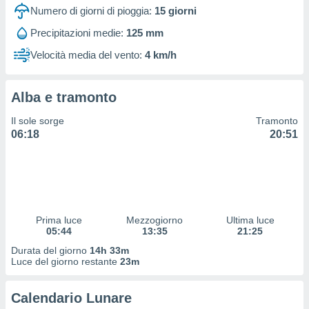
 e
Numero di giorni di pioggia:
15
giorni
ati
 quali la
Precipitazioni medie:
125 mm
a su
Velocità media del vento:
4 km/h
ito web,
IP e
tori di
Alcuni
Alba e tramonto
ro
Il sole sorge
Tramonto
 tuoi dati
06:18
20:51
 sulla
un
e
, al quale
rti. Per
puoi
Prima luce
Mezzogiorno
Ultima luce
il tuo
05:44
13:35
21:25
o o
Durata del giorno
14h 33m
l
Luce del giorno restante
23m
nto dei
ualsiasi
 facendo
Calendario Lunare