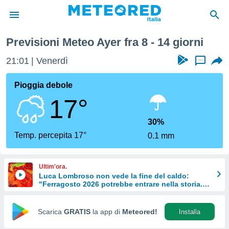
Previsioni Meteo Ayer fra 8 - 14 giorni
tiva
rivacy
21:01
Venerdì
...
ti di
net
Pioggia debole
net)
17°
i
 da
nisti per
30%
 che le
Temp. percepita 17°
0.1 mm
ioni
iano di
È
Ultim'ora.
Luca Lombroso non vede la fine del caldo:
 a
"Ferragosto 2026 potrebbe entrare nella storia.
ito Web
Ecco perché."
do le
opzioni:
Scarica
GRATIS
la app di
Meteored!
Installa
 i