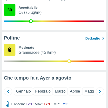
ioni
e
Accettabile
30
à non
O₃ (75 µg/m³)
izzata.
utare
zione dei
 al
Polline
ito Web
Dettaglio
questo
ento
Moderato
 il
Graminacee (45 #/m³)
o
, noi e i
rtner
Che tempo fa a Ayer a
agosto
mo
tori
Gennaio
Febbraio
Marzo
Aprile
Maggio
Giu
o
e simili
T. Media:
12°C
Max:
17°C
Min:
7°C
viare,