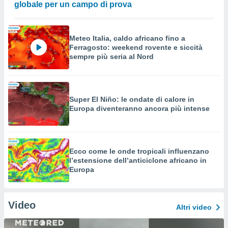
globale per un campo di prova
Meteo Italia, caldo africano fino a
Ferragosto: weekend rovente e siccità
sempre più seria al Nord
Super El Niño: le ondate di calore in
Europa diventeranno ancora più intense
Ecco come le onde tropicali influenzano
l’estensione dell’anticiclone africano in
Europa
Video
Altri video