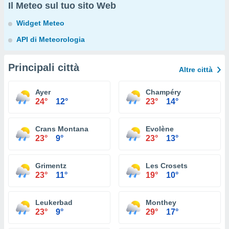
Il Meteo sul tuo sito Web
Widget Meteo
API di Meteorologia
Principali città
Altre città
Ayer
Champéry
24°
12°
23°
14°
Crans Montana
Evolène
23°
9°
23°
13°
Grimentz
Les Crosets
23°
11°
19°
10°
Leukerbad
Monthey
23°
9°
29°
17°