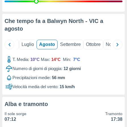
ioni
" o
tra
sui cookie
o sito
Che tempo fa a Balwyn North - VIC a
agosto
nostri
Giugno
Luglio
Agosto
Settembre
Ottobre
Novembre
mo il
te
ento dei
T. Media:
10°C
Max:
14°C
Min:
7°C
Numero di giorni di pioggia:
12
giorni
re
ioni su
Precipitazioni medie:
56 mm
vo e/o
Velocità media del vento:
15 km/h
i,
 dati
er la
 della
Alba e tramonto
à, creare
r la
Il sole sorge
Tramonto
à
07:12
17:38
izzata,