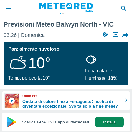
Previsioni Meteo Balwyn North - VIC
tiva
rivacy
03:26
Domenica
...
ti di
net
Parzialmente nuvoloso
net)
10°
i
 da
nisti per
Luna calante
 che le
Temp. percepita 10°
Illuminata:
18%
ioni
iano di
È
Ultim'ora.
Ondata di calore fino a Ferragosto: rischia di
 a
diventare eccezionale. Svolta solo a fine mese?
ito Web
do le
opzioni:
Scarica
GRATIS
la app di
Meteored!
Installa
 i