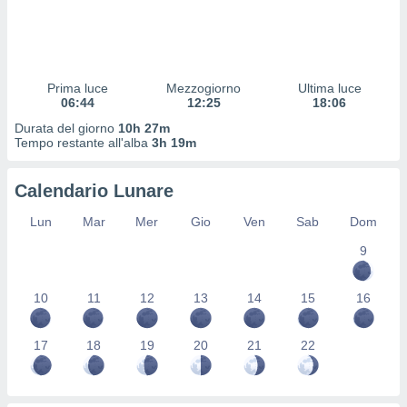
 profili
lezione
cità
izzata,
fili per
Prima luce
Mezzogiorno
Ultima luce
06:44
12:25
18:06
izzazione
Durata del giorno
10h 27m
nuti,
Tempo restante all'alba
3h 19m
 profili
lezione
uti
Calendario Lunare
zzati,
 le
Lun
Mar
Mer
Gio
Ven
Sab
Dom
ni degli
 misurare
9
zioni dei
,
10
11
12
13
14
15
16
ere il
so
17
18
19
20
21
22
he o la
ione di
enienti
diverse,