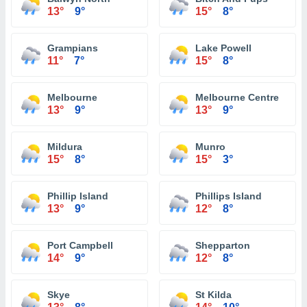
13°
9°
15°
8°
Grampians
Lake Powell
11°
7°
15°
8°
Melbourne
Melbourne Centre
13°
9°
13°
9°
Mildura
Munro
15°
8°
15°
3°
Phillip Island
Phillips Island
13°
9°
12°
8°
Port Campbell
Shepparton
14°
9°
12°
8°
Skye
St Kilda