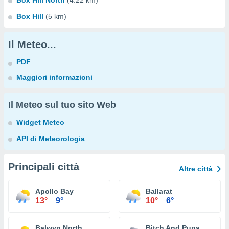
Box Hill North
(4.22 km)
Box Hill
(5 km)
Il Meteo...
PDF
Maggiori informazioni
Il Meteo sul tuo sito Web
Widget Meteo
API di Meteorologia
Principali città
Altre città
Apollo Bay
Ballarat
13°
9°
10°
6°
Balwyn North
Bitch And Pups