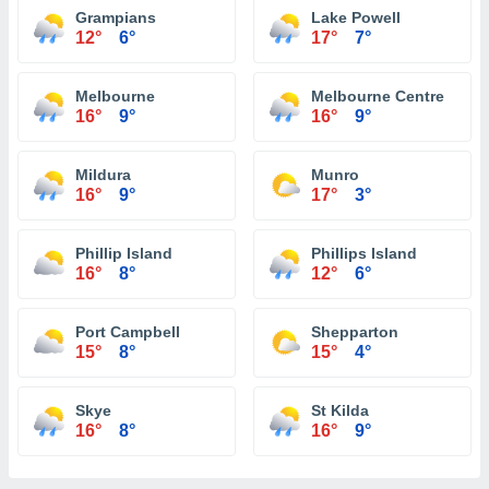
Grampians
Lake Powell
12°
6°
17°
7°
Melbourne
Melbourne Centre
16°
9°
16°
9°
Mildura
Munro
16°
9°
17°
3°
Phillip Island
Phillips Island
16°
8°
12°
6°
Port Campbell
Shepparton
15°
8°
15°
4°
Skye
St Kilda
16°
8°
16°
9°