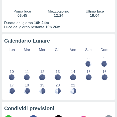
 profili
lezione
Prima luce
Mezzogiorno
Ultima luce
cità
06:45
12:24
18:04
izzata,
fili per
Durata del giorno
10h 24m
Luce del giorno restante
10h 26m
izzazione
nuti,
Calendario Lunare
 profili
lezione
Lun
Mar
Mer
Gio
Ven
Sab
Dom
uti
zzati,
8
9
 le
ni degli
10
11
12
13
14
15
16
 misurare
zioni dei
,
17
18
19
20
21
ere il
so
he o la
ione di
Condividi previsioni
enienti
diverse,