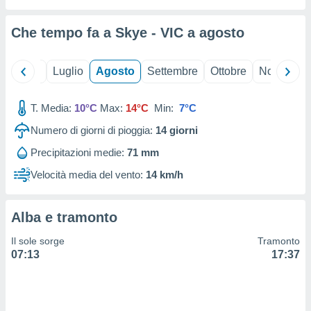
ioni
" o
tra
Che tempo fa a Skye - VIC a
agosto
sui cookie
o sito
Giugno
Luglio
Agosto
Settembre
Ottobre
Novembre
nostri
T. Media:
10°C
Max:
14°C
Min:
7°C
mo il
te
Numero di giorni di pioggia:
14
giorni
ento dei
Precipitazioni medie:
71 mm
re
Velocità media del vento:
14 km/h
ioni su
vo e/o
i,
Alba e tramonto
 dati
er la
Il sole sorge
Tramonto
 della
07:13
17:37
à, creare
r la
à
izzata,