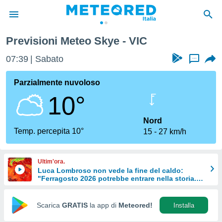
Previsioni Meteo Skye - VIC
tiva
rivacy
07:39
Sabato
...
ti di
net
Parzialmente nuvoloso
net)
10°
i
 da
nisti per
Nord
 che le
Temp. percepita 10°
15
27 km/h
ioni
iano di
È
Ultim'ora.
Luca Lombroso non vede la fine del caldo:
 a
"Ferragosto 2026 potrebbe entrare nella storia.
ito Web
Ecco perché."
do le
opzioni:
Scarica
GRATIS
la app di
Meteored!
Installa
 i