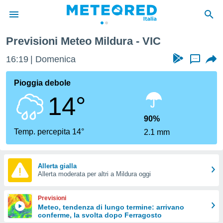
Previsioni Meteo Mildura - VIC
tiva
rivacy
16:19
Domenica
...
ti di
net
Pioggia debole
net)
14°
i
 da
nisti per
90%
 che le
Temp. percepita 14°
2.1 mm
ioni
iano di
È
Allerta gialla
 a
Allerta moderata per altri a Mildura oggi
ito Web
do le
Previsioni
opzioni:
Meteo, tendenza di lungo termine: arrivano
conferme, la svolta dopo Ferragosto
 i