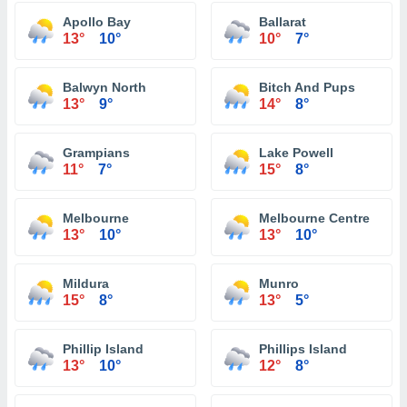
Apollo Bay
Ballarat
13°
10°
10°
7°
Balwyn North
Bitch And Pups
13°
9°
14°
8°
Grampians
Lake Powell
11°
7°
15°
8°
Melbourne
Melbourne Centre
13°
10°
13°
10°
Mildura
Munro
15°
8°
13°
5°
Phillip Island
Phillips Island
13°
10°
12°
8°