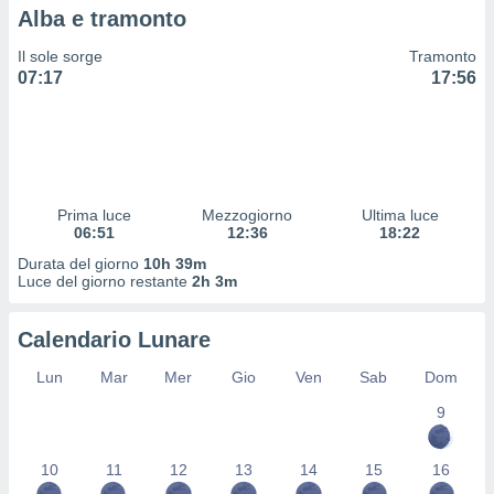
 profili
Alba e tramonto
lezione
cità
Il sole sorge
Tramonto
izzata,
07:17
17:56
fili per
izzazione
nuti,
 profili
lezione
Prima luce
Mezzogiorno
Ultima luce
uti
06:51
12:36
18:22
zzati,
 le
Durata del giorno
10h 39m
Luce del giorno restante
2h 3m
ni degli
 misurare
zioni dei
Calendario Lunare
,
ere il
Lun
Mar
Mer
Gio
Ven
Sab
Dom
so
9
he o la
ione di
10
11
12
13
14
15
16
enienti
diverse,