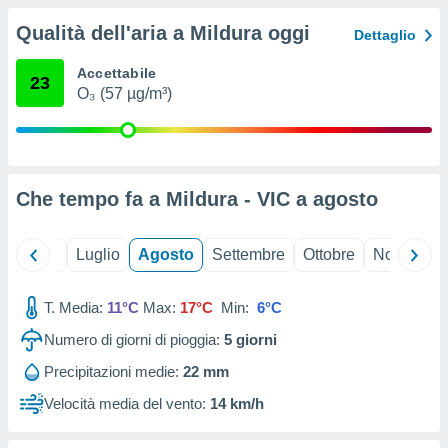
ioni
" o
Qualità dell'aria a Mildura oggi
tra
Dettaglio
sui cookie
o sito
Accettabile
23
O₃ (57 µg/m³)
nostri
mo il
te
Che tempo fa a Mildura - VIC a
agosto
ento dei
re
Giugno
Luglio
Agosto
Settembre
Ottobre
Novembre
ioni su
vo e/o
i,
T. Media:
11°C
Max:
17°C
Min:
6°C
 dati
Numero di giorni di pioggia:
5
giorni
er la
 della
Precipitazioni medie:
22 mm
à, creare
r la
Velocità media del vento:
14 km/h
à
izzata,