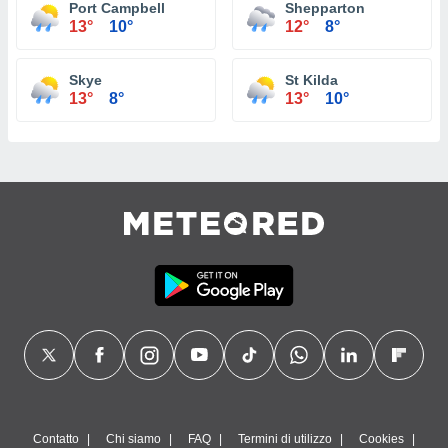
Port Campbell
Shepparton
13°
10°
12°
8°
Skye
St Kilda
13°
8°
13°
10°
Contatto
Chi siamo
FAQ
Termini di utilizzo
Cookies