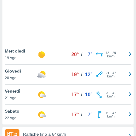
puoi
re ad
 al
ito web
et. In
aso ti
mo che
installati
okie
Mercoledì
13
-
29
20°
/
7°
i per
km/h
19 Ago
 la
one nel
Giovedi
21
-
47
 non
19°
/
12°
km/h
20 Ago
utilizzati
er
e il
Venerdì
20
-
41
17°
/
10°
amento o
km/h
21 Ago
rare
à o
Sabato
19
-
47
i
17°
/
7°
km/h
22 Ago
zzati,
 potrai
are
Raffiche fino a 64km/h