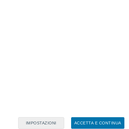
Calendario Lunare
Lun
Mar
Mer
Gio
Ven
Sab
Dom
7
8
9
10
11
12
13
14
15
16
IMPOSTAZIONI
ACCETTA E CONTINUA