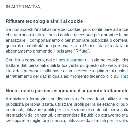
21°
IN ALTERNATIVA,
Rifiutare tecnologie simili ai cookie
Luna calan
Se non accetti l'installazione dei cookie, puoi continuare ad acc
Illuminata:
Temp. percepita 21°
che verranno installati solo i cookie necessari per garantire la n
analizzare il comportamento o per mostrare pubblicità o contenut
generali e pubblicità non personalizzata. Puoi rifiutare l'install
abbonamento premendo il pulsante "Rifiuta".
Ultim’ora
Caldo intenso sull’Italia, ma venerdì 7 agosto 
Con il tuo consenso, noi e i
nostri partner
utilizziamo cookie, iden
temporali minacciano il Nord
trattare dati personali quali la tua visita su questo sito web, indiri
i tuoi dati personali sulla base di un interesse legittimo, al quale
Il Meteo 1 - 7
Attualità
Mappa di nuvolosità
Radar 
al trattamento dei dati in qualsiasi momento facendo clic su "
Imp
Noi e i nostri partner eseguiamo il seguente trattamento
Domani
Domenica
Oggi
Archiviare informazioni su dispositivo e/o accedervi, utilizzare dati
pubblicità personalizzata, utilizzare profili per la selezione di pu
8 Ago
9 Ago
7 Ago
contenuti, utilizzare profili per la selezione di contenuti personal
prestazioni dei contenuti, comprendere il pubblico attraverso stat
sviluppare e migliorare i servizi, utilizzare dati limitati per la sel
80%
60%
80%