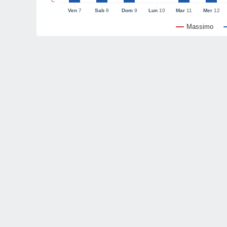
°C
Ven
7
Sab
8
Dom
9
Lun
10
Mar
11
Mer
12
Massimo