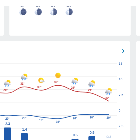
17
18
19
20
13
10
32°
31°
30°
29°
29°
29°
7.5
26°
5
20°
20°
20°
20°
20°
19°
19°
2.3
2.5
1.4
0.9
0.5
0.2