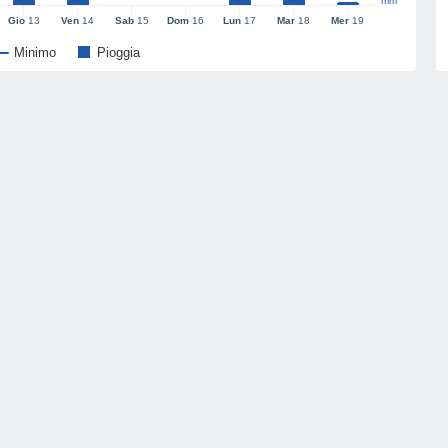
mm
Gio
13
Ven
14
Sab
15
Dom
16
Lun
17
Mar
18
Mer
19
Minimo
Pioggia