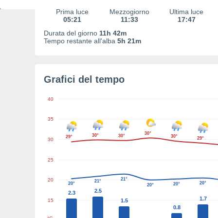
Prima luce
Mezzogiorno
Ultima luce
05:21
11:33
17:47
Durata del giorno
11h 42m
Tempo restante all'alba
5h 21m
Grafici del tempo
40
35
30°
30°
30°
30°
29°
29°
30
25
21°
20
21°
20°
20°
20°
20°
2.5
2.3
1.7
15
1.5
0.8