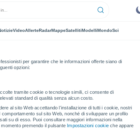
Notizie
Video
Allerte
Radar
Mappe
Satelliti
Modelli
Mondo
Sci
fessionisti per garantire che le informazioni offerte siano di
guenti opzioni:
ccolte tramite cookie o tecnologie simili, ci consente di
n elevati standard di qualità senza alcun costo.
cas - SE
re al sito Web accettando l'installazione di tutti i cookie, nostri
 il comportamento sul sito Web, nonché di sviluppare un profilo
...
asati su di esso. Puoi consultare maggiori informazioni nella
si momento premendo il pulsante
Impostazioni cookie
che appare
Per ora
Intervalli nuvolosi nelle prossime
ore