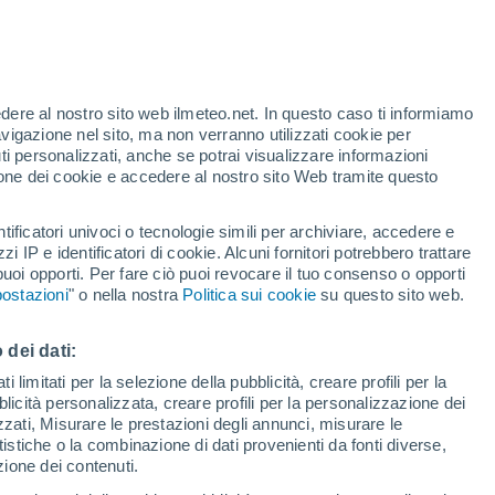
te
edere al nostro sito web ilmeteo.net. In questo caso ti informiamo
33%
avigazione nel sito, ma non verranno utilizzati cookie per
i personalizzati, anche se potrai visualizzare informazioni
azione dei cookie e accedere al nostro sito Web tramite questo
forti
tificatori univoci o tecnologie simili per archiviare, accedere e
zzi IP e identificatori di cookie. Alcuni fornitori potrebbero trattare
 puoi opporti. Per fare ciò puoi revocare il tuo consenso o opporti
di pioggia
Satelliti
Modelli
ostazioni
" o nella nostra
Politica sui cookie
su questo sito web.
 dei dati:
Lunedì
Martedì
Mercoledì
Giovedi
 limitati per la selezione della pubblicità, creare profili per la
bblicità personalizzata, creare profili per la personalizzazione dei
10 Ago
11 Ago
12 Ago
13 Ago
izzati, Misurare le prestazioni degli annunci, misurare le
istiche o la combinazione di dati provenienti da fonti diverse,
ezione dei contenuti.
80%
90%
80%