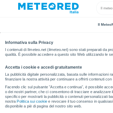
Il Meteo
Informativa sulla Privacy
I contenuti di Ilmeteo.net (ilmeteo.net) sono stati preparati da pro
qualità. È possibile accedere a questo sito Web utilizzando le se
Accetta i cookie e accedi gratuitamente
Home
Brasile
Sergipe
Barracas
La pubblicità digitale personalizzata, basata sulle informazioni ra
finanziare la nostra attività per continuare a offrirti contenuti co
Previsioni Meteo Barra
Facendo clic sul pulsante "Accetta e continua", è possibile accede
o dei nostri partner, che ci consentono di tracciare e analizzare
00:00
Venerdì
specifico per mostrarti la pubblicità o contenuti personalizzati b
nostra
Politica sui cookie
e revocare il tuo consenso in qualsia
disponibile a piè di pagina del nostro sito web.
Cielo sereno