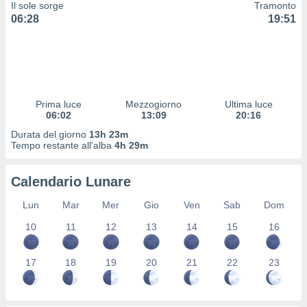
Il sole sorge
Tramonto
 profili
06:28
19:51
lezione
cità
izzata,
fili per
izzazione
nuti,
Prima luce
Mezzogiorno
Ultima luce
 profili
06:02
13:09
20:16
lezione
Durata del giorno
13h 23m
uti
Tempo restante all'alba
4h 29m
zzati,
 le
ni degli
Calendario Lunare
 misurare
zioni dei
Lun
Mar
Mer
Gio
Ven
Sab
Dom
,
10
11
12
13
14
15
16
ere il
so
17
18
19
20
21
22
23
he o la
ione di
enienti
diverse,