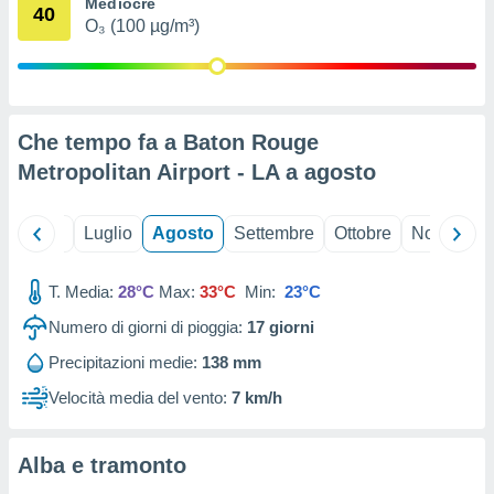
Mediocre
40
ioni
" o
O₃ (100 µg/m³)
tra
sui cookie
o sito
Che tempo fa a Baton Rouge
nostri
Metropolitan Airport - LA a
agosto
mo il
te
ento dei
Giugno
Luglio
Agosto
Settembre
Ottobre
Novembre
re
T. Media:
28°C
Max:
33°C
Min:
23°C
ioni su
vo e/o
Numero di giorni di pioggia:
17
giorni
i,
 dati
Precipitazioni medie:
138 mm
er la
Velocità media del vento:
7 km/h
 della
à, creare
r la
Alba e tramonto
à
izzata,