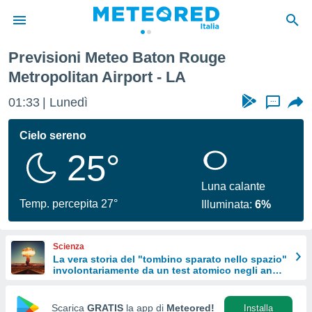
litan Airport
Previsioni Meteo Baton Rouge
tiva
Metropolitan Airport - LA
rivacy
ti di
01:33
Lunedì
...
net
net)
Cielo sereno
i
 da
25°
nisti per
 che le
Luna calante
ioni
Temp. percepita 27°
iano di
Illuminata:
6%
È
 a
Scienza
ito Web
La vera storia del "tombino sparato nello spazio"
do le
involontariamente da un test atomico negli anni
'50
opzioni:
Scarica
GRATIS
la app di
Meteored!
Installa
 i