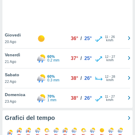
puoi
re ad
 al
ito web
et. In
aso ti
Giovedi
11
-
26
36°
/
25°
mo che
km/h
20 Ago
installati
okie
Venerdì
i per
60%
12
-
27
37°
/
25°
0.2 mm
km/h
 la
21 Ago
one nel
 non
Sabato
60%
12
-
28
38°
/
26°
utilizzati
0.3 mm
km/h
22 Ago
er
e il
Domenica
amento o
70%
11
-
27
38°
/
26°
1 mm
km/h
rare
23 Ago
à o
i
Grafici del tempo
zzati,
 potrai
are