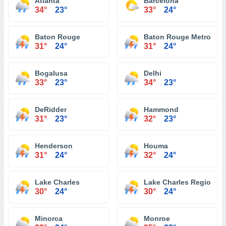
Atlanta
Barcelona
34°
23°
33°
24°
Baton Rouge
Baton Rouge Metropolit
31°
24°
31°
24°
Bogalusa
Delhi
33°
23°
34°
23°
DeRidder
Hammond
31°
23°
32°
23°
Henderson
Houma
31°
24°
32°
24°
Lake Charles
Lake Charles Regional A
30°
24°
30°
24°
Minorca
Monroe