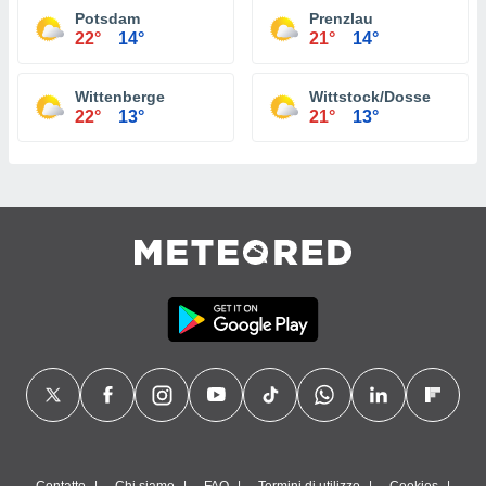
Potsdam
Prenzlau
22°
14°
21°
14°
Wittenberge
Wittstock/Dosse
22°
13°
21°
13°