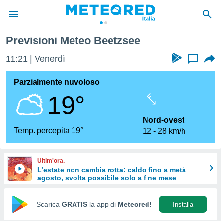
Previsioni Meteo Beetzsee
tiva
rivacy
11:21
Venerdì
...
ti di
net
Parzialmente nuvoloso
net)
19°
i
 da
nisti per
Nord-ovest
 che le
Temp. percepita 19°
12
28 km/h
ioni
iano di
È
Ultim'ora.
L’estate non cambia rotta: caldo fino a metà
 a
agosto, svolta possibile solo a fine mese
ito Web
do le
opzioni:
Scarica
GRATIS
la app di
Meteored!
Installa
 i