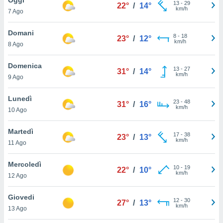
a", è
13
-
29
22°
/
14°
km/h
7 Ago
al sito
ettando
Domani
8
-
18
23°
/
12°
zione di
km/h
8 Ago
okie,
dei nostri
Domenica
13
-
27
che ci
31°
/
14°
km/h
9 Ago
no di
 e
e il
Lunedì
23
-
48
31°
/
16°
amento
km/h
10 Ago
 Web,
i
Martedì
17
-
38
re un
23°
/
13°
km/h
11 Ago
pecifico
arti la
Mercoledì
à o
10
-
19
22°
/
10°
km/h
i
12 Ago
zzati
 di esso.
Giovedi
12
-
30
sultare
27°
/
13°
km/h
13 Ago
oni nella