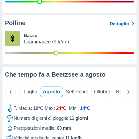
ioni
" o
tra
sui cookie
o sito
Polline
Dettaglio
Basso
nostri
Graminacee (9 #/m³)
mo il
te
ento dei
Che tempo fa a Beetzsee a
agosto
re
ioni su
vo e/o
Giugno
Luglio
Agosto
Settembre
Ottobre
Novembre
i,
 dati
er la
T. Media:
19°C
Max:
24°C
Min:
14°C
 della
Numero di giorni di pioggia:
11
giorni
à, creare
r la
Precipitazioni medie:
63 mm
à
izzata,
Velocità media del vento:
11 km/h