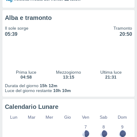
 profili
lezione
cità
Alba e tramonto
izzata,
fili per
Il sole sorge
Tramonto
05:39
20:50
izzazione
nuti,
 profili
lezione
uti
zzati,
Prima luce
Mezzogiorno
Ultima luce
 le
04:58
13:15
21:31
ni degli
 misurare
Durata del giorno
15h 12m
zioni dei
Luce del giorno restante
10h 10m
,
ere il
Calendario Lunare
so
Lun
Mar
Mer
Gio
Ven
Sab
Dom
he o la
ione di
7
8
9
enienti
diverse,