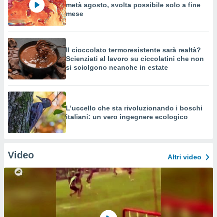
metà agosto, svolta possibile solo a fine
mese
Il cioccolato termoresistente sarà realtà?
Scienziati al lavoro su ciccolatini che non
si sciolgono neanche in estate
L’uccello che sta rivoluzionando i boschi
italiani: un vero ingegnere ecologico
Video
Altri video