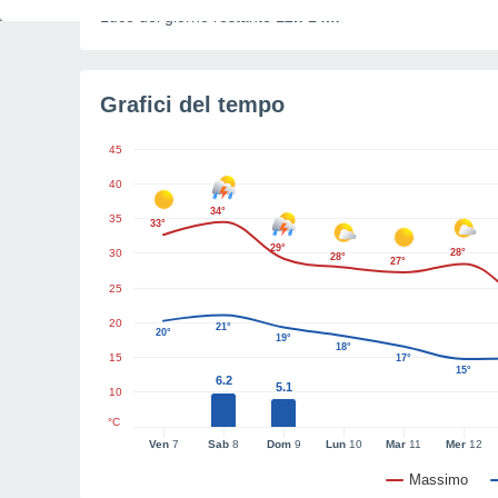
Luce del giorno restante
12h 14m
Grafici del tempo
45
40
34°
35
33°
29°
30
28°
28°
27°
25
20
21°
20°
19°
18°
15
17°
15°
6.2
5.1
10
°C
Ven
7
Sab
8
Dom
9
Lun
10
Mar
11
Mer
12
Massimo