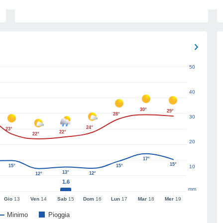
50
40
30°
29°
28°
30
24°
23°
22°
22°
20
17°
15°
15°
15°
10
13°
12°
12°
1.6
mm
Gio
13
Ven
14
Sab
15
Dom
16
Lun
17
Mar
18
Mer
19
Minimo
Pioggia