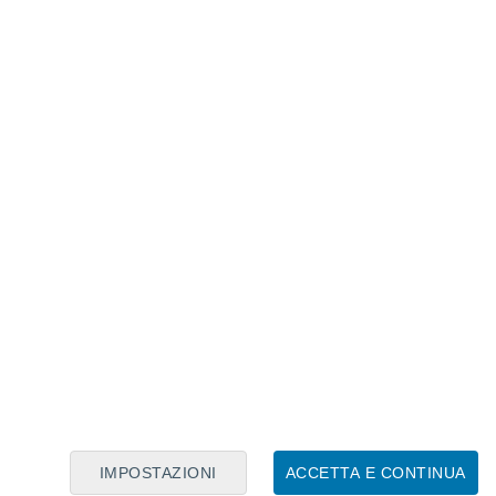
Calendario Lunare
Lun
Mar
Mer
Gio
Ven
Sab
Dom
7
8
9
10
11
12
13
14
15
16
17
18
19
20
IMPOSTAZIONI
ACCETTA E CONTINUA