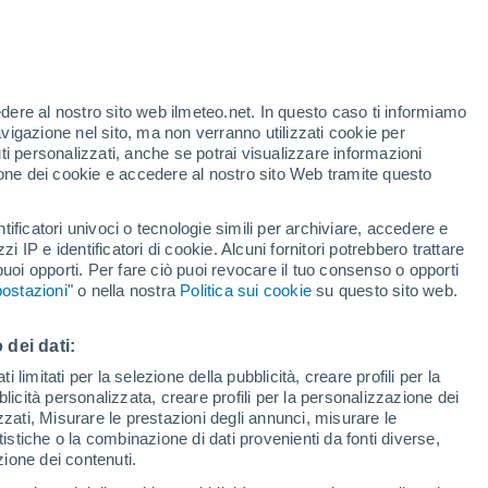
edere al nostro sito web ilmeteo.net. In questo caso ti informiamo
avigazione nel sito, ma non verranno utilizzati cookie per
i personalizzati, anche se potrai visualizzare informazioni
azione dei cookie e accedere al nostro sito Web tramite questo
forti
tificatori univoci o tecnologie simili per archiviare, accedere e
zzi IP e identificatori di cookie. Alcuni fornitori potrebbero trattare
 puoi opporti. Per fare ciò puoi revocare il tuo consenso o opporti
di pioggia
Satelliti
Modelli
ostazioni
" o nella nostra
Politica sui cookie
su questo sito web.
 dei dati:
Lunedì
Martedì
Mercoledì
Giovedi
 limitati per la selezione della pubblicità, creare profili per la
bblicità personalizzata, creare profili per la personalizzazione dei
10 Ago
11 Ago
12 Ago
13 Ago
izzati, Misurare le prestazioni degli annunci, misurare le
istiche o la combinazione di dati provenienti da fonti diverse,
ezione dei contenuti.