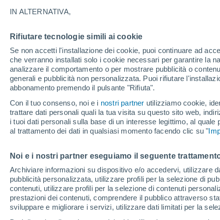
27°
IN ALTERNATIVA,
Rifiutare tecnologie simili ai cookie
Sud
Se non accetti l'installazione dei cookie, puoi continuare ad acc
Temp. percepita 28°
3
-
11 km/h
che verranno installati solo i cookie necessari per garantire la n
analizzare il comportamento o per mostrare pubblicità o contenut
generali e pubblicità non personalizzata. Puoi rifiutare l'install
abbonamento premendo il pulsante "Rifiuta".
Ultim’ora
Caldo intenso sull’Italia, ma venerdì 7 agosto 
Con il tuo consenso, noi e i
nostri partner
utilizziamo cookie, iden
temporali minacciano il Nord
trattare dati personali quali la tua visita su questo sito web, indiri
i tuoi dati personali sulla base di un interesse legittimo, al quale
Il Meteo 1 - 7
Attualità
Mappa di nuvolosità
Radar 
al trattamento dei dati in qualsiasi momento facendo clic su "
Imp
Noi e i nostri partner eseguiamo il seguente trattamento
Domani
Domenica
Oggi
Archiviare informazioni su dispositivo e/o accedervi, utilizzare dati
pubblicità personalizzata, utilizzare profili per la selezione di pu
8 Ago
9 Ago
7 Ago
contenuti, utilizzare profili per la selezione di contenuti personal
prestazioni dei contenuti, comprendere il pubblico attraverso stat
sviluppare e migliorare i servizi, utilizzare dati limitati per la sel
60%
80%