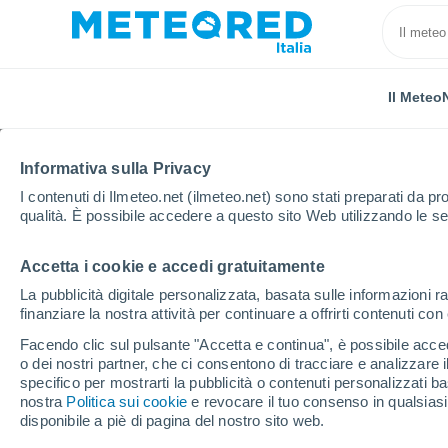
Il Meteo
Informativa sulla Privacy
I contenuti di Ilmeteo.net (ilmeteo.net) sono stati preparati da pro
qualità. È possibile accedere a questo sito Web utilizzando le se
Accetta i cookie e accedi gratuitamente
Home
Russia
Oblast di Volgograd
Belye Prudy
La pubblicità digitale personalizzata, basata sulle informazioni ra
finanziare la nostra attività per continuare a offrirti contenuti co
Previsioni Meteo Belye
Facendo clic sul pulsante "Accetta e continua", è possibile accede
o dei nostri partner, che ci consentono di tracciare e analizzare
08:02
Venerdì
specifico per mostrarti la pubblicità o contenuti personalizzati b
nostra
Politica sui cookie
e revocare il tuo consenso in qualsia
disponibile a piè di pagina del nostro sito web.
Sereno