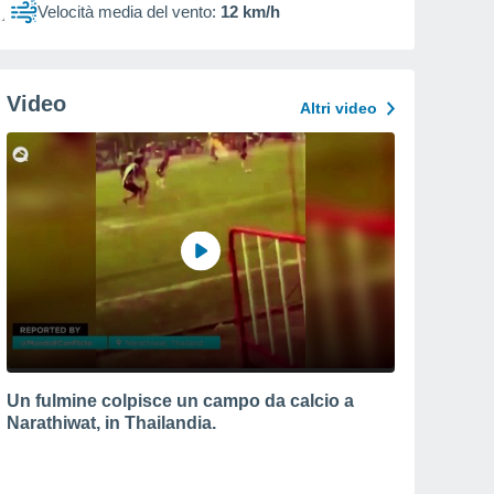
Velocità media del vento:
12 km/h
Video
Altri video
Un fulmine colpisce un campo da calcio a
Narathiwat, in Thailandia.