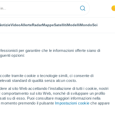
Notizie
Video
Allerte
Radar
Mappe
Satelliti
Modelli
Mondo
Sci
fessionisti per garantire che le informazioni offerte siano di
guenti opzioni:
ccolte tramite cookie o tecnologie simili, ci consente di
n elevati standard di qualità senza alcun costo.
 Prudy
re al sito Web accettando l'installazione di tutti i cookie, nostri
 il comportamento sul sito Web, nonché di sviluppare un profilo
...
asati su di esso. Puoi consultare maggiori informazioni nella
si momento premendo il pulsante
Impostazioni cookie
che appare
Per ora
Intervalli nuvolosi nelle prossime
ore