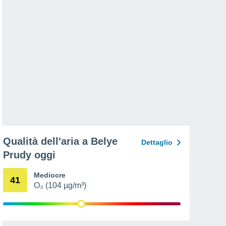
Qualità dell'aria a Belye
Dettaglio
Prudy oggi
Mediocre
41
O₃ (104 µg/m³)