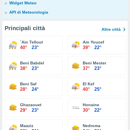
Widget Meteo
API di Meteorologia
Principali città
Altre città
´Ain Tellout
Ain Youcef
40°
23°
39°
22°
Beni Babdel
Beni Mester
38°
23°
37°
23°
Beni Saf
El Kef
28°
24°
40°
25°
Ghazaouet
Honaine
29°
23°
30°
22°
Maaziz
Nedroma