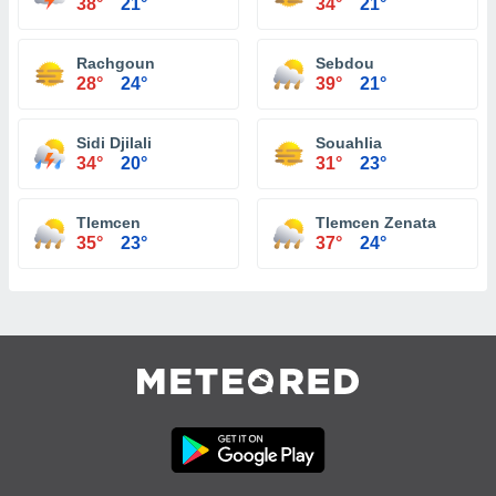
38°
21°
34°
21°
Rachgoun
Sebdou
28°
24°
39°
21°
Sidi Djilali
Souahlia
34°
20°
31°
23°
Tlemcen
Tlemcen Zenata
35°
23°
37°
24°