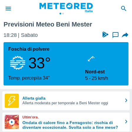
Previsioni Meteo Beni Mester
tiva
rivacy
18:28
Sabato
...
ti di
net
Foschia di polvere
net)
33°
i
 da
nisti per
Nord-est
 che le
Temp. percepita 34°
5
25 km/h
ioni
iano di
È
Allerta gialla
 a
Allerta moderata per temporale a Beni Mester oggi
ito Web
do le
Ultim'ora.
opzioni:
Ondata di calore fino a Ferragosto: rischia di
diventare eccezionale. Svolta solo a fine mese?
 i