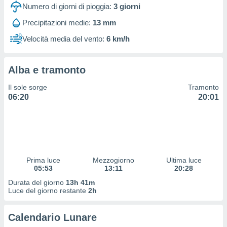
 profili
Numero di giorni di pioggia:
3
giorni
lezione
Precipitazioni medie:
13 mm
cità
izzata,
Velocità media del vento:
6 km/h
fili per
izzazione
Alba e tramonto
nuti,
 profili
Il sole sorge
Tramonto
lezione
06:20
20:01
uti
zzati,
 le
ni degli
 misurare
zioni dei
,
Prima luce
Mezzogiorno
Ultima luce
05:53
13:11
20:28
ere il
Durata del giorno
13h 41m
so
Luce del giorno restante
2h
he o la
ione di
Calendario Lunare
enienti
diverse,