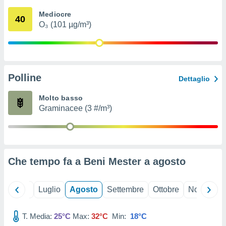
ioni
" o
Mediocre
tra
40
O₃ (101 µg/m³)
sui cookie
o sito
nostri
Polline
Dettaglio
mo il
te
Molto basso
ento dei
Graminacee (3 #/m³)
re
ioni su
vo e/o
i,
Che tempo fa a Beni Mester a
agosto
 dati
er la
 della
Giugno
Luglio
Agosto
Settembre
Ottobre
Novembre
à, creare
r la
à
T. Media:
25°C
Max:
32°C
Min:
18°C
izzata,