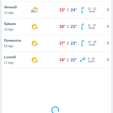
Venerdì
sui cookie
12
-
32
33°
/
24°
km/h
14 Ago
e il tuo
 in
Sabato
11
-
37
34°
/
23°
o
km/h
15 Ago
 il
Domenica
azioni
10
-
35
37°
/
23°
km/h
16 Ago
kie
re
le a piè
Lunedì
9
-
41
34°
/
22°
 del
km/h
17 Ago
to web.
ATIVA,
e
gie
i cookie
ccetti
zione dei