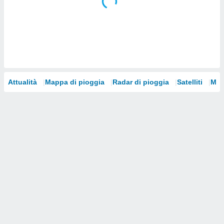
i nostri
artner
Attualità
Mappa di pioggia
Radar di pioggia
Satelliti
Mod