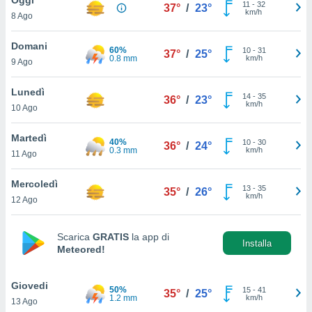
a", è
11
-
32
37°
/
23°
km/h
8 Ago
al sito
ettando
Domani
60%
10
-
31
37°
/
25°
zione di
0.8 mm
km/h
9 Ago
okie,
dei nostri
Lunedì
14
-
35
che ci
36°
/
23°
km/h
10 Ago
no di
 e
e il
Martedì
40%
10
-
30
36°
/
24°
amento
0.3 mm
km/h
11 Ago
 Web,
i
Mercoledì
13
-
35
re un
35°
/
26°
km/h
12 Ago
pecifico
arti la
à o
Scarica
GRATIS
la app di
i
Installa
Meteored!
zzati
 di esso.
sultare
Giovedi
50%
15
-
41
35°
/
25°
1.2 mm
km/h
13 Ago
oni nella