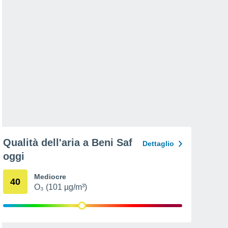
Qualità dell'aria a Beni Saf
Dettaglio
oggi
Mediocre
40
O₃ (101 µg/m³)