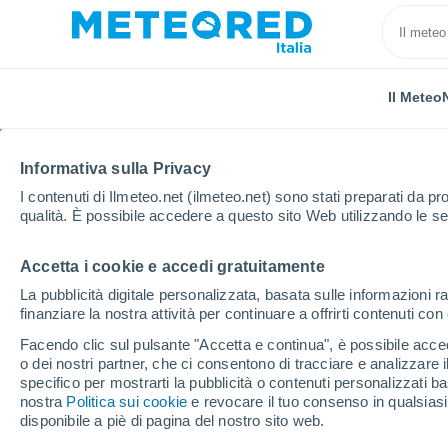
Il Meteo
Informativa sulla Privacy
I contenuti di Ilmeteo.net (ilmeteo.net) sono stati preparati da pro
qualità. È possibile accedere a questo sito Web utilizzando le se
Accetta i cookie e accedi gratuitamente
Home
Algeria
Provincia di Tlemcen
Beni Saf
La pubblicità digitale personalizzata, basata sulle informazioni ra
finanziare la nostra attività per continuare a offrirti contenuti co
Previsioni Meteo Beni 
Facendo clic sul pulsante "Accetta e continua", è possibile accede
o dei nostri partner, che ci consentono di tracciare e analizzare
05:50
Sabato
specifico per mostrarti la pubblicità o contenuti personalizzati b
nostra
Politica sui cookie
e revocare il tuo consenso in qualsia
disponibile a piè di pagina del nostro sito web.
Nubi sparse