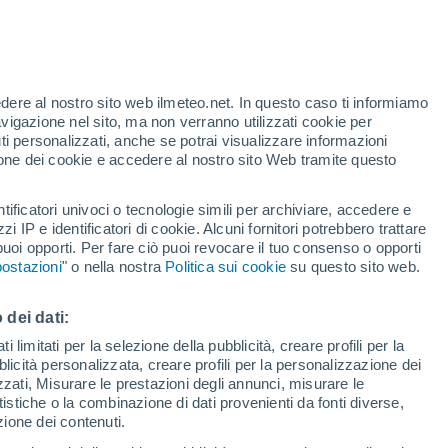
Allerta gialla
Allerta moderata per alte
temperature a Beni Saf oggi
te
edere al nostro sito web ilmeteo.net. In questo caso ti informiamo
24%
avigazione nel sito, ma non verranno utilizzati cookie per
i personalizzati, anche se potrai visualizzare informazioni
azione dei cookie e accedere al nostro sito Web tramite questo
tificatori univoci o tecnologie simili per archiviare, accedere e
.
zzi IP e identificatori di cookie. Alcuni fornitori potrebbero trattare
 puoi opporti. Per fare ciò puoi revocare il tuo consenso o opporti
di pioggia
Satelliti
Modelli
ostazioni
" o nella nostra
Politica sui cookie
su questo sito web.
 dei dati:
Martedì
Mercoledì
Giovedi
Venerdì
 limitati per la selezione della pubblicità, creare profili per la
bblicità personalizzata, creare profili per la personalizzazione dei
11 Ago
12 Ago
13 Ago
14 Ago
izzati, Misurare le prestazioni degli annunci, misurare le
istiche o la combinazione di dati provenienti da fonti diverse,
ezione dei contenuti.