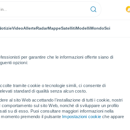
Notizie
Video
Allerte
Radar
Mappe
Satelliti
Modelli
Mondo
Sci
fessionisti per garantire che le informazioni offerte siano di
guenti opzioni:
ccolte tramite cookie o tecnologie simili, ci consente di
n elevati standard di qualità senza alcun costo.
Saf
re al sito Web accettando l'installazione di tutti i cookie, nostri
 il comportamento sul sito Web, nonché di sviluppare un profilo
...
asati su di esso. Puoi consultare maggiori informazioni nella
si momento premendo il pulsante
Impostazioni cookie
che appare
Per ora
Intervalli nuvolosi nelle prossime
ore