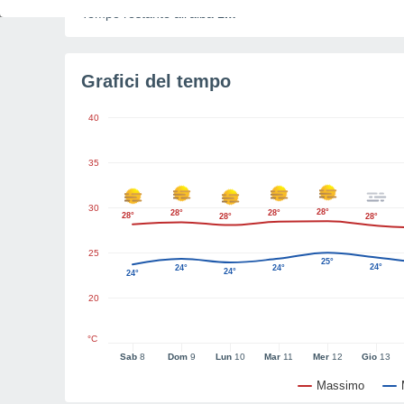
Tempo restante all'alba
1m
Grafici del tempo
40
35
30
28°
28°
28°
28°
28°
28°
25
25°
24°
24°
24°
24°
24°
20
°C
Sab
8
Dom
9
Lun
10
Mar
11
Mer
12
Gio
13
Massimo