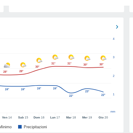
4
3
31°
31°
30°
30°
30°
28°
28°
2
24°
24°
24°
24°
23°
1
22°
22°
mm
Ven
14
Sab
15
Dom
16
Lun
17
Mar
18
Mer
19
Gio
20
Minimo
Precipitazioni