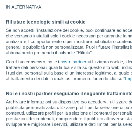
24°
IN ALTERNATIVA,
Rifiutare tecnologie simili ai cookie
Luna calan
Se non accetti l'installazione dei cookie, puoi continuare ad acc
Illuminata:
Temp. percepita 24°
che verranno installati solo i cookie necessari per garantire la n
analizzare il comportamento o per mostrare pubblicità o contenut
generali e pubblicità non personalizzata. Puoi rifiutare l'install
abbonamento premendo il pulsante "Rifiuta".
Ultim'ora.
Luca Lombroso non vede la fine del caldo:
Con il tuo consenso, noi e i
nostri partner
utilizziamo cookie, iden
"Ferragosto 2026 potrebbe entrare nella storia
trattare dati personali quali la tua visita su questo sito web, indiri
Ecco perché."
i tuoi dati personali sulla base di un interesse legittimo, al quale
Il Meteo 1 - 7
Attualità
Mappa di nuvolosità
Radar 
al trattamento dei dati in qualsiasi momento facendo clic su "
Imp
Noi e i nostri partner eseguiamo il seguente trattamento
Domani
Lunedì
Oggi
Archiviare informazioni su dispositivo e/o accedervi, utilizzare dati
pubblicità personalizzata, utilizzare profili per la selezione di pu
9 Ago
10 Ago
8 Ago
contenuti, utilizzare profili per la selezione di contenuti personal
prestazioni dei contenuti, comprendere il pubblico attraverso stat
sviluppare e migliorare i servizi, utilizzare dati limitati per la sel