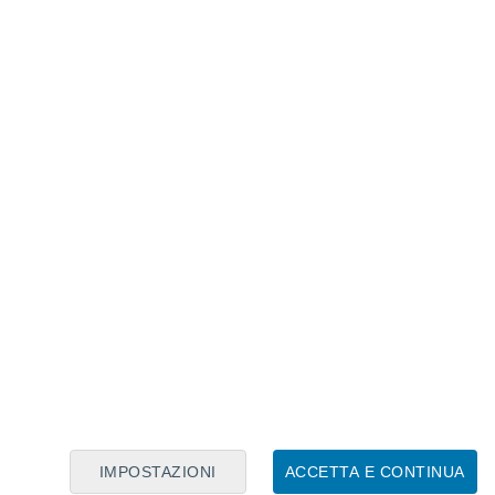
Calendario Lunare
Lun
Mar
Mer
Gio
Ven
Sab
Dom
8
9
10
11
12
13
14
15
16
17
18
19
20
21
IMPOSTAZIONI
ACCETTA E CONTINUA