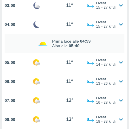
Ovest
11°
03:00
cità
15
-
27
km/h
izzata,
ACCETTA
Ovest
ulle
11°
04:00
E
15
-
27
km/h
ioni
CONTINUA
tramite
Prima luce alle
04:59
e simili,
IMPOSTAZIONI
Alba elle
05:40
nte di
e la
Ovest
tività per
11°
05:00
14
-
27
km/h
re a
ontenuti
ti
Ovest
11°
06:00
13
-
26
km/h
 di
senza
sto.
Ovest
12°
07:00
16
-
28
km/h
clic sul
 "Accetta
a", è
Ovest
13°
08:00
18
-
33
km/h
al sito