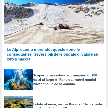
o sito
nostri
mo il
te
ento dei
re
Le Alpi stanno morendo: queste sono le
ioni su
conseguenze irreversibili delle ondate di calore sui
vo e/o
loro ghiacciai
i,
 dati
er la
 della
Scoperto un cratere sottomarino di 100
à, creare
metri al largo di Panarea: nuovi camini
r la
idrotermali e cosa cambia
à
izzata,
 profili
lezione
Estate al mare, ma on the road: le 5 strade
cità