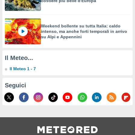
costiere più belle d'Europa
izzata,
fili per
izzazione
nuti,
Weekend bollente su tutta Italia: caldo
intenso, ma anche forti temporali in arrivo
 profili
su Alpi e Appennini
lezione
uti
zzati,
 le
Il Meteo...
ni degli
 misurare
Il Meteo 1 - 7
zioni dei
,
ere il
Seguici
so
he o la
ione di
enienti
diverse,
re e
e i
tilizzare