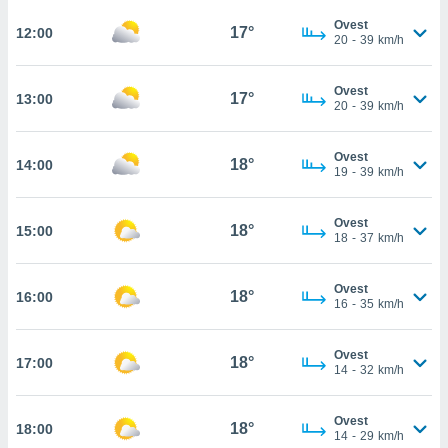
 in
Ovest
17°
12:00
20
-
39
km/h
o
 il
Ovest
17°
13:00
20
-
39
km/h
azioni
kie
re
Ovest
18°
14:00
le a piè
19
-
39
km/h
 del
to web.
Ovest
18°
15:00
18
-
37
km/h
ATIVA,
Ovest
18°
16:00
e
16
-
35
km/h
gie
i cookie
Ovest
18°
17:00
ccetti
14
-
32
km/h
zione dei
puoi
Ovest
re ad
18°
18:00
14
-
29
km/h
 al