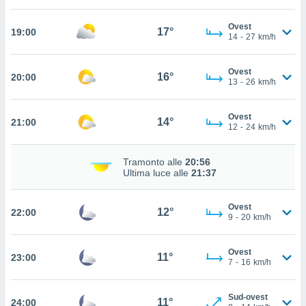
ito web
et. In
Ovest
17°
19:00
aso ti
14
-
27
km/h
mo che
installati
Ovest
okie
16°
20:00
13
-
26
km/h
i per
 la
one nel
Ovest
14°
21:00
 non
12
-
24
km/h
utilizzati
er
Tramonto alle
20:56
e il
Ultima luce alle
21:37
amento o
rare
à o
Ovest
12°
22:00
i
9
-
20
km/h
zzati,
 potrai
Ovest
are
11°
23:00
7
-
16
km/h
ioni
e
à non
Sud-ovest
11°
24:00