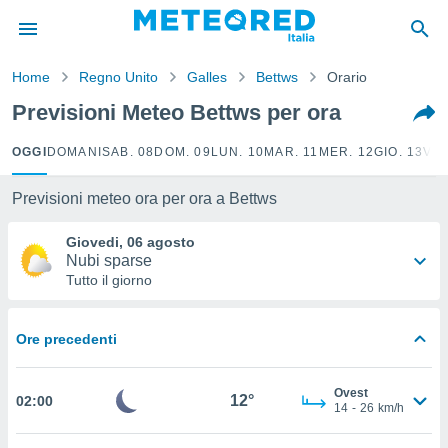
tiva
rivacy
Home
Regno Unito
Galles
Bettws
Orario
ti di
net
Previsioni Meteo Bettws per ora
net)
i
OGGI
DOMANI
SAB. 08
DOM. 09
LUN. 10
MAR. 11
MER. 12
GIO. 13
VEN
 da
nisti per
 che le
Previsioni meteo ora per ora a Bettws
ioni
iano di
Giovedi, 06 agosto
È
Nubi sparse
Tutto il giorno
 a
ito Web
do le
Ore precedenti
opzioni:
 i
Ovest
12°
02:00
e
14
-
26
km/h
amente