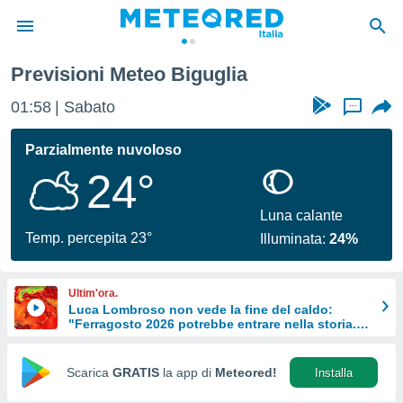
Previsioni Meteo Biguglia
tiva
rivacy
01:58
Sabato
...
ti di
net
Parzialmente nuvoloso
net)
24°
i
 da
nisti per
Luna calante
 che le
Temp. percepita 23°
Illuminata:
24%
ioni
iano di
È
Ultim'ora.
Luca Lombroso non vede la fine del caldo:
 a
"Ferragosto 2026 potrebbe entrare nella storia.
ito Web
Ecco perché."
do le
opzioni:
Scarica
GRATIS
la app di
Meteored!
Installa
 i