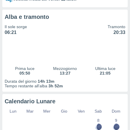
 profili
lezione
cità
Alba e tramonto
izzata,
fili per
Il sole sorge
Tramonto
06:21
20:33
izzazione
nuti,
 profili
lezione
uti
zzati,
Prima luce
Mezzogiorno
Ultima luce
 le
05:50
13:27
21:05
ni degli
 misurare
Durata del giorno
14h 13m
zioni dei
Tempo restante all'alba
3h 52m
,
ere il
Calendario Lunare
so
Lun
Mar
Mer
Gio
Ven
Sab
Dom
he o la
ione di
8
9
enienti
diverse,