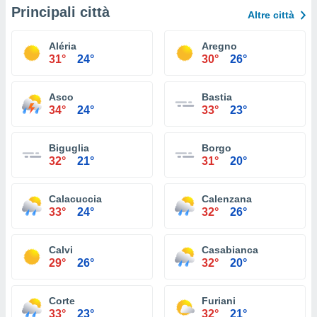
Principali città
Altre città
Aléria
Aregno
31°
24°
30°
26°
Asco
Bastia
34°
24°
33°
23°
Biguglia
Borgo
32°
21°
31°
20°
Calacuccia
Calenzana
33°
24°
32°
26°
Calvi
Casabianca
29°
26°
32°
20°
Corte
Furiani
33°
23°
32°
21°