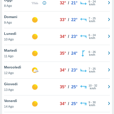
a", è
6
-
24
32°
/
21°
km/h
8 Ago
al sito
ettando
Domani
7
-
25
33°
/
22°
zione di
km/h
9 Ago
okie,
dei nostri
Lunedì
6
-
24
che ci
34°
/
23°
km/h
10 Ago
no di
 e
e il
Martedì
6
-
26
35°
/
24°
amento
km/h
11 Ago
 Web,
i
Mercoledì
7
-
25
re un
34°
/
23°
km/h
12 Ago
pecifico
arti la
Giovedi
à o
10
-
32
35°
/
25°
km/h
i
13 Ago
zzati
 di esso.
Venerdì
9
-
30
sultare
34°
/
25°
km/h
14 Ago
oni nella