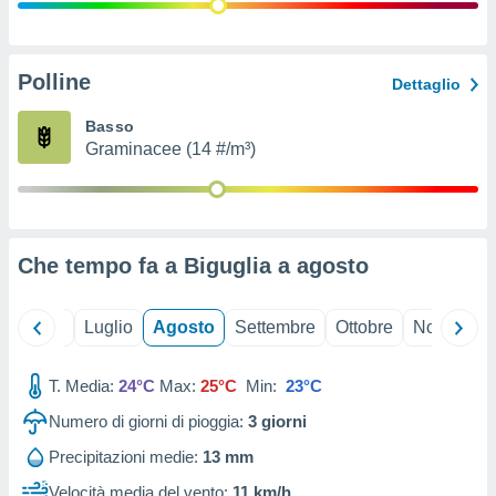
ioni
" o
tra
sui cookie
o sito
Polline
Dettaglio
Basso
nostri
Graminacee (14 #/m³)
mo il
te
ento dei
Che tempo fa a Biguglia a
agosto
re
ioni su
vo e/o
Giugno
Luglio
Agosto
Settembre
Ottobre
Novembre
i,
 dati
er la
T. Media:
24°C
Max:
25°C
Min:
23°C
 della
Numero di giorni di pioggia:
3
giorni
à, creare
r la
Precipitazioni medie:
13 mm
à
izzata,
Velocità media del vento:
11 km/h