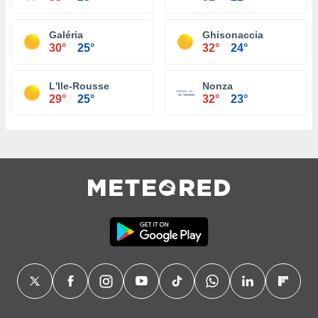
Galéria
Ghisonaccia
30°
25°
32°
24°
L'Ile-Rousse
Nonza
29°
25°
32°
23°