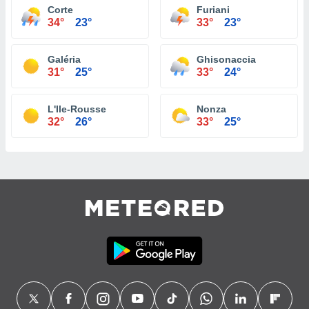
Corte
Furiani
34°
23°
33°
23°
Galéria
Ghisonaccia
31°
25°
33°
24°
L'Ile-Rousse
Nonza
32°
26°
33°
25°