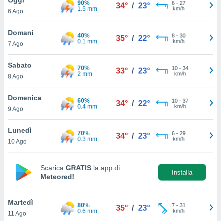
90%
a", è
6
-
27
34°
/
23°
1.5 mm
km/h
6 Ago
al sito
ettando
Domani
40%
8
-
30
35°
/
22°
zione di
0.1 mm
km/h
7 Ago
okie,
dei nostri
Sabato
70%
10
-
34
che ci
33°
/
23°
2 mm
km/h
8 Ago
no di
 e
e il
Domenica
60%
10
-
37
34°
/
22°
amento
0.4 mm
km/h
9 Ago
 Web,
i
Lunedì
70%
6
-
29
re un
34°
/
23°
0.3 mm
km/h
10 Ago
pecifico
arti la
à o
Scarica
GRATIS
la app di
i
Installa
Meteored!
zzati
 di esso.
sultare
Martedì
80%
7
-
31
35°
/
23°
0.6 mm
km/h
11 Ago
oni nella