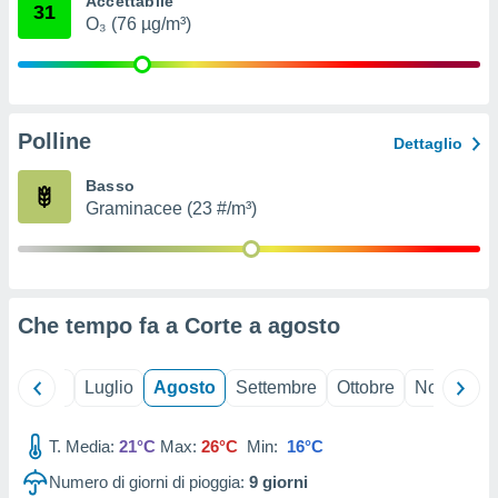
Accettabile
31
ioni
" o
O₃ (76 µg/m³)
tra
sui cookie
o sito
Polline
nostri
Dettaglio
mo il
Basso
te
Graminacee (23 #/m³)
ento dei
re
ioni su
vo e/o
Che tempo fa a Corte a
agosto
i,
 dati
er la
Giugno
Luglio
Agosto
Settembre
Ottobre
Novembre
 della
à, creare
r la
T. Media:
21°C
Max:
26°C
Min:
16°C
à
Numero di giorni di pioggia:
9
giorni
izzata,