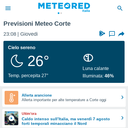
Previsioni Meteo Corte
tiva
rivacy
23:08
Giovedi
...
ti di
net
Cielo sereno
net)
26°
i
 da
nisti per
Luna calante
 che le
Temp. percepita 27°
Illuminata:
46%
ioni
iano di
È
Allerta arancione
 a
Allerta importante per alte temperature a Corte oggi
ito Web
do le
Ultim’ora
opzioni:
Caldo intenso sull’Italia, ma venerdì 7 agosto
forti temporali minacciano il Nord
 i