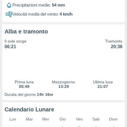
 profili
Precipitazioni medie:
54 mm
lezione
cità
Velocità media del vento:
4 km/h
izzata,
fili per
Alba e tramonto
izzazione
nuti,
Il sole sorge
Tramonto
 profili
06:21
20:36
lezione
uti
zzati,
 le
ni degli
 misurare
Prima luce
Mezzogiorno
Ultima luce
zioni dei
05:49
13:29
21:07
,
ere il
Durata del giorno
14h 16m
so
Calendario Lunare
he o la
ione di
Lun
Mar
Mer
Gio
Ven
Sab
Dom
enienti
diverse,