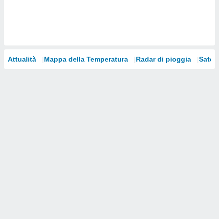
i nostri
artner
Attualità
Mappa della Temperatura
Radar di pioggia
Satelli