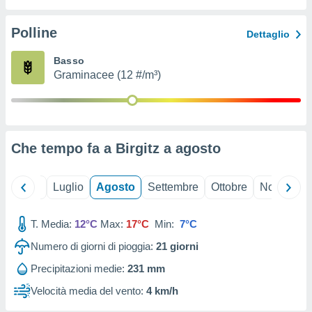
ioni
" o
tra
Polline
Dettaglio
sui cookie
o sito
Basso
Graminacee (12 #/m³)
nostri
mo il
te
ento dei
Che tempo fa a Birgitz a
agosto
re
ioni su
Giugno
Luglio
Agosto
Settembre
Ottobre
Novembre
vo e/o
i,
T. Media:
12°C
Max:
17°C
Min:
7°C
 dati
er la
Numero di giorni di pioggia:
21
giorni
 della
à, creare
Precipitazioni medie:
231 mm
r la
Velocità media del vento:
4 km/h
à
izzata,