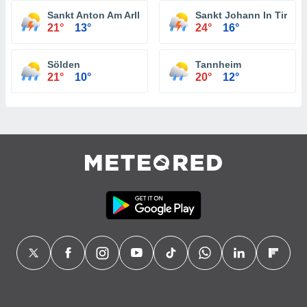
Sankt Anton Am Arlberg
Sankt Johann In Tirol
21°
13°
24°
16°
Sölden
Tannheim
21°
10°
20°
12°