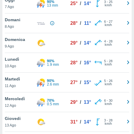
90%
a", è
3
-
25
25°
/
14°
13 mm
km/h
7 Ago
al sito
ettando
Domani
6
-
27
28°
/
11°
zione di
km/h
8 Ago
okie,
dei nostri
Domenica
4
-
28
che ci
29°
/
14°
km/h
9 Ago
no di
 e
e il
Lunedì
90%
5
-
28
28°
/
16°
amento
1.9 mm
km/h
10 Ago
 Web,
i
Martedì
90%
5
-
26
re un
27°
/
15°
2.6 mm
km/h
11 Ago
pecifico
arti la
Mercoledì
à o
70%
6
-
30
29°
/
13°
0.5 mm
km/h
i
12 Ago
zzati
 di esso.
Giovedi
3
-
28
sultare
31°
/
14°
km/h
13 Ago
oni nella