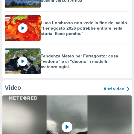
uccelli verso l’Africa
Luca Lombroso non vede la fine del caldo:
"Ferragosto 2026 potrebbe entrare nella
storia. Ecco perché."
Tendenza Meteo per Ferragosto: cosa
"vedono" e ci "dicono" i modelli
meteorologici
Video
Altri video