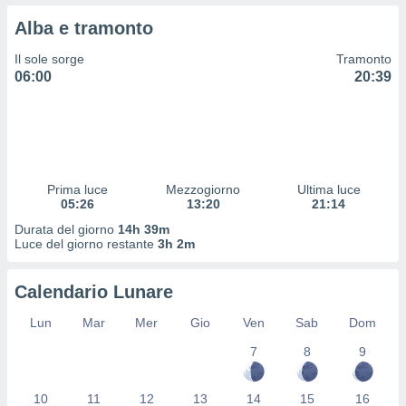
 profili
Alba e tramonto
lezione
cità
Il sole sorge
Tramonto
izzata,
06:00
20:39
fili per
izzazione
nuti,
 profili
lezione
uti
Prima luce
Mezzogiorno
Ultima luce
zzati,
05:26
13:20
21:14
 le
Durata del giorno
14h 39m
ni degli
Luce del giorno restante
3h 2m
 misurare
zioni dei
,
Calendario Lunare
ere il
Lun
Mar
Mer
Gio
Ven
Sab
Dom
so
7
8
9
he o la
ione di
enienti
10
11
12
13
14
15
16
diverse,