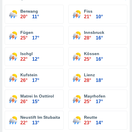
Berwang
Fiss
20°
11°
21°
10°
Fügen
Innsbruck
25°
17°
28°
16°
Ischgl
Kössen
22°
12°
25°
16°
Kufstein
Lienz
26°
17°
28°
18°
Matrei In Osttirol
Mayrhofen
26°
15°
25°
17°
Neustift Im Stubaital
Reutte
22°
13°
23°
14°