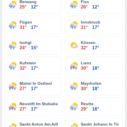
Berwang
Fiss
25°
12°
26°
12°
Fügen
Innsbruck
31°
17°
31°
17°
Ischgl
Kössen
24°
15°
32°
17°
Kufstein
Lienz
32°
17°
30°
18°
Matrei In Osttirol
Mayrhofen
27°
17°
30°
18°
Neustift Im Stubaital
Reutte
27°
17°
29°
16°
Sankt Anton Am Arlberg
Sankt Johann In Tirol