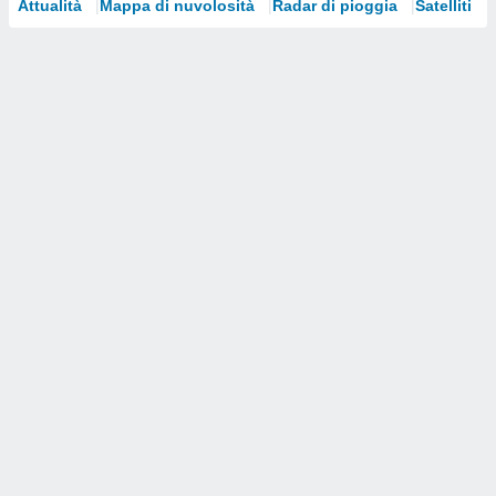
Attualità
Mappa di nuvolosità
Radar di pioggia
Satelliti
i nostri
artner