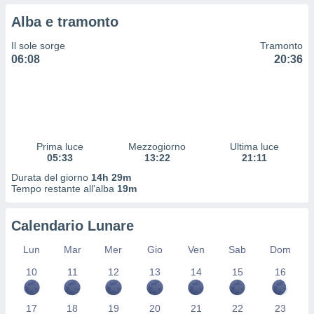
 profili
Alba e tramonto
lezione
cità
Il sole sorge
Tramonto
izzata,
06:08
20:36
fili per
izzazione
nuti,
 profili
lezione
uti
Prima luce
Mezzogiorno
Ultima luce
zzati,
05:33
13:22
21:11
 le
Durata del giorno
14h 29m
ni degli
Tempo restante all'alba
19m
 misurare
zioni dei
,
Calendario Lunare
ere il
Lun
Mar
Mer
Gio
Ven
Sab
Dom
so
10
11
12
13
14
15
16
he o la
ione di
enienti
17
18
19
20
21
22
23
diverse,