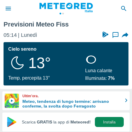
Previsioni Meteo Fiss
tiva
rivacy
05:14
Lunedì
...
ti di
net
Cielo sereno
net)
13°
i
 da
nisti per
Luna calante
 che le
Temp. percepita 13°
Illuminata:
7%
ioni
iano di
È
Ultim'ora.
Meteo, tendenza di lungo termine: arrivano
 a
conferme, la svolta dopo Ferragosto
ito Web
do le
opzioni:
Scarica
GRATIS
la app di
Meteored!
Installa
 i