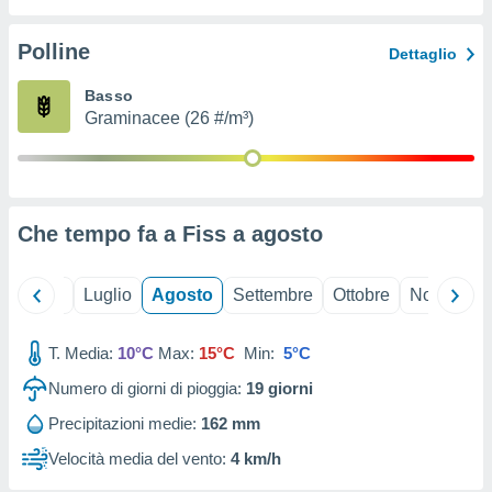
ioni
" o
tra
Polline
Dettaglio
sui cookie
o sito
Basso
Graminacee (26 #/m³)
nostri
mo il
te
ento dei
Che tempo fa a Fiss a
agosto
re
ioni su
Giugno
Luglio
Agosto
Settembre
Ottobre
Novembre
vo e/o
i,
T. Media:
10°C
Max:
15°C
Min:
5°C
 dati
er la
Numero di giorni di pioggia:
19
giorni
 della
à, creare
Precipitazioni medie:
162 mm
r la
Velocità media del vento:
4 km/h
à
izzata,