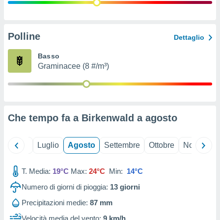
ioni
" o
tra
sui cookie
o sito
Polline
Dettaglio
Basso
nostri
Graminacee (8 #/m³)
mo il
te
ento dei
Che tempo fa a Birkenwald a
agosto
re
ioni su
vo e/o
Giugno
Luglio
Agosto
Settembre
Ottobre
Novembre
i,
 dati
er la
T. Media:
19°C
Max:
24°C
Min:
14°C
 della
Numero di giorni di pioggia:
13
giorni
à, creare
r la
Precipitazioni medie:
87 mm
à
izzata,
Velocità media del vento:
9 km/h