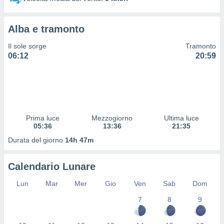
 profili
lezione
cità
Alba e tramonto
izzata,
fili per
Il sole sorge
Tramonto
06:12
20:59
izzazione
nuti,
 profili
lezione
uti
zzati,
Prima luce
Mezzogiorno
Ultima luce
 le
05:36
13:36
21:35
ni degli
 misurare
Durata del giorno
14h 47m
zioni dei
,
Calendario Lunare
ere il
Lun
Mar
Mer
Gio
Ven
Sab
Dom
so
he o la
7
8
9
ione di
enienti
diverse,