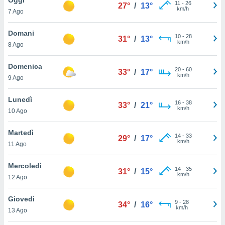
a", è
11
-
26
27°
/
13°
km/h
7 Ago
al sito
ettando
Domani
10
-
28
31°
/
13°
zione di
km/h
8 Ago
okie,
dei nostri
Domenica
20
-
60
che ci
33°
/
17°
km/h
9 Ago
no di
 e
e il
Lunedì
16
-
38
33°
/
21°
amento
km/h
10 Ago
 Web,
i
Martedì
14
-
33
re un
29°
/
17°
km/h
11 Ago
pecifico
arti la
Mercoledì
à o
14
-
35
31°
/
15°
km/h
i
12 Ago
zzati
 di esso.
Giovedi
9
-
28
sultare
34°
/
16°
km/h
13 Ago
oni nella