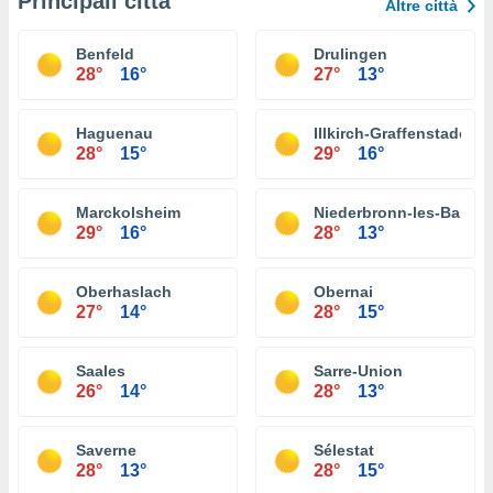
Principali città
Altre città
Benfeld
Drulingen
28°
16°
27°
13°
Haguenau
Illkirch-Graffenstaden
28°
15°
29°
16°
Marckolsheim
Niederbronn-les-Bains
29°
16°
28°
13°
Oberhaslach
Obernai
27°
14°
28°
15°
Saales
Sarre-Union
26°
14°
28°
13°
Saverne
Sélestat
28°
13°
28°
15°