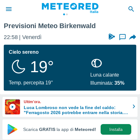
Previsioni Meteo Birkenwald
tiva
rivacy
22:58
Venerdì
...
ti di
net
Cielo sereno
net)
19°
i
 da
nisti per
Luna calante
 che le
Temp. percepita 19°
Illuminata:
35%
ioni
iano di
È
Ultim'ora.
Luca Lombroso non vede la fine del caldo:
 a
"Ferragosto 2026 potrebbe entrare nella storia.
ito Web
Ecco perché."
do le
opzioni:
Scarica
GRATIS
la app di
Meteored!
Installa
 i