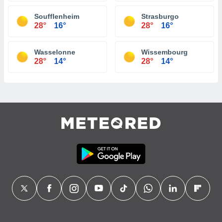
Soufflenheim
Strasburgo
28°
16°
28°
16°
Wasselonne
Wissembourg
28°
14°
28°
14°