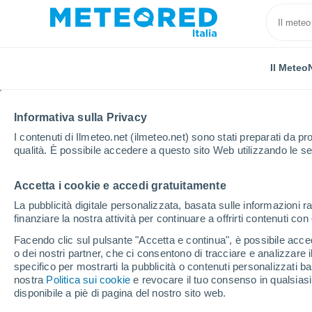
Il Meteo
Informativa sulla Privacy
I contenuti di Ilmeteo.net (ilmeteo.net) sono stati preparati da pro
qualità. È possibile accedere a questo sito Web utilizzando le se
Accetta i cookie e accedi gratuitamente
Home
Francia
Grand Est
Basso Reno
Ober
La pubblicità digitale personalizzata, basata sulle informazioni ra
finanziare la nostra attività per continuare a offrirti contenuti co
Previsioni Meteo Obern
Facendo clic sul pulsante "Accetta e continua", è possibile accede
o dei nostri partner, che ci consentono di tracciare e analizzare
20:24
Giovedi
specifico per mostrarti la pubblicità o contenuti personalizzati b
nostra
Politica sui cookie
e revocare il tuo consenso in qualsia
disponibile a piè di pagina del nostro sito web.
Sereno