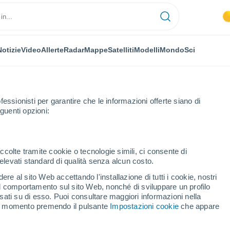
Notizie
Video
Allerte
Radar
Mappe
Satelliti
Modelli
Mondo
Sci
fessionisti per garantire che le informazioni offerte siano di
guenti opzioni:
nai
ccolte tramite cookie o tecnologie simili, ci consente di
n elevati standard di qualità senza alcun costo.
ai
re al sito Web accettando l'installazione di tutti i cookie, nostri
 il comportamento sul sito Web, nonché di sviluppare un profilo
...
asati su di esso. Puoi consultare maggiori informazioni nella
si momento premendo il pulsante
Impostazioni cookie
che appare
Per ora
Cielo sereno nelle prossime ore