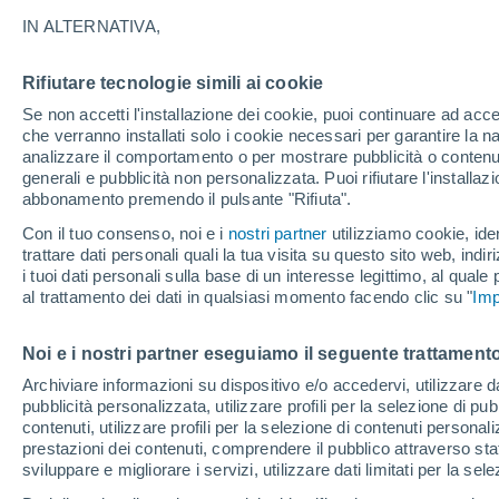
24°
IN ALTERNATIVA,
Rifiutare tecnologie simili ai cookie
Nord
Se non accetti l'installazione dei cookie, puoi continuare ad acc
Temp. percepita 25°
16
-
36 km
che verranno installati solo i cookie necessari per garantire la n
analizzare il comportamento o per mostrare pubblicità o contenut
generali e pubblicità non personalizzata. Puoi rifiutare l'install
abbonamento premendo il pulsante "Rifiuta".
Ultim’ora
Caldo intenso sull’Italia, ma venerdì 7 agosto 
Con il tuo consenso, noi e i
nostri partner
utilizziamo cookie, iden
temporali minacciano il Nord
trattare dati personali quali la tua visita su questo sito web, indiri
i tuoi dati personali sulla base di un interesse legittimo, al quale
Il Meteo 1 - 7
Attualità
Mappa della Temperatura
R
al trattamento dei dati in qualsiasi momento facendo clic su "
Imp
Noi e i nostri partner eseguiamo il seguente trattamento
Domani
Sabato
D
Oggi
Archiviare informazioni su dispositivo e/o accedervi, utilizzare dati
pubblicità personalizzata, utilizzare profili per la selezione di pu
7 Ago
8 Ago
6 Ago
contenuti, utilizzare profili per la selezione di contenuti personal
prestazioni dei contenuti, comprendere il pubblico attraverso stat
sviluppare e migliorare i servizi, utilizzare dati limitati per la sel