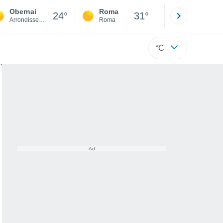
Obernai
Roma
Milano
24°
31°
Arrondissement of Sélestat-Erstein
Roma
Milano
°C