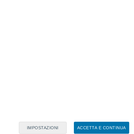
Calendario Lunare
Lun
Mar
Mer
Gio
Ven
Sab
Dom
6
7
8
9
10
11
12
13
14
15
16
17
18
19
IMPOSTAZIONI
ACCETTA E CONTINUA