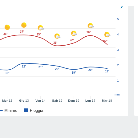
5
37°
36°
36°
4
35°
32°
32°
31°
3
2
22°
21°
20°
20°
19°
19°
18°
1
mm
Mer
12
Gio
13
Ven
14
Sab
15
Dom
16
Lun
17
Mar
18
Minimo
Pioggia