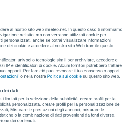
Allerta gialla
Allerta moderata per alte
temperature a Obernai oggi
edere al nostro sito web ilmeteo.net. In questo caso ti informiamo
/h
avigazione nel sito, ma non verranno utilizzati cookie per
i personalizzati, anche se potrai visualizzare informazioni
azione dei cookie e accedere al nostro sito Web tramite questo
forti
tificatori univoci o tecnologie simili per archiviare, accedere e
zzi IP e identificatori di cookie. Alcuni fornitori potrebbero trattare
 puoi opporti. Per fare ciò puoi revocare il tuo consenso o opporti
adar di pioggia
Satelliti
Modelli
ostazioni
" o nella nostra
Politica sui cookie
su questo sito web.
 dei dati:
omenica
Lunedì
Martedì
Mercoledì
 limitati per la selezione della pubblicità, creare profili per la
bblicità personalizzata, creare profili per la personalizzazione dei
9 Ago
10 Ago
11 Ago
12 Ago
izzati, Misurare le prestazioni degli annunci, misurare le
istiche o la combinazione di dati provenienti da fonti diverse,
ezione dei contenuti.
60%