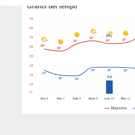
Grafici del tempo
45
40
35
33°
32°
32°
31°
29°
30
28°
25
20
19°
19°
19°
17°
15
0.9
15°
15°
10
°C
Gio
6
Ven
7
Sab
8
Dom
9
Lun
10
Mar
11
Massimo