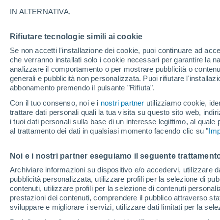
27°
IN ALTERNATIVA,
Rifiutare tecnologie simili ai cookie
UV
11+
Estremo!
Se non accetti l'installazione dei cookie, puoi continuare ad acc
Temp. percepita 27°
FPS
50+
che verranno installati solo i cookie necessari per garantire la n
analizzare il comportamento o per mostrare pubblicità o contenut
generali e pubblicità non personalizzata. Puoi rifiutare l'install
abbonamento premendo il pulsante "Rifiuta".
Ultim’ora
Caldo intenso sull’Italia, ma venerdì 7 agosto 
Con il tuo consenso, noi e i
nostri partner
utilizziamo cookie, iden
temporali minacciano il Nord
trattare dati personali quali la tua visita su questo sito web, indiri
i tuoi dati personali sulla base di un interesse legittimo, al quale
Il Meteo 1 - 7
Attualità
Mappa di nuvolosità
Radar 
al trattamento dei dati in qualsiasi momento facendo clic su "
Imp
Noi e i nostri partner eseguiamo il seguente trattamento
Domani
Sabato
D
Oggi
Archiviare informazioni su dispositivo e/o accedervi, utilizzare dati
pubblicità personalizzata, utilizzare profili per la selezione di pu
7 Ago
8 Ago
6 Ago
contenuti, utilizzare profili per la selezione di contenuti personal
prestazioni dei contenuti, comprendere il pubblico attraverso stat
sviluppare e migliorare i servizi, utilizzare dati limitati per la sel
80%
80%