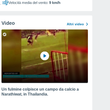
Velocità media del vento:
9 km/h
Video
Altri video
Un fulmine colpisce un campo da calcio a
Narathiwat, in Thailandia.