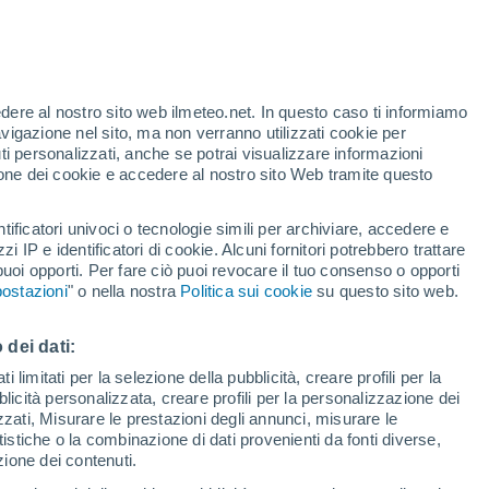
edere al nostro sito web ilmeteo.net. In questo caso ti informiamo
avigazione nel sito, ma non verranno utilizzati cookie per
i personalizzati, anche se potrai visualizzare informazioni
azione dei cookie e accedere al nostro sito Web tramite questo
forti
tificatori univoci o tecnologie simili per archiviare, accedere e
zzi IP e identificatori di cookie. Alcuni fornitori potrebbero trattare
 puoi opporti. Per fare ciò puoi revocare il tuo consenso o opporti
di pioggia
Satelliti
Modelli
ostazioni
" o nella nostra
Politica sui cookie
su questo sito web.
 dei dati:
omenica
Lunedì
Martedì
Mercoledì
 limitati per la selezione della pubblicità, creare profili per la
bblicità personalizzata, creare profili per la personalizzazione dei
9 Ago
10 Ago
11 Ago
12 Ago
izzati, Misurare le prestazioni degli annunci, misurare le
istiche o la combinazione di dati provenienti da fonti diverse,
ezione dei contenuti.
90%
90%
70%