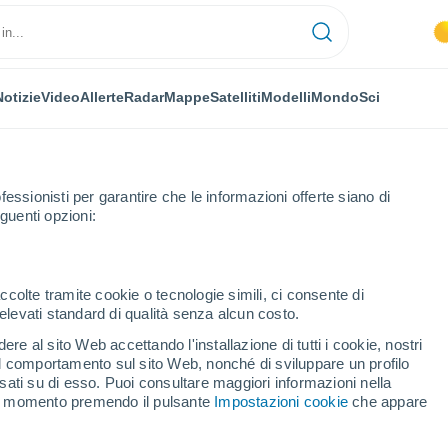
Notizie
Video
Allerte
Radar
Mappe
Satelliti
Modelli
Mondo
Sci
fessionisti per garantire che le informazioni offerte siano di
guenti opzioni:
o
ccolte tramite cookie o tecnologie simili, ci consente di
n elevati standard di qualità senza alcun costo.
o Blanco
re al sito Web accettando l'installazione di tutti i cookie, nostri
 il comportamento sul sito Web, nonché di sviluppare un profilo
...
asati su di esso. Puoi consultare maggiori informazioni nella
si momento premendo il pulsante
Impostazioni cookie
che appare
Per ora
Intervalli nuvolosi nelle prossime
ore