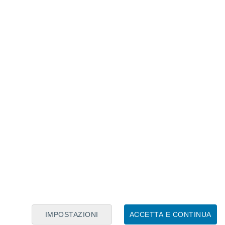
Calendario Lunare
Lun
Mar
Mer
Gio
Ven
Sab
Dom
6
7
8
9
10
11
12
13
14
15
16
17
18
19
IMPOSTAZIONI
ACCETTA E CONTINUA