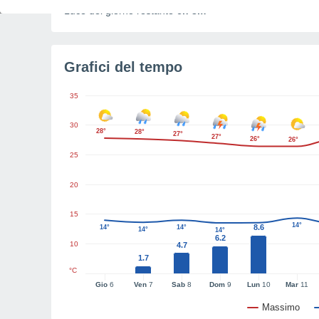
Luce del giorno restante
6h 8m
Grafici del tempo
35
30
28°
28°
27°
27°
26°
26°
25
20
15
14°
8.6
14°
14°
14°
14°
6.2
10
4.7
1.7
°C
Gio
6
Ven
7
Sab
8
Dom
9
Lun
10
Mar
11
Massimo