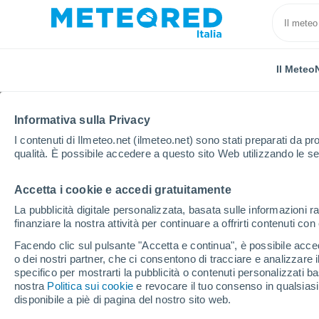
Il Meteo
Informativa sulla Privacy
I contenuti di Ilmeteo.net (ilmeteo.net) sono stati preparati da pro
qualità. È possibile accedere a questo sito Web utilizzando le se
Accetta i cookie e accedi gratuitamente
Home
Messico
Stato di Querétaro
Bordo Blanc
La pubblicità digitale personalizzata, basata sulle informazioni ra
finanziare la nostra attività per continuare a offrirti contenuti co
Previsioni Meteo Bord
Facendo clic sul pulsante "Accetta e continua", è possibile accede
o dei nostri partner, che ci consentono di tracciare e analizzare
13:30
Giovedi
specifico per mostrarti la pubblicità o contenuti personalizzati b
nostra
Politica sui cookie
e revocare il tuo consenso in qualsia
disponibile a piè di pagina del nostro sito web.
Sereno