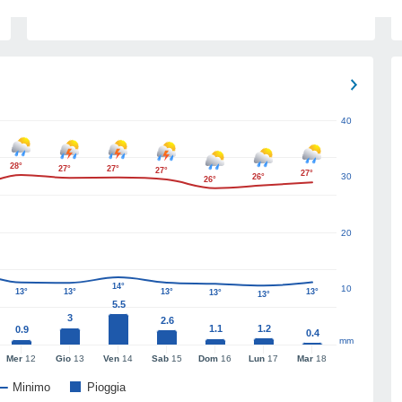
40
28°
27°
27°
27°
27°
30
26°
26°
20
14°
10
13°
13°
13°
13°
13°
13°
5.5
3
2.6
1.1
1.2
0.9
0.4
mm
Mer
12
Gio
13
Ven
14
Sab
15
Dom
16
Lun
17
Mar
18
Minimo
Pioggia