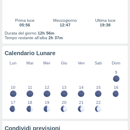
 profili
lezione
cità
izzata,
Prima luce
Mezzogiorno
Ultima luce
fili per
05:56
12:47
19:38
Durata del giorno
12h 56m
izzazione
Tempo restante all'alba
2h 37m
nuti,
 profili
Calendario Lunare
lezione
uti
Lun
Mar
Mer
Gio
Ven
Sab
Dom
zzati,
 le
9
ni degli
 misurare
zioni dei
10
11
12
13
14
15
16
,
ere il
17
18
19
20
21
22
so
he o la
ione di
enienti
Condividi previsioni
diverse,