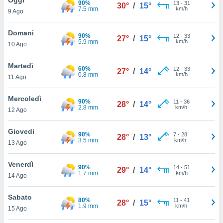
90%
a", è
13
-
31
30°
/
15°
7.5 mm
km/h
9 Ago
al sito
ettando
Domani
90%
12
-
33
27°
/
15°
zione di
5.9 mm
km/h
10 Ago
okie,
dei nostri
Martedì
60%
12
-
33
che ci
27°
/
14°
0.8 mm
km/h
11 Ago
no di
 e
e il
Mercoledì
90%
11
-
36
28°
/
14°
amento
2.8 mm
km/h
12 Ago
 Web,
i
Giovedi
90%
7
-
28
re un
28°
/
13°
3.5 mm
km/h
13 Ago
pecifico
arti la
Venerdì
à o
90%
14
-
51
29°
/
14°
1.7 mm
km/h
i
14 Ago
zzati
 di esso.
Sabato
80%
11
-
41
sultare
28°
/
15°
1.9 mm
km/h
15 Ago
oni nella