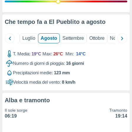
ioni
" o
tra
sui cookie
o sito
Che tempo fa a El Pueblito a
agosto
nostri
Giugno
Luglio
Agosto
Settembre
Ottobre
Novembre
mo il
T. Media:
19°C
Max:
26°C
Min:
14°C
te
ento dei
Numero di giorni di pioggia:
16
giorni
Precipitazioni medie:
123 mm
re
ioni su
Velocità media del vento:
8 km/h
vo e/o
i,
 dati
Alba e tramonto
er la
 della
Il sole sorge
Tramonto
à, creare
06:19
19:14
r la
à
izzata,