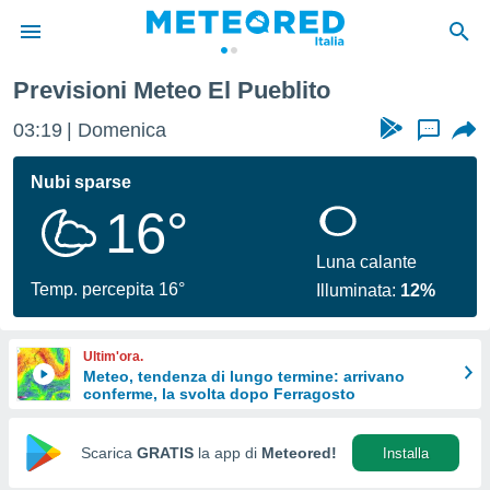
Previsioni Meteo El Pueblito
tiva
rivacy
03:19
Domenica
...
ti di
net
Nubi sparse
net)
16°
i
 da
nisti per
Luna calante
 che le
Temp. percepita 16°
Illuminata:
12%
ioni
iano di
È
Ultim'ora.
Meteo, tendenza di lungo termine: arrivano
 a
conferme, la svolta dopo Ferragosto
ito Web
do le
opzioni:
Scarica
GRATIS
la app di
Meteored!
Installa
 i