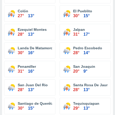
Colón
El Pueblito
27°
13°
30°
15°
Ezequiel Montes
Jalpan
28°
13°
31°
17°
Landa De Matamoros
Pedro Escobedo
30°
16°
28°
14°
Penamiller
San Joaquin
31°
16°
20°
9°
San Juan Del Rio
Santa Rosa De Jauregu
28°
13°
28°
13°
Santiago de Querétaro
Tequisquiapan
30°
15°
29°
13°