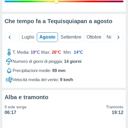
ioni
" o
tra
sui cookie
o sito
Che tempo fa a Tequisquiapan a
agosto
nostri
Giugno
Luglio
Agosto
Settembre
Ottobre
Novembre
mo il
T. Media:
19°C
Max:
26°C
Min:
14°C
te
ento dei
Numero di giorni di pioggia:
14
giorni
Precipitazioni medie:
89 mm
re
ioni su
Velocità media del vento:
9 km/h
vo e/o
i,
 dati
Alba e tramonto
er la
 della
Il sole sorge
Tramonto
à, creare
06:17
19:12
r la
à
izzata,