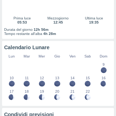
 profili
lezione
cità
izzata,
Prima luce
Mezzogiorno
Ultima luce
fili per
05:53
12:45
19:35
Durata del giorno
12h 56m
izzazione
Tempo restante all'alba
4h 28m
nuti,
 profili
Calendario Lunare
lezione
uti
Lun
Mar
Mer
Gio
Ven
Sab
Dom
zzati,
 le
9
ni degli
 misurare
zioni dei
10
11
12
13
14
15
16
,
ere il
17
18
19
20
21
22
so
he o la
ione di
enienti
Condividi previsioni
diverse,