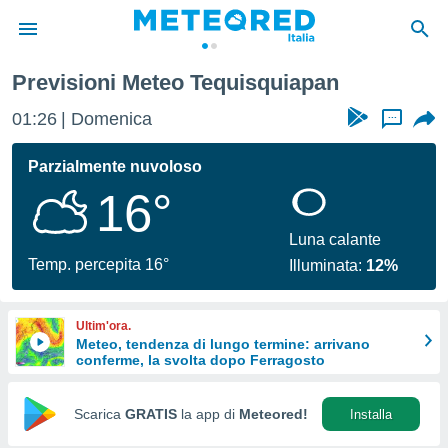
Previsioni Meteo Tequisquiapan
tiva
rivacy
01:26
Domenica
...
ti di
net
Parzialmente nuvoloso
net)
16°
i
 da
nisti per
Luna calante
 che le
Temp. percepita 16°
Illuminata:
12%
ioni
iano di
È
Ultim'ora.
Meteo, tendenza di lungo termine: arrivano
 a
conferme, la svolta dopo Ferragosto
ito Web
do le
opzioni:
Scarica
GRATIS
la app di
Meteored!
Installa
 i