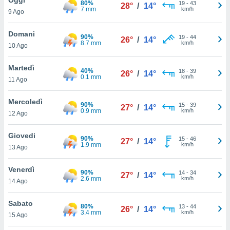
80%
a", è
19
-
43
28°
/
14°
7 mm
km/h
9 Ago
al sito
ettando
Domani
90%
19
-
44
26°
/
14°
zione di
8.7 mm
km/h
10 Ago
okie,
dei nostri
Martedì
40%
18
-
39
che ci
26°
/
14°
0.1 mm
km/h
11 Ago
no di
 e
e il
Mercoledì
90%
15
-
39
27°
/
14°
amento
0.9 mm
km/h
12 Ago
 Web,
i
Giovedi
90%
15
-
46
re un
27°
/
14°
1.9 mm
km/h
13 Ago
pecifico
arti la
Venerdì
à o
90%
14
-
34
27°
/
14°
2.6 mm
km/h
i
14 Ago
zzati
 di esso.
Sabato
80%
13
-
44
sultare
26°
/
14°
3.4 mm
km/h
15 Ago
oni nella