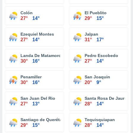
Colón
El Pueblito
27°
14°
29°
15°
Ezequiel Montes
Jalpan
27°
14°
31°
17°
Landa De Matamoros
Pedro Escobedo
30°
16°
27°
14°
Penamiller
San Joaquin
30°
16°
20°
9°
San Juan Del Rio
Santa Rosa De Jauregu
27°
13°
28°
14°
Santiago de Querétaro
Tequisquiapan
29°
15°
28°
14°