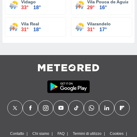
Vidago
Vila Pouca de Aguiar
33°
18°
29°
16°
Vila Real
Vilarandelo
31°
18°
31°
17°
Contatto
Chi siamo
FAQ
Termini di utilizzo
Cookies