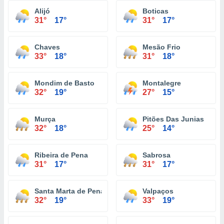
Alijó
Boticas
31°
17°
31°
17°
Chaves
Mesão Frio
33°
18°
31°
18°
Mondim de Basto
Montalegre
32°
19°
27°
15°
Murça
Pitões Das Junias
32°
18°
25°
14°
Ribeira de Pena
Sabrosa
31°
17°
31°
17°
Santa Marta de Penaguião
Valpaços
32°
19°
33°
19°