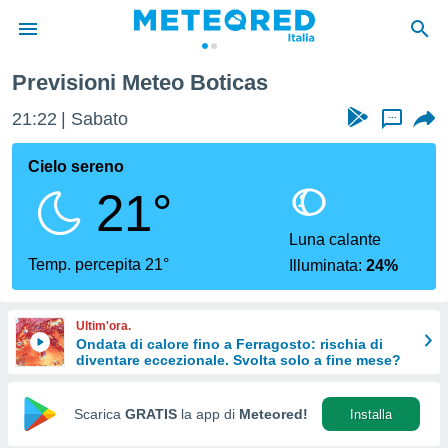
Previsioni Meteo Boticas
tiva
rivacy
21:22
Sabato
...
ti di
net
Cielo sereno
net)
21°
i
 da
nisti per
Luna calante
 che le
Temp. percepita 21°
Illuminata:
24%
ioni
iano di
È
Ultim'ora.
Ondata di calore fino a Ferragosto: rischia di
 a
diventare eccezionale. Svolta solo a fine mese?
ito Web
do le
opzioni:
Scarica
GRATIS
la app di
Meteored!
Installa
 i