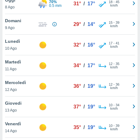
70%
a", è
18
-
45
31°
/
17°
0.5 mm
km/h
8 Ago
al sito
ettando
Domani
15
-
39
29°
/
14°
zione di
km/h
9 Ago
okie,
dei nostri
Lunedì
17
-
41
che ci
32°
/
16°
km/h
10 Ago
no di
 e
e il
Martedì
12
-
35
34°
/
17°
amento
km/h
11 Ago
 Web,
i
Mercoledì
12
-
36
re un
36°
/
19°
km/h
12 Ago
pecifico
arti la
Giovedi
à o
10
-
34
37°
/
19°
km/h
i
13 Ago
zzati
 di esso.
Venerdì
10
-
39
sultare
35°
/
19°
km/h
14 Ago
oni nella