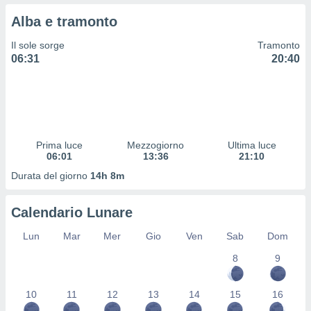
 profili
Alba e tramonto
lezione
cità
Il sole sorge
Tramonto
izzata,
06:31
20:40
fili per
izzazione
nuti,
 profili
lezione
uti
Prima luce
Mezzogiorno
Ultima luce
zzati,
06:01
13:36
21:10
 le
Durata del giorno
14h 8m
ni degli
 misurare
zioni dei
Calendario Lunare
,
ere il
Lun
Mar
Mer
Gio
Ven
Sab
Dom
so
8
9
he o la
ione di
10
11
12
13
14
15
16
enienti
diverse,