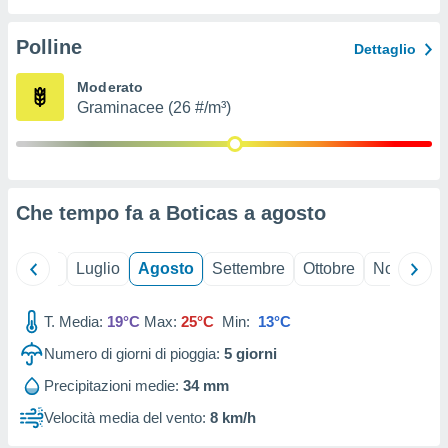
ioni
" o
tra
Polline
Dettaglio
sui cookie
o sito
Moderato
Graminacee (26 #/m³)
nostri
mo il
te
ento dei
Che tempo fa a Boticas a
agosto
re
ioni su
Giugno
Luglio
Agosto
Settembre
Ottobre
Novembre
vo e/o
i,
T. Media:
19°C
Max:
25°C
Min:
13°C
 dati
er la
Numero di giorni di pioggia:
5
giorni
 della
à, creare
Precipitazioni medie:
34 mm
r la
Velocità media del vento:
8 km/h
à
izzata,