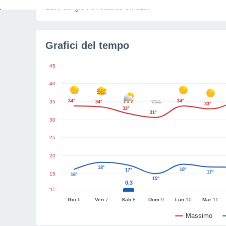
Luce del giorno restante
8h 51m
Grafici del tempo
45
40
34°
34°
35
34°
33°
32°
31°
30
25
20
18°
18°
17°
17°
15
16°
15°
0.3
°C
Gio
6
Ven
7
Sab
8
Dom
9
Lun
10
Mar
11
Massimo