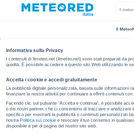
Il Meteo
Informativa sulla Privacy
I contenuti di Ilmeteo.net (ilmeteo.net) sono stati preparati da pro
qualità. È possibile accedere a questo sito Web utilizzando le se
Accetta i cookie e accedi gratuitamente
Home
Portogallo
Distretto di Vila Real
Murça
La pubblicità digitale personalizzata, basata sulle informazioni ra
finanziare la nostra attività per continuare a offrirti contenuti co
Previsioni Meteo Murç
Facendo clic sul pulsante "Accetta e continua", è possibile accede
o dei nostri partner, che ci consentono di tracciare e analizzare
12:21
Giovedi
specifico per mostrarti la pubblicità o contenuti personalizzati b
nostra
Politica sui cookie
e revocare il tuo consenso in qualsia
disponibile a piè di pagina del nostro sito web.
Sereno