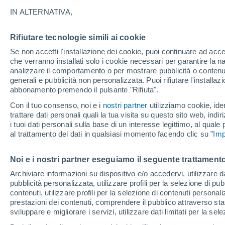
29°
IN ALTERNATIVA,
Rifiutare tecnologie simili ai cookie
UV
7 Alto
Se non accetti l'installazione dei cookie, puoi continuare ad acc
Temp. percepita 28°
FPS
15-25
che verranno installati solo i cookie necessari per garantire la n
analizzare il comportamento o per mostrare pubblicità o contenut
generali e pubblicità non personalizzata. Puoi rifiutare l'install
abbonamento premendo il pulsante "Rifiuta".
Ultim'ora.
Il fenomeno El Niño sta tornando: "L'interrutt
Con il tuo consenso, noi e i
nostri partner
utilizziamo cookie, iden
sta azionando proprio ora" – ecco cosa ci asp
trattare dati personali quali la tua visita su questo sito web, indiri
in inverno
i tuoi dati personali sulla base di un interesse legittimo, al quale
Il Meteo 1 - 7
Attualità
Mappa della Temperatura
R
al trattamento dei dati in qualsiasi momento facendo clic su "
Imp
Noi e i nostri partner eseguiamo il seguente trattamento
Domani
Sabato
D
Oggi
Archiviare informazioni su dispositivo e/o accedervi, utilizzare dati
pubblicità personalizzata, utilizzare profili per la selezione di pu
7 Ago
8 Ago
6 Ago
contenuti, utilizzare profili per la selezione di contenuti personal
prestazioni dei contenuti, comprendere il pubblico attraverso stat
sviluppare e migliorare i servizi, utilizzare dati limitati per la sel
30%