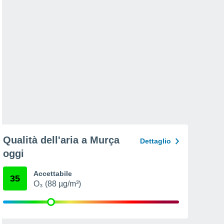
Qualità dell'aria a Murça
Dettaglio
oggi
Accettabile
35
O₃ (88 µg/m³)