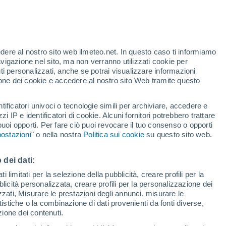
edere al nostro sito web ilmeteo.net. In questo caso ti informiamo
avigazione nel sito, ma non verranno utilizzati cookie per
i personalizzati, anche se potrai visualizzare informazioni
azione dei cookie e accedere al nostro sito Web tramite questo
ore si
tificatori univoci o tecnologie simili per archiviare, accedere e
etta
zzi IP e identificatori di cookie. Alcuni fornitori potrebbero trattare
 puoi opporti. Per fare ciò puoi revocare il tuo consenso o opporti
adar di pioggia
Satelliti
Modelli
ostazioni
" o nella nostra
Politica sui cookie
su questo sito web.
 dei dati:
omenica
Lunedì
Martedì
Mercoledì
 limitati per la selezione della pubblicità, creare profili per la
bblicità personalizzata, creare profili per la personalizzazione dei
9 Ago
10 Ago
11 Ago
12 Ago
izzati, Misurare le prestazioni degli annunci, misurare le
istiche o la combinazione di dati provenienti da fonti diverse,
ezione dei contenuti.