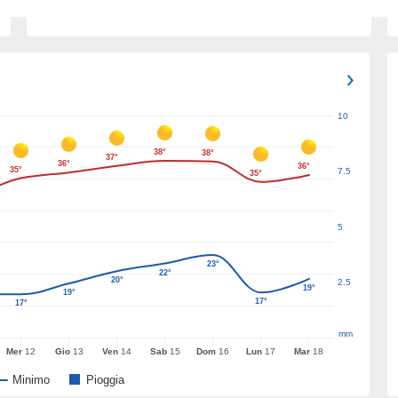
10
38°
38°
37°
36°
36°
35°
7.5
35°
5
23°
22°
20°
2.5
19°
19°
17°
17°
mm
Mer
12
Gio
13
Ven
14
Sab
15
Dom
16
Lun
17
Mar
18
Minimo
Pioggia