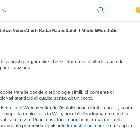
Notizie
Video
Allerte
Radar
Mappe
Satelliti
Modelli
Mondo
Sci
fessionisti per garantire che le informazioni offerte siano di
guenti opzioni:
ccolte tramite cookie o tecnologie simili, ci consente di
n elevati standard di qualità senza alcun costo.
a
re al sito Web accettando l'installazione di tutti i cookie, nostri
 il comportamento sul sito Web, nonché di sviluppare un profilo
...
asati su di esso. Puoi consultare maggiori informazioni nella
si momento premendo il pulsante
Impostazioni cookie
che appare
Per ora
Cielo sereno nelle prossime ore