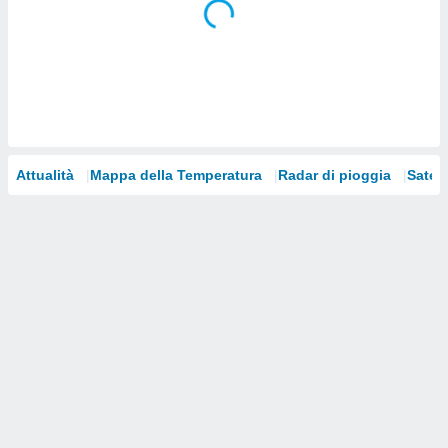
i nostri
artner
Attualità
Mappa della Temperatura
Radar di pioggia
Satelli