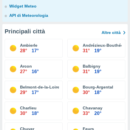
Widget Meteo
API di Meteorologia
Principali città
Altre città
Ambierle
Andrézieux-Bouthéon
28°
17°
31°
19°
Arcon
Balbigny
27°
16°
31°
19°
Belmont-de-la-Loire
Bourg-Argental
29°
17°
30°
18°
Charlieu
Chavanay
30°
18°
33°
20°
Chuyer
Feurs