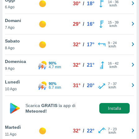
a", è
14
-
36
30°
/
18°
km/h
6 Ago
al sito
ettando
Domani
15
-
39
29°
/
16°
zione di
km/h
7 Ago
okie,
dei nostri
Sabato
9
-
24
che ci
32°
/
17°
km/h
8 Ago
no di
 e
e il
Domenica
90%
16
-
42
32°
/
21°
amento
4.7 mm
km/h
9 Ago
 Web,
i
Lunedì
90%
7
-
37
re un
31°
/
20°
6.7 mm
km/h
10 Ago
pecifico
arti la
à o
Scarica
GRATIS
la app di
i
Installa
Meteored!
zzati
 di esso.
sultare
Martedì
7
-
23
32°
/
22°
km/h
11 Ago
oni nella