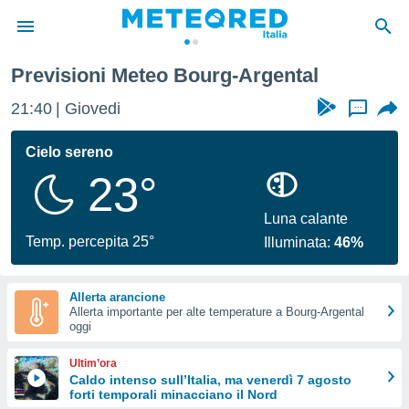
tal
Previsioni Meteo Bourg-Argental
tiva
rivacy
21:40
Giovedi
...
ti di
net
Cielo sereno
net)
23°
i
 da
nisti per
Luna calante
 che le
Temp. percepita 25°
Illuminata:
46%
ioni
iano di
È
Allerta arancione
Allerta importante per alte temperature a Bourg-Argental
 a
oggi
ito Web
do le
Ultim’ora
opzioni:
Caldo intenso sull’Italia, ma venerdì 7 agosto
forti temporali minacciano il Nord
 i