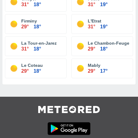
31°
18°
31°
19°
Firminy
L'Etrat
29°
18°
31°
19°
La Tour-en-Jarez
Le Chambon-Feugeroll
31°
18°
29°
18°
Le Coteau
Mably
29°
18°
29°
17°