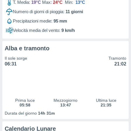
T. Media:
19°C
Max:
24°C
Min:
13°C
 profili
lezione
Numero di giorni di pioggia:
11
giorni
cità
izzata,
Precipitazioni medie:
95 mm
fili per
Velocità media del vento:
9 km/h
izzazione
nuti,
 profili
Alba e tramonto
lezione
Il sole sorge
Tramonto
uti
06:31
21:02
zzati,
 le
ni degli
 misurare
zioni dei
,
ere il
Prima luce
Mezzogiorno
Ultima luce
05:58
13:47
21:35
so
Durata del giorno
14h 31m
he o la
ione di
enienti
Calendario Lunare
diverse,