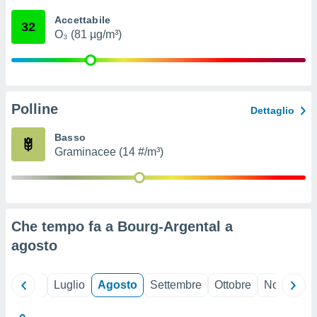
ioni
" o
Accettabile
tra
32
O₃ (81 µg/m³)
sui cookie
o sito
nostri
Polline
Dettaglio
mo il
te
Basso
ento dei
Graminacee (14 #/m³)
re
ioni su
vo e/o
i,
Che tempo fa a Bourg-Argental a
 dati
er la
agosto
 della
à, creare
r la
Giugno
Luglio
Agosto
Settembre
Ottobre
Novembre
à
izzata,