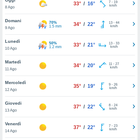
a", è
7
-
19
33°
/
16°
km/h
8 Ago
al sito
ettando
Domani
70%
13
-
44
34°
/
22°
zione di
1.5 mm
km/h
9 Ago
okie,
dei nostri
Lunedì
50%
13
-
33
che ci
33°
/
21°
1.2 mm
km/h
10 Ago
no di
 e
e il
Martedì
11
-
27
34°
/
20°
amento
km/h
11 Ago
 Web,
i
Mercoledì
9
-
26
re un
35°
/
19°
km/h
12 Ago
pecifico
arti la
Giovedi
à o
8
-
24
37°
/
22°
km/h
i
13 Ago
zzati
 di esso.
Venerdì
7
-
23
sultare
37°
/
22°
km/h
14 Ago
oni nella