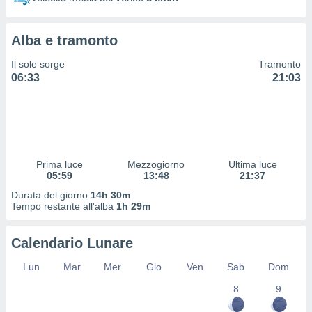
 profili
lezione
cità
Alba e tramonto
izzata,
fili per
Il sole sorge
Tramonto
06:33
21:03
izzazione
nuti,
 profili
lezione
uti
zzati,
Prima luce
Mezzogiorno
Ultima luce
 le
05:59
13:48
21:37
ni degli
 misurare
Durata del giorno
14h 30m
zioni dei
Tempo restante all'alba
1h 29m
,
ere il
Calendario Lunare
so
Lun
Mar
Mer
Gio
Ven
Sab
Dom
he o la
ione di
8
9
enienti
diverse,