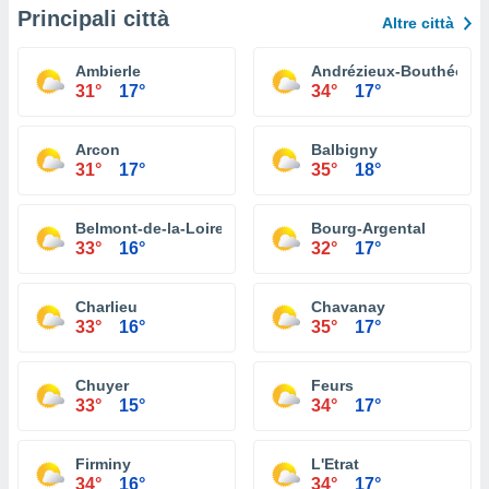
Principali città
Altre città
Ambierle
Andrézieux-Bouthéon
31°
17°
34°
17°
Arcon
Balbigny
31°
17°
35°
18°
Belmont-de-la-Loire
Bourg-Argental
33°
16°
32°
17°
Charlieu
Chavanay
33°
16°
35°
17°
Chuyer
Feurs
33°
15°
34°
17°
Firminy
L'Etrat
34°
16°
34°
17°