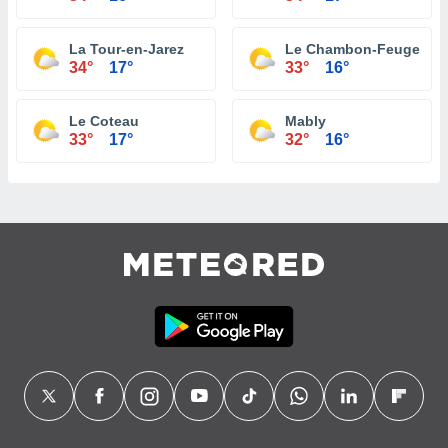
La Tour-en-Jarez
Le Chambon-Feugeroll
34°
17°
33°
16°
Le Coteau
Mably
33°
17°
32°
16°