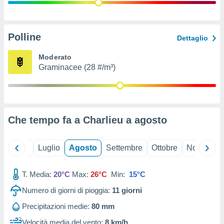
ioni
" o
tra
sui cookie
o sito
Polline
Dettaglio
Moderato
nostri
Graminacee (28 #/m³)
mo il
te
ento dei
Che tempo fa a Charlieu a
agosto
re
ioni su
vo e/o
Giugno
Luglio
Agosto
Settembre
Ottobre
Novembre
i,
 dati
er la
T. Media:
20°C
Max:
26°C
Min:
15°C
 della
Numero di giorni di pioggia:
11
giorni
à, creare
r la
Precipitazioni medie:
80 mm
à
izzata,
Velocità media del vento:
8 km/h