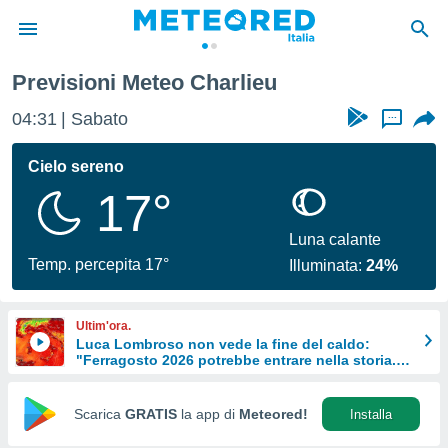
Previsioni Meteo Charlieu
tiva
rivacy
04:31
Sabato
...
ti di
net
Cielo sereno
net)
17°
i
 da
nisti per
Luna calante
 che le
Temp. percepita 17°
Illuminata:
24%
ioni
iano di
È
Ultim'ora.
Luca Lombroso non vede la fine del caldo:
 a
"Ferragosto 2026 potrebbe entrare nella storia.
ito Web
Ecco perché."
do le
opzioni:
Scarica
GRATIS
la app di
Meteored!
Installa
 i