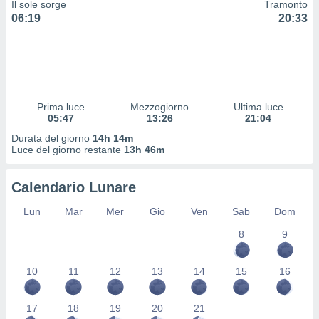
Il sole sorge
Tramonto
 profili
06:19
20:33
lezione
cità
izzata,
fili per
izzazione
nuti,
Prima luce
Mezzogiorno
Ultima luce
 profili
05:47
13:26
21:04
lezione
Durata del giorno
14h 14m
uti
Luce del giorno restante
13h 46m
zzati,
 le
ni degli
Calendario Lunare
 misurare
zioni dei
Lun
Mar
Mer
Gio
Ven
Sab
Dom
,
8
9
ere il
so
10
11
12
13
14
15
16
he o la
ione di
enienti
17
18
19
20
21
diverse,