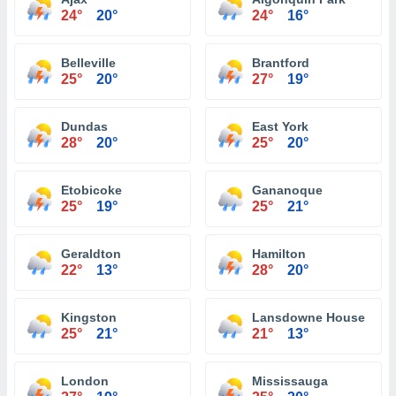
24°
20°
24°
16°
Belleville
Brantford
25°
20°
27°
19°
Dundas
East York
28°
20°
25°
20°
Etobicoke
Gananoque
25°
19°
25°
21°
Geraldton
Hamilton
22°
13°
28°
20°
Kingston
Lansdowne House
25°
21°
21°
13°
London
Mississauga