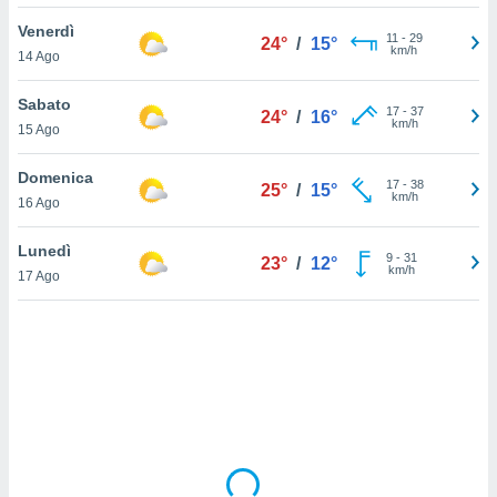
Venerdì
sui cookie
11
-
29
24°
/
15°
km/h
14 Ago
e il tuo
 in
Sabato
17
-
37
24°
/
16°
o
km/h
15 Ago
 il
Domenica
azioni
17
-
38
25°
/
15°
km/h
16 Ago
kie
re
le a piè
Lunedì
9
-
31
23°
/
12°
 del
km/h
17 Ago
to web.
ATIVA,
e
gie
i cookie
ccetti
zione dei