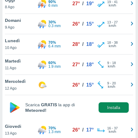
90%
a", è
19
-
41
27°
/
19°
6 mm
km/h
8 Ago
al sito
ettando
Domani
30%
13
-
27
26°
/
15°
zione di
0.3 mm
km/h
9 Ago
okie,
dei nostri
Lunedì
70%
18
-
38
che ci
28°
/
18°
6.4 mm
km/h
10 Ago
no di
 e
e il
Martedì
60%
9
-
18
27°
/
18°
amento
1.9 mm
km/h
11 Ago
 Web,
i
Mercoledì
9
-
20
re un
26°
/
15°
km/h
12 Ago
pecifico
arti la
à o
Scarica
GRATIS
la app di
i
Installa
Meteored!
zzati
 di esso.
sultare
Giovedi
70%
16
-
37
26°
/
17°
1.3 mm
km/h
13 Ago
oni nella