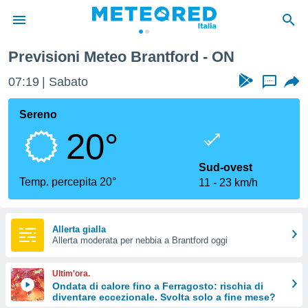
Previsioni Meteo Brantford - ON
tiva
rivacy
07:19
Sabato
...
ti di
net
Sereno
net)
20°
i
 da
nisti per
Sud-ovest
 che le
Temp. percepita 20°
11
23 km/h
ioni
iano di
È
Allerta gialla
 a
Allerta moderata per nebbia a Brantford oggi
ito Web
do le
Ultim'ora.
opzioni:
Ondata di calore fino a Ferragosto: rischia di
diventare eccezionale. Svolta solo a fine mese?
 i