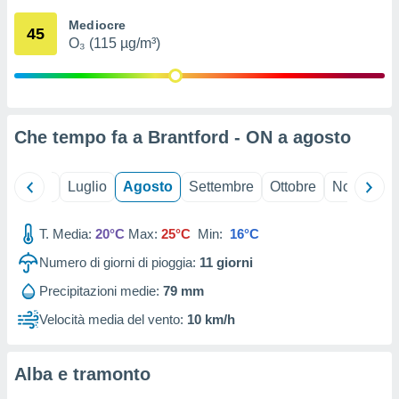
ioni
" o
Mediocre
tra
45
O₃ (115 µg/m³)
sui cookie
o sito
nostri
Che tempo fa a Brantford - ON a
agosto
mo il
te
ento dei
Giugno
Luglio
Agosto
Settembre
Ottobre
Novembre
re
T. Media:
20°C
Max:
25°C
Min:
16°C
ioni su
vo e/o
Numero di giorni di pioggia:
11
giorni
i,
 dati
Precipitazioni medie:
79 mm
er la
Velocità media del vento:
10 km/h
 della
à, creare
r la
Alba e tramonto
à
izzata,