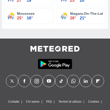
27°
19°
25°
20°
Moosonee
Niagara-On-The-Lake
25°
16°
26°
21°
Contatto
Chi siamo
FAQ
Termini di utilizzo
Cookies