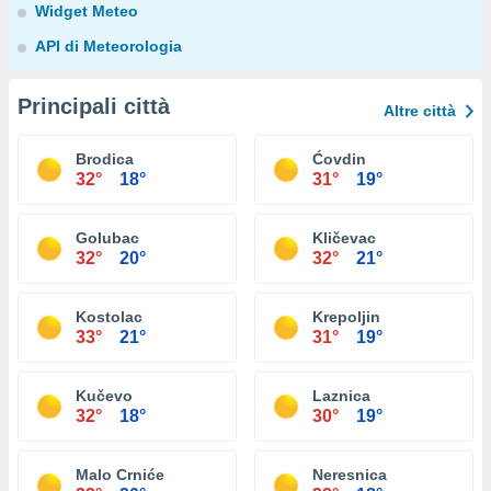
Widget Meteo
API di Meteorologia
Principali città
Altre città
Brodica
Ćovdin
32°
18°
31°
19°
Golubac
Kličevac
32°
20°
32°
21°
Kostolac
Krepoljin
33°
21°
31°
19°
Kučevo
Laznica
32°
18°
30°
19°
Malo Crniće
Neresnica