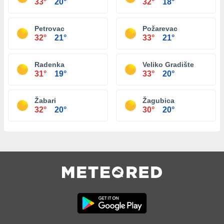
33°
20°
32°
18°
Petrovac
Požarevac
32°
21°
33°
21°
Radenka
Veliko Gradište
31°
19°
33°
20°
Žabari
Žagubica
32°
20°
30°
20°