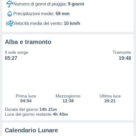
 profili
Numero di giorni di pioggia:
9
giorni
lezione
Precipitazioni medie:
59 mm
cità
izzata,
Velocità media del vento:
10 km/h
fili per
izzazione
Alba e tramonto
nuti,
 profili
Il sole sorge
Tramonto
lezione
05:27
19:48
uti
zzati,
 le
ni degli
 misurare
zioni dei
,
Prima luce
Mezzogiorno
Ultima luce
04:54
12:38
20:21
ere il
Durata del giorno
14h 21m
so
Luce del giorno restante
4h 43m
he o la
ione di
Calendario Lunare
enienti
diverse,