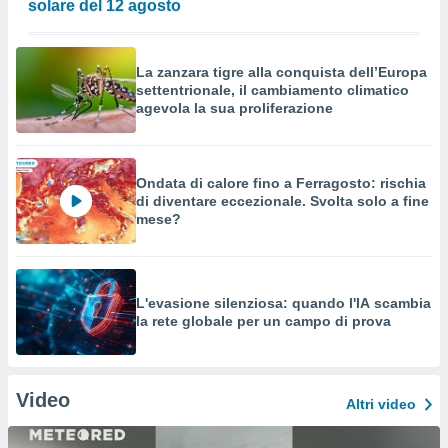
solare del 12 agosto
La zanzara tigre alla conquista dell’Europa
settentrionale, il cambiamento climatico
agevola la sua proliferazione
Ondata di calore fino a Ferragosto: rischia
di diventare eccezionale. Svolta solo a fine
mese?
L'evasione silenziosa: quando l'IA scambia
la rete globale per un campo di prova
Video
Altri video