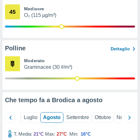
ioni
" o
Mediocre
tra
45
O₃ (115 µg/m³)
sui cookie
o sito
nostri
Polline
Dettaglio
mo il
te
Moderato
ento dei
Graminacee (30 #/m³)
re
ioni su
vo e/o
i,
Che tempo fa a Brodica a
agosto
 dati
er la
 della
Giugno
Luglio
Agosto
Settembre
Ottobre
Novembre
à, creare
r la
à
T. Media:
21°C
Max:
27°C
Min:
16°C
izzata,