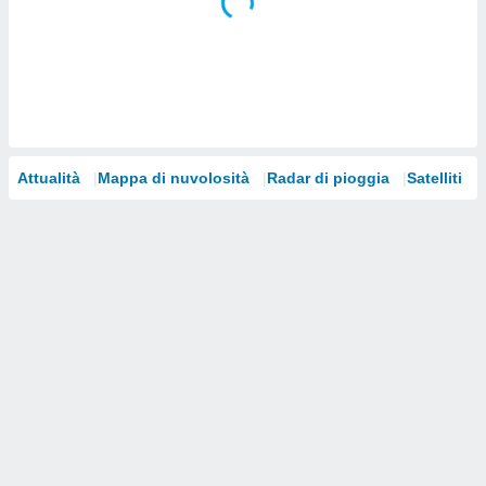
i nostri
artner
Attualità
Mappa di nuvolosità
Radar di pioggia
Satelliti