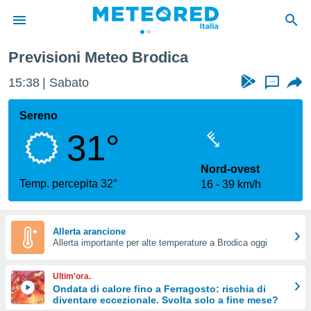
Previsioni Meteo Brodica
tiva
rivacy
15:38
Sabato
...
ti di
net
Sereno
net)
31°
i
 da
nisti per
Nord-ovest
 che le
Temp. percepita 32°
16
39 km/h
ioni
iano di
È
Allerta arancione
 a
Allerta importante per alte temperature a Brodica oggi
ito Web
do le
Ultim'ora.
opzioni:
Ondata di calore fino a Ferragosto: rischia di
diventare eccezionale. Svolta solo a fine mese?
 i