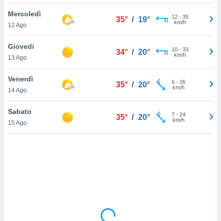
Mercoledì
sui cookie
12
-
35
35°
/
19°
km/h
12 Ago
e il tuo
 in
Giovedi
10
-
33
34°
/
20°
o
km/h
13 Ago
 il
Venerdì
azioni
6
-
26
35°
/
20°
km/h
14 Ago
kie
re
le a piè
Sabato
7
-
24
35°
/
20°
 del
km/h
15 Ago
to web.
ATIVA,
e
gie
i cookie
ccetti
zione dei