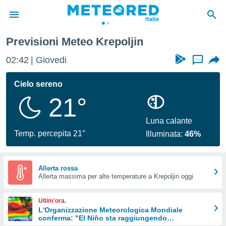
Previsioni Meteo Krepoljin
tiva
rivacy
02:42
Giovedi
...
ti di
net
Cielo sereno
net)
21°
i
 da
nisti per
Luna calante
 che le
Temp. percepita 21°
Illuminata:
46%
ioni
iano di
È
Allerta rossa
 a
Allerta massima per alte temperature a Krepoljin oggi
ito Web
do le
Ultim'ora.
opzioni:
L'Organizzazione Meteorologica Mondiale
conferma: "El Niño sta raggiungendo
 i