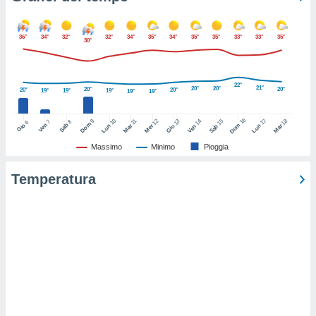
ioni
e
à non
36°
34°
32°
32°
34°
35°
34°
35°
35°
33°
33°
35°
izzata.
30°
utare
zione dei
22°
21°
20°
20°
20°
20°
20°
20°
19°
19°
19°
19°
19°
 al
ito Web
16
questo
10
17
9
12
14
15
18
11
13
7
8
6
Dom
Ven
Sab
Dom
Gio
Lun
Mar
Lun
Mer
Ven
Sab
Mar
Gio
ento
Massimo
Minimo
Pioggia
 il
Temperatura
o
, noi e i
rtner
mo
tori
o
e simili
viare,