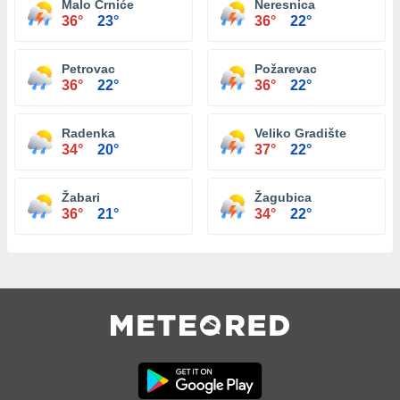
Malo Crniće
Neresnica
36°
23°
36°
22°
Petrovac
Požarevac
36°
22°
36°
22°
Radenka
Veliko Gradište
34°
20°
37°
22°
Žabari
Žagubica
36°
21°
34°
22°