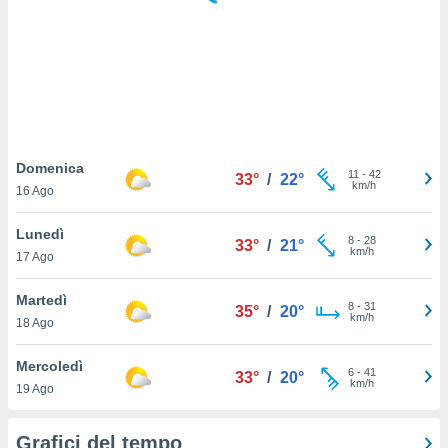
puoi
re ad
 al
ito web
et. In
aso ti
mo che
installati
okie
Domenica
11
-
42
33°
/
22°
i per
km/h
16 Ago
 la
one nel
Lunedì
8
-
28
 non
33°
/
21°
km/h
17 Ago
utilizzati
er
e il
Martedì
8
-
31
35°
/
20°
amento o
km/h
18 Ago
rare
à o
Mercoledì
6
-
41
i
33°
/
20°
km/h
19 Ago
zzati,
 potrai
are
Grafici del tempo