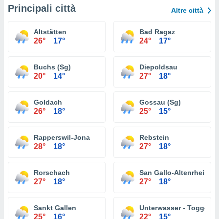
Principali città
Altre città
Altstätten
Bad Ragaz
26°
17°
24°
17°
Buchs (Sg)
Diepoldsau
20°
14°
27°
18°
Goldach
Gossau (Sg)
26°
18°
25°
15°
Rapperswil-Jona
Rebstein
28°
18°
27°
18°
Rorschach
San Gallo-Altenrhein
27°
18°
27°
18°
Sankt Gallen
Unterwasser - Toggenb
25°
16°
22°
15°