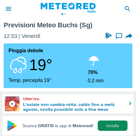
Previsioni Meteo Buchs (Sg)
tiva
rivacy
12:53
Venerdì
...
ti di
net
Pioggia debole
net)
19°
i
 da
nisti per
70%
 che le
Temp. percepita 19°
0.2 mm
ioni
iano di
È
Ultim'ora.
L’estate non cambia rotta: caldo fino a metà
 a
agosto, svolta possibile solo a fine mese
ito Web
do le
opzioni:
Scarica
GRATIS
la app di
Meteored!
Installa
 i