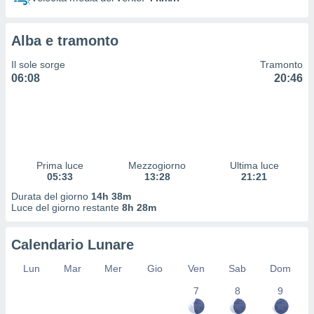
 profili
lezione
cità
Alba e tramonto
izzata,
fili per
Il sole sorge
Tramonto
06:08
20:46
izzazione
nuti,
 profili
lezione
uti
zzati,
Prima luce
Mezzogiorno
Ultima luce
 le
05:33
13:28
21:21
ni degli
 misurare
Durata del giorno
14h 38m
zioni dei
Luce del giorno restante
8h 28m
,
ere il
Calendario Lunare
so
Lun
Mar
Mer
Gio
Ven
Sab
Dom
he o la
ione di
7
8
9
enienti
diverse,