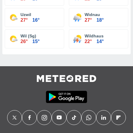
Uzwil
Widnau
27°
16°
27°
18°
Wil (Sg)
Wildhaus
26°
15°
22°
14°