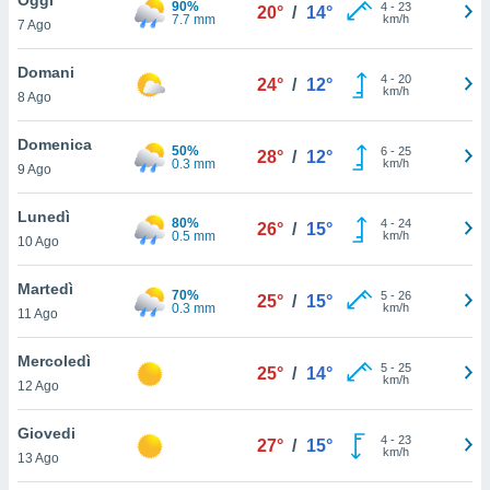
90%
a", è
4
-
23
20°
/
14°
7.7 mm
km/h
7 Ago
al sito
ettando
Domani
4
-
20
24°
/
12°
zione di
km/h
8 Ago
okie,
dei nostri
Domenica
50%
6
-
25
che ci
28°
/
12°
0.3 mm
km/h
9 Ago
no di
 e
e il
Lunedì
80%
4
-
24
26°
/
15°
amento
0.5 mm
km/h
10 Ago
 Web,
i
Martedì
70%
5
-
26
re un
25°
/
15°
0.3 mm
km/h
11 Ago
pecifico
arti la
Mercoledì
à o
5
-
25
25°
/
14°
km/h
i
12 Ago
zzati
 di esso.
Giovedi
4
-
23
sultare
27°
/
15°
km/h
13 Ago
oni nella