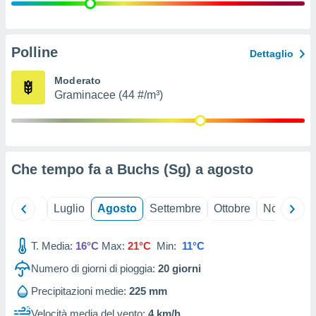
ioni
" o
tra
sui cookie
o sito
Polline
Dettaglio
Moderato
nostri
Graminacee (44 #/m³)
mo il
te
ento dei
Che tempo fa a Buchs (Sg) a
agosto
re
ioni su
vo e/o
Giugno
Luglio
Agosto
Settembre
Ottobre
Novembre
i,
 dati
er la
T. Media:
16°C
Max:
21°C
Min:
11°C
 della
Numero di giorni di pioggia:
20
giorni
à, creare
r la
Precipitazioni medie:
225 mm
à
izzata,
Velocità media del vento:
4 km/h