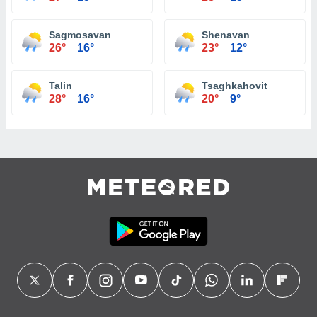
Sagmosavan
Shenavan
26°
16°
23°
12°
Talin
Tsaghkahovit
28°
16°
20°
9°