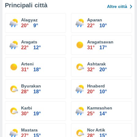
Principali città
Altre città
Alagyaz
Aparan
20°
9°
22°
10°
Aragats
Aragatsavan
22°
12°
31°
17°
Arteni
Ashtarak
31°
18°
32°
20°
Byurakan
Hnaberd
28°
18°
20°
10°
Karbi
Karmrashen
30°
19°
25°
14°
Mastara
Nor Artik
27°
15°
28°
15°