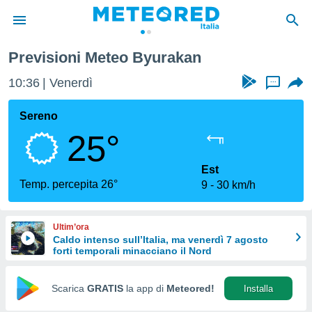
Previsioni Meteo Byurakan
tiva
rivacy
10:36
Venerdì
...
ti di
net
Sereno
net)
25°
i
 da
nisti per
Est
 che le
Temp. percepita 26°
9
30 km/h
ioni
iano di
È
Ultim’ora
Caldo intenso sull’Italia, ma venerdì 7 agosto
 a
forti temporali minacciano il Nord
ito Web
do le
opzioni:
Scarica
GRATIS
la app di
Meteored!
Installa
 i