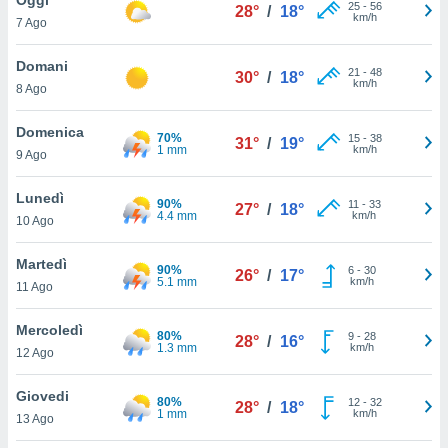
a", è
25
-
56
28°
/
18°
km/h
7 Ago
al sito
ettando
Domani
21
-
48
30°
/
18°
zione di
km/h
8 Ago
okie,
dei nostri
Domenica
70%
15
-
38
che ci
31°
/
19°
1 mm
km/h
9 Ago
no di
 e
e il
Lunedì
90%
11
-
33
27°
/
18°
amento
4.4 mm
km/h
10 Ago
 Web,
i
Martedì
90%
6
-
30
re un
26°
/
17°
5.1 mm
km/h
11 Ago
pecifico
arti la
Mercoledì
à o
80%
9
-
28
28°
/
16°
1.3 mm
km/h
i
12 Ago
zzati
 di esso.
Giovedi
80%
12
-
32
sultare
28°
/
18°
1 mm
km/h
13 Ago
oni nella