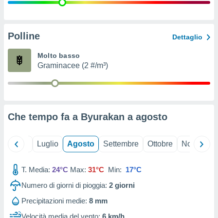
ioni
" o
tra
sui cookie
o sito
Polline
Dettaglio
Molto basso
nostri
Graminacee (2 #/m³)
mo il
te
ento dei
Che tempo fa a Byurakan a
agosto
re
ioni su
vo e/o
Giugno
Luglio
Agosto
Settembre
Ottobre
Novembre
i,
 dati
er la
T. Media:
24°C
Max:
31°C
Min:
17°C
 della
Numero di giorni di pioggia:
2
giorni
à, creare
r la
Precipitazioni medie:
8 mm
à
izzata,
Velocità media del vento:
6 km/h