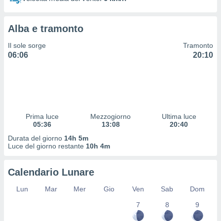
 profili
lezione
cità
Alba e tramonto
izzata,
fili per
Il sole sorge
Tramonto
06:06
20:10
izzazione
nuti,
 profili
lezione
uti
zzati,
Prima luce
Mezzogiorno
Ultima luce
 le
05:36
13:08
20:40
ni degli
 misurare
Durata del giorno
14h 5m
zioni dei
Luce del giorno restante
10h 4m
,
ere il
Calendario Lunare
so
Lun
Mar
Mer
Gio
Ven
Sab
Dom
he o la
ione di
7
8
9
enienti
diverse,