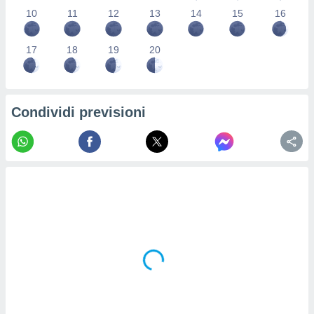
re e
10
11
12
13
14
15
16
e i
tilizzare
17
18
19
20
ati per la
e dei
.
Condividi previsioni
izzazione
azione
o la
e del
vo,
à e
i
zzati,
one delle
ni dei
 e degli
 ricerche
ico,
di