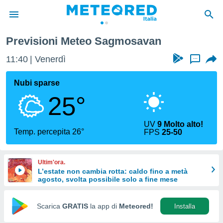
Previsioni Meteo Sagmosavan
tiva
rivacy
11:40
Venerdì
...
ti di
net
Nubi sparse
net)
25°
i
 da
nisti per
UV
9 Molto alto!
 che le
Temp. percepita 26°
FPS
25-50
ioni
iano di
È
Ultim'ora.
L’estate non cambia rotta: caldo fino a metà
 a
agosto, svolta possibile solo a fine mese
ito Web
do le
opzioni:
Scarica
GRATIS
la app di
Meteored!
Installa
 i