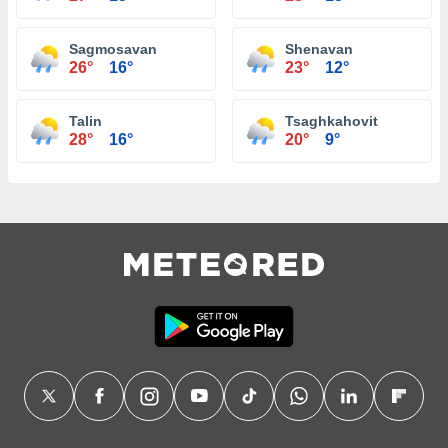
Sagmosavan
Shenavan
26°
16°
23°
12°
Talin
Tsaghkahovit
28°
16°
20°
9°