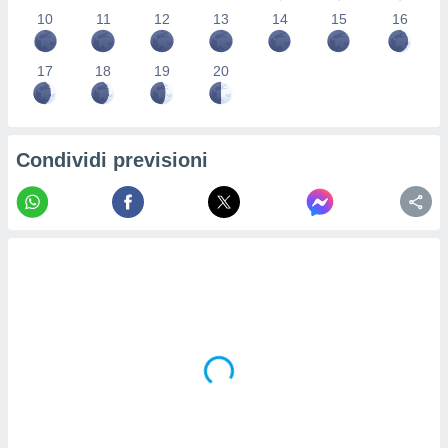
re e
10
11
12
13
14
15
16
e i
tilizzare
17
18
19
20
ati per la
e dei
.
Condividi previsioni
izzazione
azione
o la
e del
vo,
à e
i
zzati,
one delle
ni dei
 e degli
 ricerche
ico,
di