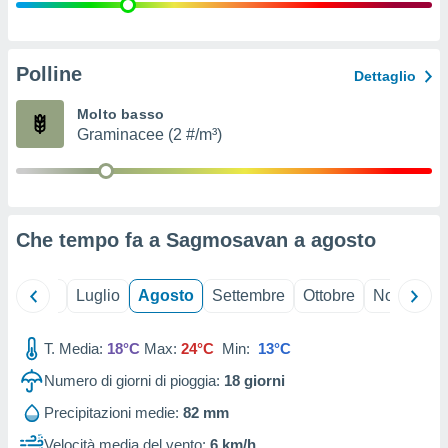
ioni
" o
tra
sui cookie
o sito
Polline
Dettaglio
Molto basso
nostri
Graminacee (2 #/m³)
mo il
te
ento dei
Che tempo fa a Sagmosavan a
agosto
re
ioni su
vo e/o
Giugno
Luglio
Agosto
Settembre
Ottobre
Novembre
i,
 dati
er la
T. Media:
18°C
Max:
24°C
Min:
13°C
 della
Numero di giorni di pioggia:
18
giorni
à, creare
r la
Precipitazioni medie:
82 mm
à
izzata,
Velocità media del vento:
6 km/h