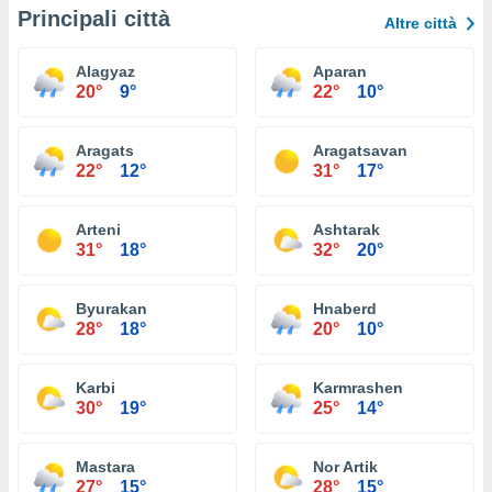
Principali città
Altre città
Alagyaz
Aparan
20°
9°
22°
10°
Aragats
Aragatsavan
22°
12°
31°
17°
Arteni
Ashtarak
31°
18°
32°
20°
Byurakan
Hnaberd
28°
18°
20°
10°
Karbi
Karmrashen
30°
19°
25°
14°
Mastara
Nor Artik
27°
15°
28°
15°