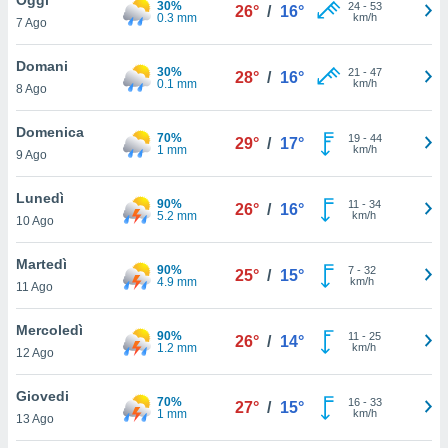
30%
a", è
24
-
53
26°
/
16°
0.3 mm
km/h
7 Ago
al sito
ettando
Domani
30%
21
-
47
28°
/
16°
zione di
0.1 mm
km/h
8 Ago
okie,
dei nostri
Domenica
70%
19
-
44
che ci
29°
/
17°
1 mm
km/h
9 Ago
no di
 e
e il
Lunedì
90%
11
-
34
26°
/
16°
amento
5.2 mm
km/h
10 Ago
 Web,
i
Martedì
90%
7
-
32
re un
25°
/
15°
4.9 mm
km/h
11 Ago
pecifico
arti la
Mercoledì
à o
90%
11
-
25
26°
/
14°
1.2 mm
km/h
i
12 Ago
zzati
 di esso.
Giovedi
70%
16
-
33
sultare
27°
/
15°
1 mm
km/h
13 Ago
oni nella