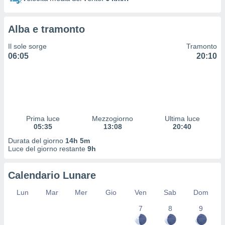
 profili
lezione
cità
Alba e tramonto
izzata,
fili per
Il sole sorge
Tramonto
06:05
20:10
izzazione
nuti,
 profili
lezione
uti
zzati,
Prima luce
Mezzogiorno
Ultima luce
 le
05:35
13:08
20:40
ni degli
 misurare
Durata del giorno
14h 5m
zioni dei
Luce del giorno restante
9h
,
ere il
Calendario Lunare
so
Lun
Mar
Mer
Gio
Ven
Sab
Dom
he o la
ione di
7
8
9
enienti
diverse,