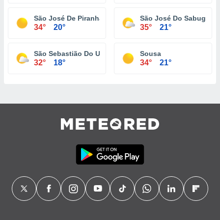
São José De Piranhas
São José Do Sabugi
34°
20°
35°
21°
São Sebastião Do Umbuzeiro
Sousa
32°
18°
34°
21°