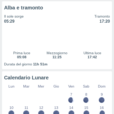
 e
ati
Alba e tramonto
 quali la
a su
Il sole sorge
Tramonto
ito web,
05:29
17:20
IP e
tori di
Alcuni
ro
 tuoi dati
Prima luce
Mezzogiorno
Ultima luce
 sulla
05:08
11:25
17:42
un
e
Durata del giorno
11h 51m
, al quale
rti. Per
Calendario Lunare
puoi
il tuo
Lun
Mar
Mer
Gio
Ven
Sab
Dom
o o
l
7
8
9
nto dei
ualsiasi
 facendo
10
11
12
13
14
15
16