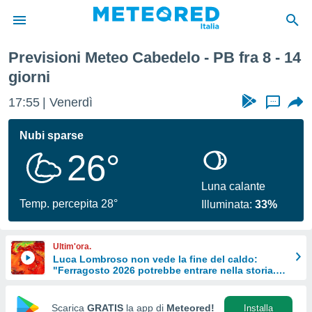
Previsioni Meteo Cabedelo - PB fra 8 - 14
tiva
giorni
rivacy
ti di
17:55
Venerdì
...
net
net)
Nubi sparse
i
 da
26°
nisti per
 che le
Luna calante
ioni
Temp. percepita 28°
iano di
Illuminata:
33%
È
 a
Ultim'ora.
ito Web
Luca Lombroso non vede la fine del caldo:
do le
"Ferragosto 2026 potrebbe entrare nella storia.
Ecco perché."
opzioni:
Scarica
GRATIS
la app di
Meteored!
Installa
 i