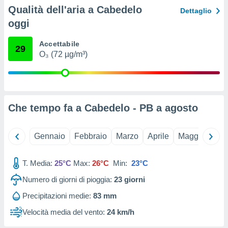
ioni
Qualità dell'aria a Cabedelo
Dettaglio
e
à non
oggi
izzata.
utare
Accettabile
29
zione dei
O₃ (72 µg/m³)
 al
ito Web
questo
ento
Che tempo fa a Cabedelo - PB a
agosto
 il
Gennaio
Febbraio
Marzo
Aprile
Maggio
Giu
o
, noi e i
rtner
T. Media:
25°C
Max:
26°C
Min:
23°C
mo
Numero di giorni di pioggia:
23
giorni
tori
Precipitazioni medie:
83 mm
o
e simili
Velocità media del vento:
24 km/h
viare,