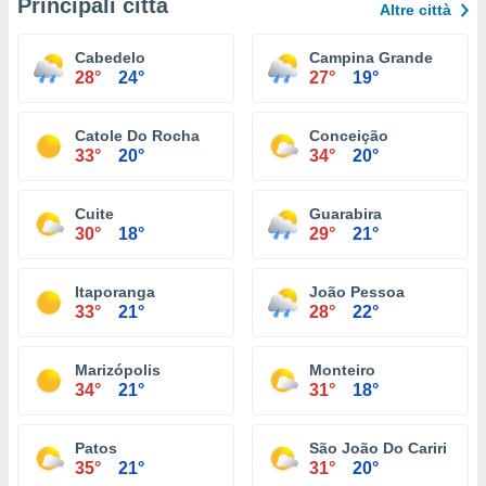
Principali città
Altre città
Cabedelo
Campina Grande
28°
24°
27°
19°
Catole Do Rocha
Conceição
33°
20°
34°
20°
Cuite
Guarabira
30°
18°
29°
21°
Itaporanga
João Pessoa
33°
21°
28°
22°
Marizópolis
Monteiro
34°
21°
31°
18°
Patos
São João Do Cariri
35°
21°
31°
20°