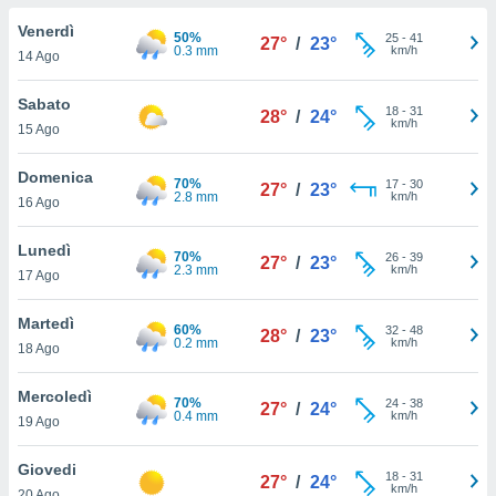
a", è
Venerdì
50%
25
-
41
27°
/
23°
al sito
0.3 mm
km/h
14 Ago
ettando
zione di
Sabato
18
-
31
okie,
28°
/
24°
km/h
15 Ago
dei nostri
che ci
no di
Domenica
70%
17
-
30
27°
/
23°
 e
2.8 mm
km/h
16 Ago
e il
amento
Lunedì
70%
26
-
39
 Web,
27°
/
23°
2.3 mm
km/h
17 Ago
i
re un
Martedì
pecifico
60%
32
-
48
28°
/
23°
0.2 mm
km/h
arti la
18 Ago
à o
i
Mercoledì
70%
24
-
38
zzati
27°
/
24°
0.4 mm
km/h
19 Ago
 di esso.
sultare
Giovedi
18
-
31
27°
/
24°
km/h
oni nella
20 Ago